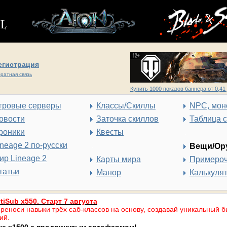
егистрация
ратная связь
Купить 1000 показов баннера от 0,41 
гровые серверы
Классы/Скиллы
NPC, мон
овости
Заточка скиллов
Таблица 
роники
Квесты
ineage 2 по-русски
Вещи/Ор
ир Lineage 2
Карты мира
Примеро
татьи
Манор
Калькуля
tiSub x550. Старт 7 августа
реноси навыки трёх саб-классов на основу, создавай уникальный б
ий.