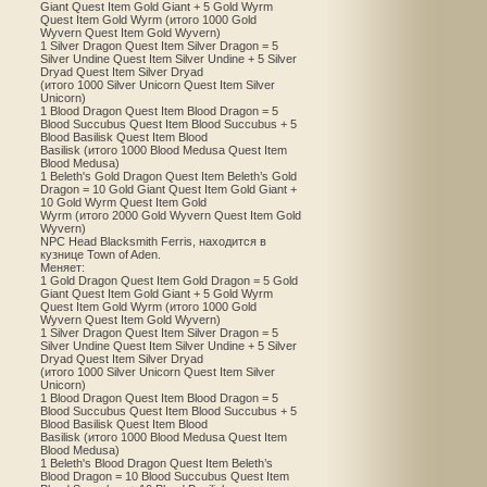
Giant Quest Item Gold Giant + 5 Gold Wyrm
Quest Item Gold Wyrm (итого 1000 Gold
Wyvern Quest Item Gold Wyvern)
1 Silver Dragon Quest Item Silver Dragon = 5
Silver Undine Quest Item Silver Undine + 5 Silver
Dryad Quest Item Silver Dryad
(итого 1000 Silver Unicorn Quest Item Silver
Unicorn)
1 Blood Dragon Quest Item Blood Dragon = 5
Blood Succubus Quest Item Blood Succubus + 5
Blood Basilisk Quest Item Blood
Basilisk (итого 1000 Blood Medusa Quest Item
Blood Medusa)
1 Beleth's Gold Dragon Quest Item Beleth’s Gold
Dragon = 10 Gold Giant Quest Item Gold Giant +
10 Gold Wyrm Quest Item Gold
Wyrm (итого 2000 Gold Wyvern Quest Item Gold
Wyvern)
NPC Head Blacksmith Ferris, находится в
кузнице Town of Aden.
Меняет:
1 Gold Dragon Quest Item Gold Dragon = 5 Gold
Giant Quest Item Gold Giant + 5 Gold Wyrm
Quest Item Gold Wyrm (итого 1000 Gold
Wyvern Quest Item Gold Wyvern)
1 Silver Dragon Quest Item Silver Dragon = 5
Silver Undine Quest Item Silver Undine + 5 Silver
Dryad Quest Item Silver Dryad
(итого 1000 Silver Unicorn Quest Item Silver
Unicorn)
1 Blood Dragon Quest Item Blood Dragon = 5
Blood Succubus Quest Item Blood Succubus + 5
Blood Basilisk Quest Item Blood
Basilisk (итого 1000 Blood Medusa Quest Item
Blood Medusa)
1 Beleth's Blood Dragon Quest Item Beleth’s
Blood Dragon = 10 Blood Succubus Quest Item