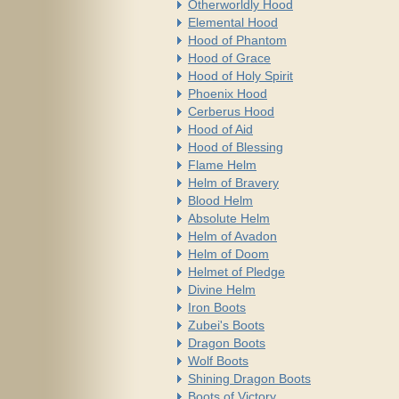
Otherworldly Hood
Elemental Hood
Hood of Phantom
Hood of Grace
Hood of Holy Spirit
Phoenix Hood
Cerberus Hood
Hood of Aid
Hood of Blessing
Flame Helm
Helm of Bravery
Blood Helm
Absolute Helm
Helm of Avadon
Helm of Doom
Helmet of Pledge
Divine Helm
Iron Boots
Zubei's Boots
Dragon Boots
Wolf Boots
Shining Dragon Boots
Boots of Victory