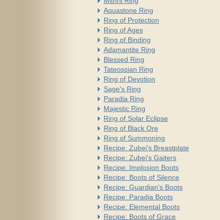
Mithril Ring
Aquastone Ring
Ring of Protection
Ring of Ages
Ring of Binding
Adamantite Ring
Blessed Ring
Tateossian Ring
Ring of Devotion
Sage's Ring
Paradia Ring
Majestic Ring
Ring of Solar Eclipse
Ring of Black Ore
Ring of Summoning
Recipe: Zubei's Breastplate
Recipe: Zubei's Gaiters
Recipe: Implosion Boots
Recipe: Boots of Silence
Recipe: Guardian's Boots
Recipe: Paradia Boots
Recipe: Elemental Boots
Recipe: Boots of Grace