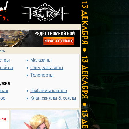
у.е.
стры
Магазины
спойла
Спец магазины
Телепорты
ужие
чная
Эмблемы кланов
тор
Клан.скиллы & холлы
илд