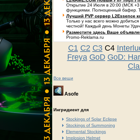
L2NAME.COM Новый PVP High Fi
Открытие 24 Июля в 20:00 (МСК +3
функциями. Полноценный бафер. Т
Лучший PVP сервер L2Essence к
Только у нас всего можно добиться
честной! Каждый день Монеты Удач
Разместите здесь Ваше объявлени
Promo-Reklama.ru
C1
C2
C3
C4
Interl
Freya
GoD
GoD: Ha
Cla
Все вещи
Asofe
Ингридиент для
Stockings of Solar Eclipse
Stockings of Summoning
Elemental Stockings
Implosion Helmet