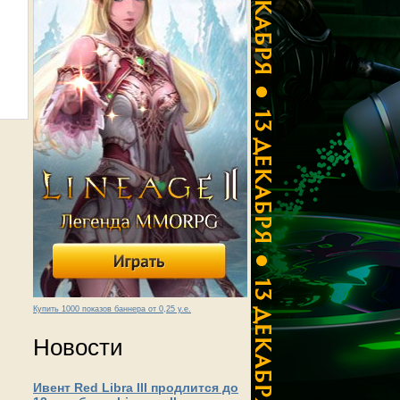
Купить 1000 показов баннера от 0,25 у.е.
Новости
Ивент Red Libra III продлится до