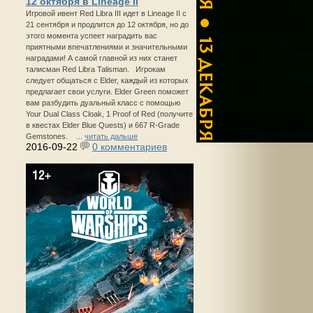
12 октября в Lineage II
Игровой ивент Red Libra III идет в Lineage II с
21 сентября и продлится до 12 октября, но до
этого момента успеет наградить вас
приятными впечатлениями и значительными
наградами! А самой главной из них станет
талисман Red Libra Talisman. Игрокам
следует общаться с Elder, каждый из которых
предлагает свои услуги. Elder Green поможет
вам разбудить дуальный класс с помощью
Your Dual Class Cloak, 1 Proof of Red (получите
в квестах Elder Blue Quests) и 667 R-Grade
Gemstones. ...
читать дальше
2016-09-22
0 комментариев