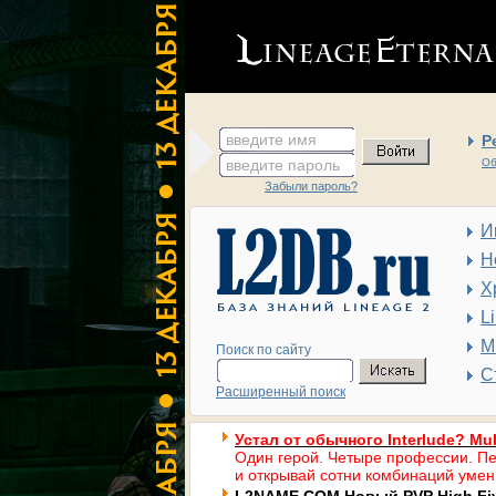
введите имя
Р
введите пароль
Об
Забыли пароль?
И
Н
Х
L
М
Поиск по сайту
С
Расширенный поиск
Устал от обычного Interlude? Mul
Один герой. Четыре профессии. Пе
и открывай сотни комбинаций умен