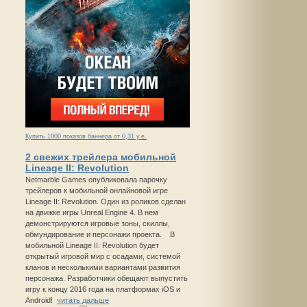
Купить 1000 показов баннера от 0,31 у.е.
2 свежих трейлера мобильной
Lineage II: Revolution
Netmarble Games опубликовала парочку
трейлеров к мобильной онлайновой игре
Lineage II: Revolution. Один из роликов сделан
на движке игры Unreal Engine 4. В нем
демонстрируются игровые зоны, скиллы,
обмундирование и персонажи проекта. В
мобильной Lineage II: Revolution будет
открытый игровой мир с осадами, системой
кланов и несколькими вариантами развития
персонажа. Разработчики обещают выпустить
игру к концу 2016 года на платформах iOS и
Android!
читать дальше