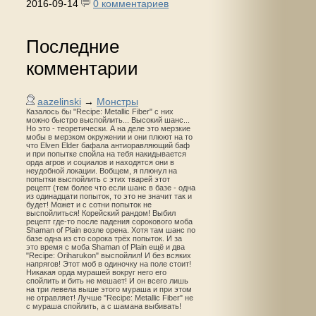
2016-09-14
0 комментариев
Последние
комментарии
aazelinski
→
Монстры
Казалось бы "Recipe: Metallic Fiber" с них
можно быстро выспойлить... Высокий шанс...
Но это - теоретически. А на деле это мерзкие
мобы в мерзком окружении и они плюют на то
что Elven Elder бафала антиоравляющий баф
и при попытке спойла на тебя накидывается
орда агров и социалов и находятся они в
неудобной локации. Вобщем, я плюнул на
попытки выспойлить с этих тварей этот
рецепт (тем более что если шанс в базе - одна
из одинадцати попыток, то это не значит так и
будет! Может и с сотни попыток не
выспойлиться! Корейский рандом! Выбил
рецепт где-то после падения сорокового моба
Shaman of Plain возле орена. Хотя там шанс по
базе одна из сто сорока трёх попыток. И за
это время с моба Shaman of Plain ещё и два
"Recipe: Oriharukon" выспойлил! И без всяких
напрягов! Этот моб в одиночку на поле стоит!
Никакая орда мурашей вокруг него его
спойлить и бить не мешает! И он всего лишь
на три левела выше этого мураша и при этом
не отравляет! Лучше "Recipe: Metallic Fiber" не
с мураша спойлить, а с шамана выбивать!