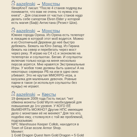
aazelinski
→
Монстры
SleepKnoT писал: "После 4 станов подряд вы
понимаете, что вам не очень то нужна эта
книга". - Для спасения от частых станов надо
делать себе сапортом Elven Elder у которой
есть магия (Баф) Антистана (Резист Шок).
aazelinski
→
Монстры
Южнее города Орена. Из Орена есть телепорт
в локацию в которой этот моб водится. Можно
и из Охотничьей Деревни до неё быстро
добежать. Бежать на Юго-Запад. Из Гирана
бежать на север и перебегать через мост
через реку. Я играю на С4 х1 и экономлю на
телепортах и соулшотах. Бегаю. И соулшоты
включаю только когда на меня несколько
персов агрятся. Мне нравятся Экстремальные
Игры. У мобов тоже должны быть шансы! А на
некоторых серверах РБ на изи в одно окно
убивают. Это не крутая MMORPG-игра, а
казуалка для маленьких девочек. Ровные
парни в такое (и используя соулшоты без
нужды) не играют.
aazelinski
→
Квесты
19 февраля 2009 года Гость писал: "нет
обмена монеты Gold Wyrm необходимой для
повышения до 1го уровня. У КОГО ЕЁ
ВЫМЕНЯТЬ МОЖНО? Другие НПС имеющие
дело с монетами её не меняют." Для тех кто,
подобно ему, столкнулся с той же проблемой,
подсказываю:
NPC Warehouse Keeper Collob, находится в
Town of Giran возле Armor Shop.
Меняет:
1 Gold Dragon Quest Item Gold Dragon = 5 Gold