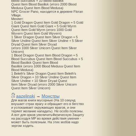
Blood Succubus + 10 Blood Basilisk
Quest Item Blood Basilisk (итого 2000 Blood
Medusa Quest Item Blood Medusa)
NPC Grocer Pano, находится в деревне Floran
Village.
Меняет:
1 Gold Dragon Quest Item Gold Dragon = 5 Gold
Giant Quest Item Gold Giant + 5 Gold Wyrm
Quest Item Gold Wyrm (итого 1000 Gold
Wyvern Quest Item Gold Wyvern)
1 Silver Dragon Quest Item Silver Dragon = 5
Silver Undine Quest Item Silver Undine + 5 Silver
Dryad Quest Item Silver Dryad
(итого 1000 Silver Unicorn Quest Item Silver
Unicorn)
1 Blood Dragon Quest Item Blood Dragon = 5
Blood Succubus Quest Item Blood Succubus + 5
Blood Basilisk Quest Item Blood
Basilisk (итого 1000 Blood Medusa Quest Item
Blood Medusa)
1 Beleth's Silver Dragon Quest Item Beleth’s
Silver Dragon = 10 Silver Undine Quest Item
Silver Undine + 10 Silver Dryad Quest
Item Silver Dryad (итого 2000 Silver Unicorn
Quest Item Silver Unicorn)
aazelinski
→
Монстры
Для магов книги мусорные (На 10 секунд
внушает страх врагу и обращает его в бегство
и успокаивает окружающих врагов, и они
теряют желание нападать). Не особо полезны.
А вот для орков увеличитьФизическую Защиту
на расходуя MP во время действия умения -
может быть полезным. На этих мобов надо
зергом ходить.