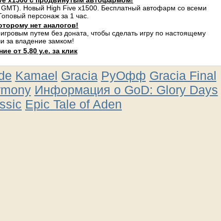
ve x1500 с продвинутым автофармом!
 GMT). Новый High Five x1500. Бесплатный автофарм со всеми
оповый персонаж за 1 час.
оторому нет аналогов!
 игровым путем без доната, чтобы сделать игру по настоящему
и за владение замком!
е от 5,80 у.е. за клик
ude
Kamael
Gracia
РуОфф
Gracia Final
rmony
Информация о GoD: Glory Days
ssic
Epic Tale of Aden