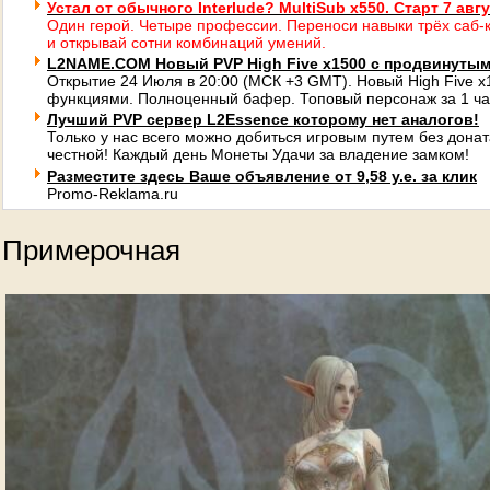
Устал от обычного Interlude? MultiSub x550. Старт 7 авг
Один герой. Четыре профессии. Переноси навыки трёх саб-к
и открывай сотни комбинаций умений.
L2NAME.COM Новый PVP High Five x1500 с продвинуты
Открытие 24 Июля в 20:00 (МСК +3 GMT). Новый High Five 
функциями. Полноценный бафер. Топовый персонаж за 1 ча
Лучший PVP сервер L2Essence которому нет аналогов!
Только у нас всего можно добиться игровым путем без донат
честной! Каждый день Монеты Удачи за владение замком!
Разместите здесь Ваше объявление от 9,58 у.е. за клик
Promo-Reklama.ru
Примерочная