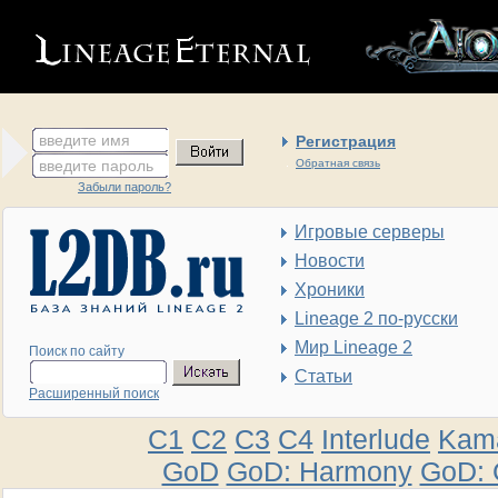
введите имя
Регистрация
введите пароль
Обратная связь
Забыли пароль?
Игровые серверы
Новости
Хроники
Lineage 2 по-русски
Мир Lineage 2
Поиск по сайту
Статьи
Расширенный поиск
C1
C2
C3
C4
Interlude
Kam
GoD
GoD: Harmony
GoD: 