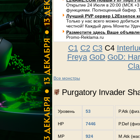
L2NAME.COM Новый PVP High Fi
Открытие 24 Июля в 20:00 (МСК +3
функциями. Полноценный бафер. Т
Лучший PVP сервер L2Essence к
Только у нас всего можно добиться
честной! Каждый день Монеты Удач
Разместите здесь Ваше объявлени
Promo-Reklama.ru
C1
C2
C3
C4
Interl
Freya
GoD
GoD: Ha
Cla
Все монстры
Purgatory Invader S
Уровень
53
P.Atk (физ
HP
7446
P.Def (фи
MP
924
M.Atk (маг