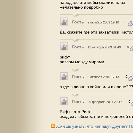
народ где эти мобы скажите плиз
желательно подробно
Гость
0
9 октября 2009 19:10
Да, скажите где эти захватчики чист
Гость
0
13 октября 2009 01:49
рифт
разлом между мирами
Гость
0
6 октября 2010 17:13
а где в дионе в хейне или в орене??
Гость
0
20 февраля 2011 22:17
Рифт - это Рифт....
вход из любых кат или некрополей от
Хочешь узнать, что напишут другие? 