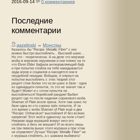
2016-09-14
0 комментариев
Последние
комментарии
aazelinski
→
Монстры
Казалось бы "Recipe: Metallic Fiber" с них
можно быстро выспойлить... Высокий шанс...
Но это - теоретически. А на деле это мерзкие
мобы в мерзком окружении и они плюют на то
что Elven Elder бафала антиоравляющий баф
и при попытке спойла на тебя накидывается
орда агров и социалов и находятся они в
неудобной локации. Вобщем, я плюнул на
попытки выспойлить с этих тварей этот
рецепт (тем более что если шанс в базе - одна
из одинадцати попыток, то это не значит так и
будет! Может и с сотни попыток не
выспойлиться! Корейский рандом! Выбил
рецепт где-то после падения сорокового моба
Shaman of Plain возле орена. Хотя там шанс по
базе одна из сто сорока трёх попыток. И за
это время с моба Shaman of Plain ещё и два
"Recipe: Oriharukon" выспойлил! И без всяких
напрягов! Этот моб в одиночку на поле стоит!
Никакая орда мурашей вокруг него его
спойлить и бить не мешает! И он всего лишь
на три левела выше этого мураша и при этом
не отравляет! Лучше "Recipe: Metallic Fiber" не
с мураша спойлить, а с шамана выбивать!