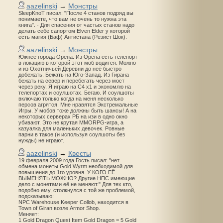
aazelinski
→
Монстры
SleepKnoT писал: "После 4 станов подряд вы
понимаете, что вам не очень то нужна эта
книга". - Для спасения от частых станов надо
делать себе сапортом Elven Elder у которой
есть магия (Баф) Антистана (Резист Шок).
aazelinski
→
Монстры
Южнее города Орена. Из Орена есть телепорт
в локацию в которой этот моб водится. Можно
и из Охотничьей Деревни до неё быстро
добежать. Бежать на Юго-Запад. Из Гирана
бежать на север и перебегать через мост
через реку. Я играю на С4 х1 и экономлю на
телепортах и соулшотах. Бегаю. И соулшоты
включаю только когда на меня несколько
персов агрятся. Мне нравятся Экстремальные
Игры. У мобов тоже должны быть шансы! А на
некоторых серверах РБ на изи в одно окно
убивают. Это не крутая MMORPG-игра, а
казуалка для маленьких девочек. Ровные
парни в такое (и используя соулшоты без
нужды) не играют.
aazelinski
→
Квесты
19 февраля 2009 года Гость писал: "нет
обмена монеты Gold Wyrm необходимой для
повышения до 1го уровня. У КОГО ЕЁ
ВЫМЕНЯТЬ МОЖНО? Другие НПС имеющие
дело с монетами её не меняют." Для тех кто,
подобно ему, столкнулся с той же проблемой,
подсказываю:
NPC Warehouse Keeper Collob, находится в
Town of Giran возле Armor Shop.
Меняет:
1 Gold Dragon Quest Item Gold Dragon = 5 Gold