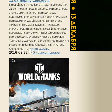
12 октября в Lineage II
Игровой ивент Red Libra III идет в Lineage II с
21 сентября и продлится до 12 октября, но до
этого момента успеет наградить вас
приятными впечатлениями и значительными
наградами! А самой главной из них станет
талисман Red Libra Talisman. Игрокам
следует общаться с Elder, каждый из которых
предлагает свои услуги. Elder Green поможет
вам разбудить дуальный класс с помощью
Your Dual Class Cloak, 1 Proof of Red (получите
в квестах Elder Blue Quests) и 667 R-Grade
Gemstones. ...
читать дальше
2016-09-22
0 комментариев