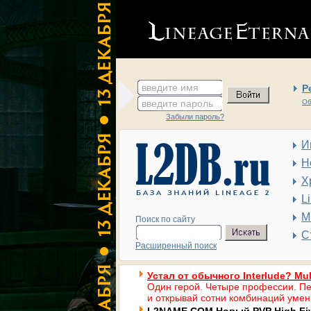
введите имя
Р
введите пароль
Об
Забыли пароль?
И
Н
Х
L
М
Поиск по сайту
С
Расширенный поиск
Устал от обычного Interlude? Mul
Один герой. Четыре профессии. Пе
и открывай сотни комбинаций умен