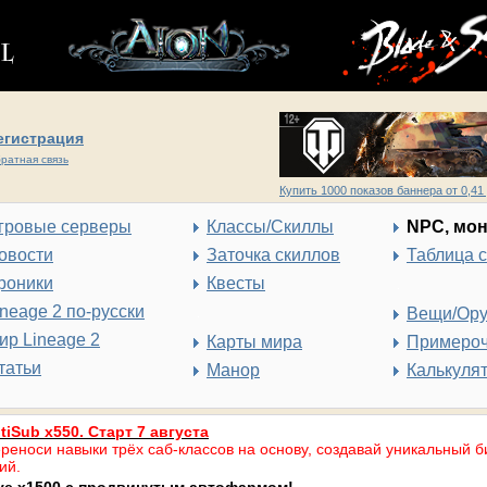
егистрация
ратная связь
Купить 1000 показов баннера от 0,41 
гровые серверы
Классы/Скиллы
NPC, мо
овости
Заточка скиллов
Таблица 
роники
Квесты
ineage 2 по-русски
Вещи/Ор
ир Lineage 2
Карты мира
Примеро
татьи
Манор
Калькуля
tiSub x550. Старт 7 августа
реноси навыки трёх саб-классов на основу, создавай уникальный б
ий.