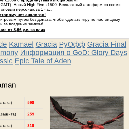
ve x1500 с продвинутым автофармом!
 GMT). Новый High Five x1500. Бесплатный автофарм со всеми
оповый персонаж за 1 час.
оторому нет аналогов!
 игровым путем без доната, чтобы сделать игру по настоящему
и за владение замком!
е от 8,96 у.е. за клик
ude
Kamael
Gracia
РуОфф
Gracia Final
rmony
Информация о GoD: Glory Days
ssic
Epic Tale of Aden
haman
.атака)
598
з.защита)
259
.атака)
319