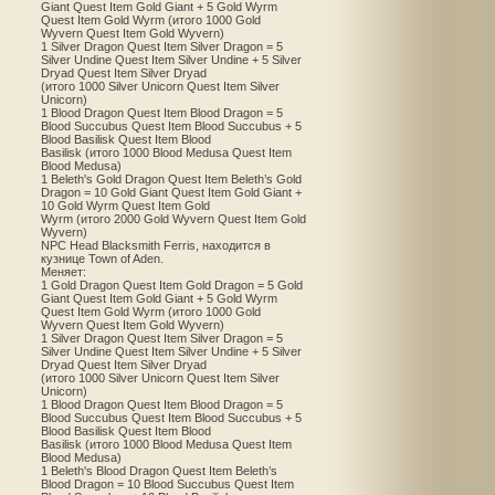
Giant Quest Item Gold Giant + 5 Gold Wyrm
Quest Item Gold Wyrm (итого 1000 Gold
Wyvern Quest Item Gold Wyvern)
1 Silver Dragon Quest Item Silver Dragon = 5
Silver Undine Quest Item Silver Undine + 5 Silver
Dryad Quest Item Silver Dryad
(итого 1000 Silver Unicorn Quest Item Silver
Unicorn)
1 Blood Dragon Quest Item Blood Dragon = 5
Blood Succubus Quest Item Blood Succubus + 5
Blood Basilisk Quest Item Blood
Basilisk (итого 1000 Blood Medusa Quest Item
Blood Medusa)
1 Beleth's Gold Dragon Quest Item Beleth’s Gold
Dragon = 10 Gold Giant Quest Item Gold Giant +
10 Gold Wyrm Quest Item Gold
Wyrm (итого 2000 Gold Wyvern Quest Item Gold
Wyvern)
NPC Head Blacksmith Ferris, находится в
кузнице Town of Aden.
Меняет:
1 Gold Dragon Quest Item Gold Dragon = 5 Gold
Giant Quest Item Gold Giant + 5 Gold Wyrm
Quest Item Gold Wyrm (итого 1000 Gold
Wyvern Quest Item Gold Wyvern)
1 Silver Dragon Quest Item Silver Dragon = 5
Silver Undine Quest Item Silver Undine + 5 Silver
Dryad Quest Item Silver Dryad
(итого 1000 Silver Unicorn Quest Item Silver
Unicorn)
1 Blood Dragon Quest Item Blood Dragon = 5
Blood Succubus Quest Item Blood Succubus + 5
Blood Basilisk Quest Item Blood
Basilisk (итого 1000 Blood Medusa Quest Item
Blood Medusa)
1 Beleth's Blood Dragon Quest Item Beleth’s
Blood Dragon = 10 Blood Succubus Quest Item