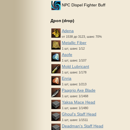
NPC Dispel Fighter Buff
Дроп (drop)
Adena
от 1538 до 3123, шанс 70%
Metallic Fiber
1 шт, шанс 1/12
Asofe
1 шт, шанс 1/107
Mold Lubricant
1 шт, шанс 1/178
Enria
1 шт, шанс 1/213
Paagrio Axe Blade
1 шт, шанс 1/1468
Yaksa Mace Head
1 шт, шанс 1/1480
Ghoul's Staff Head
1 шт, шанс 1/1511
Deadman's Staff Head