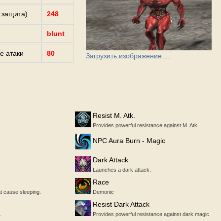
г.защита)
248
blunt
е атаки
80
Загрузить изображение ...
Resist M. Atk.
Provides powerful resistance against M. Atk.
NPC Aura Burn - Magic
Dark Attack
Launches a dark attack.
Race
t cause sleeping.
Demonic
Resist Dark Attack
.
Provides powerful resistance against dark magic.