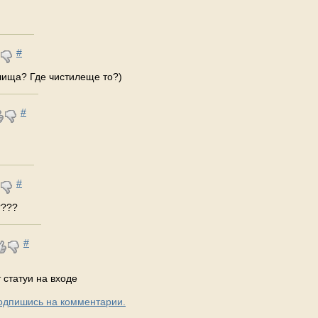
#
илища? Где чистилеще то?)
#
#
????
#
 статуи на входе
Подпишись на комментарии.