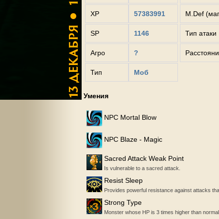
XP
57383991
M.Def (ма
SP
1146
Тип атаки
Агро
?
Расстояни
Тип
Моб
Умения
NPC Mortal Blow
NPC Blaze - Magic
Sacred Attack Weak Point
Is vulnerable to a sacred attack.
Resist Sleep
Provides powerful resistance against attacks tha
Strong Type
Monster whose HP is 3 times higher than normal