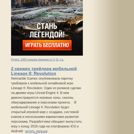
Купить 1000 показов баннера от 0,31 у.е.
2 свежих трейлера мобильной
Lineage II: Revolution
Netmarble Games опубликовала парочку
трейлеров к мобильной онлайновой игре
Lineage II: Revolution. Один из роликов сделан
на движке игры Unreal Engine 4. В нем
демонстрируются игровые зоны, скиллы,
обмундирование и персонажи проекта. В
мобильной Lineage II: Revolution будет
открытый игровой мир с осадами, системой
кланов и несколькими вариантами развития
персонажа. Разработчики обещают выпустить
игру к концу 2016 года на платформах iOS и
Android!
читать дальше