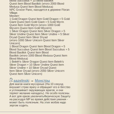
Blood Succubus + 10 Blood Basilisk
Quest Item Blood Basilisk (итого 2000 Blood
Medusa Quest Item Blood Medusa)
NPC Grocer Pano, находится в деревне Floran
Village.
Меняет:
1 Gold Dragon Quest Item Gold Dragon = 5 Gold
Giant Quest Item Gold Giant + 5 Gold Wyrm
Quest Item Gold Wyrm (итого 1000 Gold
Wyvern Quest Item Gold Wyvern)
1 Silver Dragon Quest Item Silver Dragon = 5
Silver Undine Quest Item Silver Undine + 5 Silver
Dryad Quest Item Silver Dryad
(итого 1000 Silver Unicorn Quest Item Silver
Unicorn)
1 Blood Dragon Quest Item Blood Dragon = 5
Blood Succubus Quest Item Blood Succubus + 5
Blood Basilisk Quest Item Blood
Basilisk (итого 1000 Blood Medusa Quest Item
Blood Medusa)
1 Beleth's Silver Dragon Quest Item Beleth’s
Silver Dragon = 10 Silver Undine Quest Item
Silver Undine + 10 Silver Dryad Quest
Item Silver Dryad (итого 2000 Silver Unicorn
Quest Item Silver Unicorn)
aazelinski
→
Монстры
Для магов книги мусорные (На 10 секунд
внушает страх врагу и обращает его в бегство
и успокаивает окружающих врагов, и они
теряют желание нападать). Не особо полезны.
А вот для орков увеличитьФизическую Защиту
на расходуя MP во время действия умения -
может быть полезным. На этих мобов надо
зергом ходить.