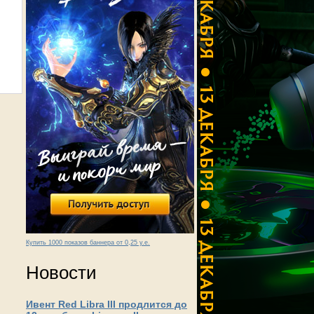
Купить 1000 показов баннера от 0,25 у.е.
Новости
Ивент Red Libra III продлится до