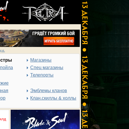
у.е.
нстры
Магазины
спойла
Спец магазины
Телепорты
ужие
чная
Эмблемы кланов
тор
Клан.скиллы & холлы
илд