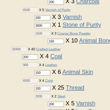
X 3
Charcoal
X 5
Varnish of Purity
X 3
Varnish
X 1
Stone of Purity
X 3
Coarse Bone Powder
X 10
Animal Bon
X 40
Crafted Leather
X 4
Coal
X 4
Leather
X 6
Animal Skin
X 4
Cord
X 25
Thread
X 2
Steel
X 5
Varnish