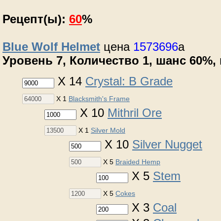
Рецепт(ы):
60
%
Blue Wolf Helmet
цена
1573696
a
Уровень 7, Количество 1, шанс 60%, m
X 14
Crystal: B Grade
X 1
Blacksmith's Frame
X 10
Mithril Ore
X 1
Silver Mold
X 10
Silver Nugget
X 5
Braided Hemp
X 5
Stem
X 5
Cokes
X 3
Coal