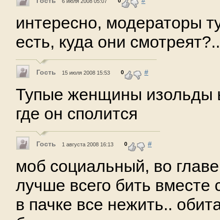
Гость
#
0
6 июля 2008 05:07
интересно, модераторы ту
есть, куда они смотреят?..
Гость
#
0
15 июля 2008 15:53
Тупые женщины изольды 
где он сполится
Гость
#
0
1 августа 2008 16:13
моб социальный, во главе 
лучше всего бить вместе 
в пачке все нежить.. обит