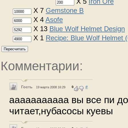
X 5
Iron Ore
X 7
Gemstone B
X 4
Asofe
X 13
Blue Wolf Helmet Design
X 1
Recipe: Blue Wolf Helmet 
Пересчитать
Комментарии:
Гость
#
0
19 марта 2008 16:29
ааааааааааа вы все пи до
читает,нубасосы куевы