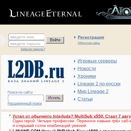
введите имя
Регистрация
введите пароль
Обратная связь
Забыли пароль?
Игровые серверы
Новости
Хроники
Lineage 2 по-русски
Мир Lineage 2
Поиск по сайту
Статьи
Расширенный поиск
Устал от обычного Interlude? MultiSub x550. Старт 7 авг
Один герой. Четыре профессии. Переноси навыки трёх саб-к
и открывай сотни комбинаций умений.