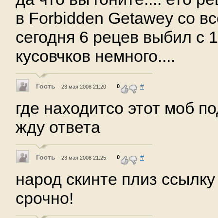
в Forbidden Getawey со вс
сегодня 6 рецев выбил с 
кусовчков немного....
Гость
#
0
23 мая 2008 21:20
где находитсо этот моб п
жду ответа
Гость
#
0
23 мая 2008 21:25
народ скинте плиз ссылку
срочно!