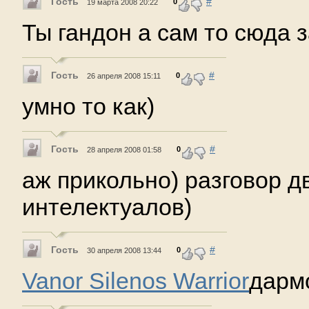
Гость
#
0
19 марта 2008 20:22
Ты гандон а сам то сюда з
Гость
#
0
26 апреля 2008 15:11
умно то как)
Гость
#
0
28 апреля 2008 01:58
аж прикольно) разговор д
интелектуалов)
Гость
#
0
30 апреля 2008 13:44
Vanor Silenos Warrior
дарм