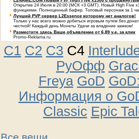
L2NAME.COM Новый PVP High Five x1500 с продвинуты
Открытие 24 Июля в 20:00 (МСК +3 GMT). Новый High Five 
функциями. Полноценный бафер. Топовый персонаж за 1 ча
Лучший PVP сервер L2Essence которому нет аналогов!
Только у нас всего можно добиться игровым путем без донат
честной! Каждый день Монеты Удачи за владение замком!
Разместите здесь Ваше объявление от 6,89 у.е. за клик
Promo-Reklama.ru
C1
C2
C3
C4
Interlud
РуОфф
Graci
Freya
GoD
GoD:
Информация о GoD
Classic
Epic Ta
Все вещи