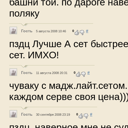
башни тои. по дароге нав
поляку
Гость
#
0
5 августа 2008 10:46
пздц Лучше А сет быстрее
сет. ИМХО!
Гость
#
0
11 августа 2008 20:31
чуваку с мадж.лайт.сетом. ..
каждом серве своя цена))
Гость
#
0
30 сентября 2008 23:19
пздц, наверное мне не суд