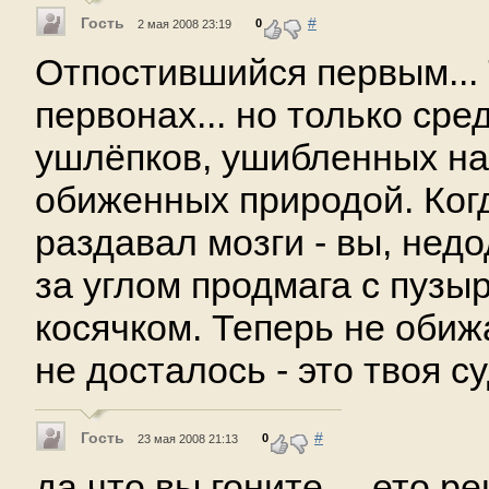
Гость
#
0
2 мая 2008 23:19
Отпостившийся первым... 
первонах... но только сре
ушлёпков, ушибленных на
обиженных природой. Ког
раздавал мозги - вы, нед
за углом продмага с пузы
косячком. Теперь не обиж
не досталось - это твоя суд
Гость
#
0
23 мая 2008 21:13
да что вы гоните.... ето 