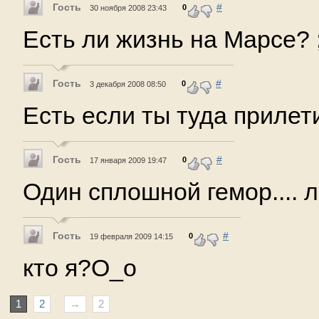
Гость
#
0
30 ноября 2008 23:43
Есть ли жизнь на Марсе? ;
Гость
#
0
3 декабря 2008 08:50
Есть если ты туда прилет
Гость
#
0
17 января 2009 19:47
Один сплошной гемор.... л
Гость
#
0
19 февраля 2009 14:15
кто я?О_о
1
2
→
2