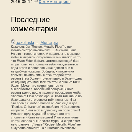
2016-09-14
0 комментариев
Последние
комментарии
aazelinski
→
Монстры
Казалось бы "Recipe: Metallic Fiber" с них
можно быстро выспойлить... Высокий шанс...
Но это - теоретически. А на деле это мерзкие
мобы в мерзком окружении и они плюют на то
что Elven Elder бафала антиоравляющий баф
и при попытке спойла на тебя накидывается
орда агров и социалов и находятся они в
неудобной локации. Вобщем, я плюнул на
попытки выспойлить с этих тварей этот
рецепт (тем более что если шанс в базе - одна
из одинадцати попыток, то это не значит так и
будет! Может и с сотни попыток не
выспойлиться! Корейский рандом! Выбил
рецепт где-то после падения сорокового моба
Shaman of Plain возле орена. Хотя там шанс по
базе одна из сто сорока трёх попыток. И за
это время с моба Shaman of Plain ещё и два
"Recipe: Oriharukon" выспойлил! И без всяких
напрягов! Этот моб в одиночку на поле стоит!
Никакая орда мурашей вокруг него его
спойлить и бить не мешает! И он всего лишь
на три левела выше этого мураша и при этом
не отравляет! Лучше "Recipe: Metallic Fiber" не
с мураша спойлить, а с шамана выбивать!