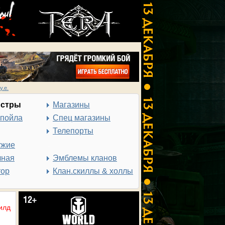
у.е.
нстры
Магазины
спойла
Спец магазины
Телепорты
ужие
чная
Эмблемы кланов
тор
Клан.скиллы & холлы
илд