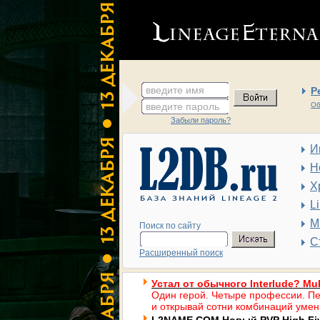
введите имя
Р
введите пароль
Об
Забыли пароль?
И
Н
Х
L
М
Поиск по сайту
С
Расширенный поиск
Устал от обычного Interlude? Mul
Один герой. Четыре профессии. Пе
и открывай сотни комбинаций умен