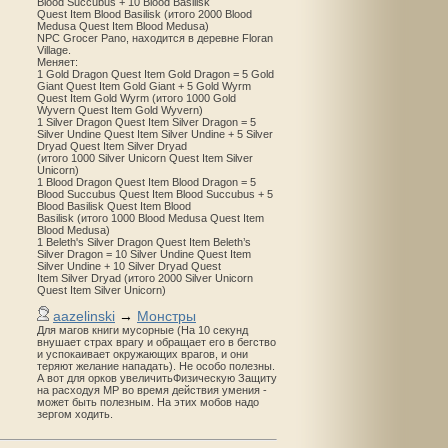
Blood Succubus + 10 Blood Basilisk
Quest Item Blood Basilisk (итого 2000 Blood
Medusa Quest Item Blood Medusa)
NPC Grocer Pano, находится в деревне Floran
Village.
Меняет:
1 Gold Dragon Quest Item Gold Dragon = 5 Gold
Giant Quest Item Gold Giant + 5 Gold Wyrm
Quest Item Gold Wyrm (итого 1000 Gold
Wyvern Quest Item Gold Wyvern)
1 Silver Dragon Quest Item Silver Dragon = 5
Silver Undine Quest Item Silver Undine + 5 Silver
Dryad Quest Item Silver Dryad
(итого 1000 Silver Unicorn Quest Item Silver
Unicorn)
1 Blood Dragon Quest Item Blood Dragon = 5
Blood Succubus Quest Item Blood Succubus + 5
Blood Basilisk Quest Item Blood
Basilisk (итого 1000 Blood Medusa Quest Item
Blood Medusa)
1 Beleth's Silver Dragon Quest Item Beleth’s
Silver Dragon = 10 Silver Undine Quest Item
Silver Undine + 10 Silver Dryad Quest
Item Silver Dryad (итого 2000 Silver Unicorn
Quest Item Silver Unicorn)
aazelinski
→
Монстры
Для магов книги мусорные (На 10 секунд
внушает страх врагу и обращает его в бегство
и успокаивает окружающих врагов, и они
теряют желание нападать). Не особо полезны.
А вот для орков увеличитьФизическую Защиту
на расходуя MP во время действия умения -
может быть полезным. На этих мобов надо
зергом ходить.