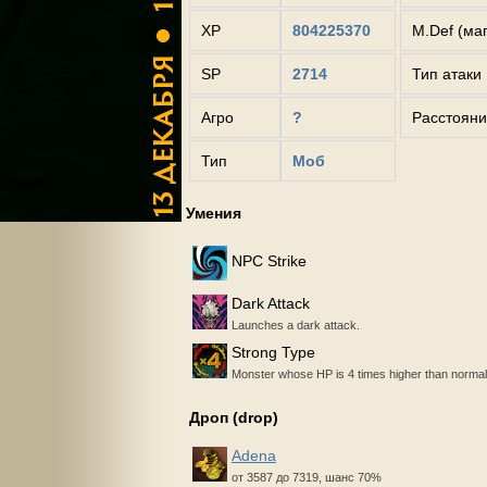
XP
804225370
M.Def (ма
SP
2714
Тип атаки
Агро
?
Расстояни
Тип
Моб
Умения
NPC Strike
Dark Attack
Launches a dark attack.
Strong Type
Monster whose HP is 4 times higher than normal
Дроп (drop)
Adena
от 3587 до 7319, шанс 70%