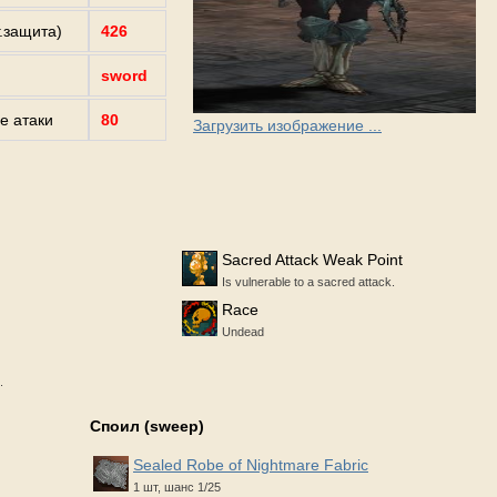
г.защита)
426
sword
е атаки
80
Загрузить изображение ...
Sacred Attack Weak Point
Is vulnerable to a sacred attack.
Race
Undead
.
Споил (sweep)
Sealed Robe of Nightmare Fabric
1 шт, шанс 1/25