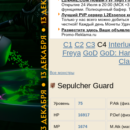
L2NAME.COM Новый PVP High Fi
Открытие 24 Июля в 20:00 (МСК +3
функциями. Полноценный бафер. Т
Лучший PVP сервер L2Essence к
Только у нас всего можно добиться
честной! Каждый день Монеты Удач
Разместите здесь Ваше объявлени
Promo-Reklama.ru
C1
C2
C3
C4
Interl
Freya
GoD
GoD: Ha
Cla
Все монстры
Sepulcher Guard
Уровень
75
P.Atk (физ
HP
16917
P.Def (фи
MP
1674
M.Atk (маг