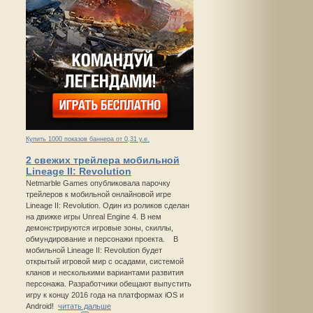
Купить 1000 показов баннера от 0,31 у.е.
2 свежих трейлера мобильной
Lineage II: Revolution
Netmarble Games опубликовала парочку
трейлеров к мобильной онлайновой игре
Lineage II: Revolution. Один из роликов сделан
на движке игры Unreal Engine 4. В нем
демонстрируются игровые зоны, скиллы,
обмундирование и персонажи проекта. В
мобильной Lineage II: Revolution будет
открытый игровой мир с осадами, системой
кланов и несколькими вариантами развития
персонажа. Разработчики обещают выпустить
игру к концу 2016 года на платформах iOS и
Android!
читать дальше