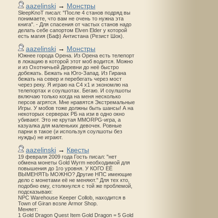
aazelinski
→
Монстры
SleepKnoT писал: "После 4 станов подряд вы
понимаете, что вам не очень то нужна эта
книга". - Для спасения от частых станов надо
делать себе сапортом Elven Elder у которой
есть магия (Баф) Антистана (Резист Шок).
aazelinski
→
Монстры
Южнее города Орена. Из Орена есть телепорт
в локацию в которой этот моб водится. Можно
и из Охотничьей Деревни до неё быстро
добежать. Бежать на Юго-Запад. Из Гирана
бежать на север и перебегать через мост
через реку. Я играю на С4 х1 и экономлю на
телепортах и соулшотах. Бегаю. И соулшоты
включаю только когда на меня несколько
персов агрятся. Мне нравятся Экстремальные
Игры. У мобов тоже должны быть шансы! А на
некоторых серверах РБ на изи в одно окно
убивают. Это не крутая MMORPG-игра, а
казуалка для маленьких девочек. Ровные
парни в такое (и используя соулшоты без
нужды) не играют.
aazelinski
→
Квесты
19 февраля 2009 года Гость писал: "нет
обмена монеты Gold Wyrm необходимой для
повышения до 1го уровня. У КОГО ЕЁ
ВЫМЕНЯТЬ МОЖНО? Другие НПС имеющие
дело с монетами её не меняют." Для тех кто,
подобно ему, столкнулся с той же проблемой,
подсказываю:
NPC Warehouse Keeper Collob, находится в
Town of Giran возле Armor Shop.
Меняет:
1 Gold Dragon Quest Item Gold Dragon = 5 Gold