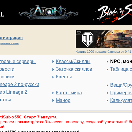
егистрация
ратная связь
Купить 1000 показов баннера от 0,41 
гровые серверы
Классы/Скиллы
NPC, мо
овости
Заточка скиллов
Таблица 
роники
Квесты
ineage 2 по-русски
Вещи/Ор
ир Lineage 2
Карты мира
Примеро
татьи
Манор
Калькуля
tiSub x550. Старт 7 августа
реноси навыки трёх саб-классов на основу, создавай уникальный б
ий.