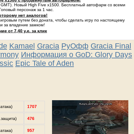
ve x1500 с продвинутым автофармом!
 GMT). Новый High Five x1500. Бесплатный автофарм со всеми
оповый персонаж за 1 час.
оторому нет аналогов!
 игровым путем без доната, чтобы сделать игру по настоящему
и за владение замком!
е от 7,40 у.е. за клик
ude
Kamael
Gracia
РуОфф
Gracia Final
rmony
Информация о GoD: Glory Days
ssic
Epic Tale of Aden
.атака)
1707
з.защита)
476
.атака)
957