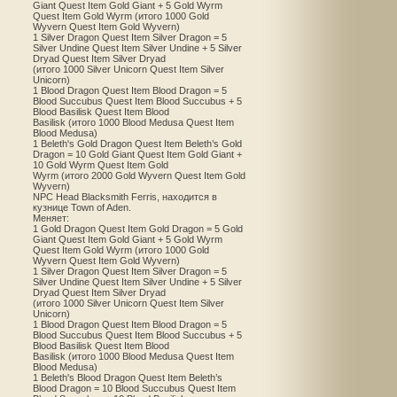
Giant Quest Item Gold Giant + 5 Gold Wyrm
Quest Item Gold Wyrm (итого 1000 Gold
Wyvern Quest Item Gold Wyvern)
1 Silver Dragon Quest Item Silver Dragon = 5
Silver Undine Quest Item Silver Undine + 5 Silver
Dryad Quest Item Silver Dryad
(итого 1000 Silver Unicorn Quest Item Silver
Unicorn)
1 Blood Dragon Quest Item Blood Dragon = 5
Blood Succubus Quest Item Blood Succubus + 5
Blood Basilisk Quest Item Blood
Basilisk (итого 1000 Blood Medusa Quest Item
Blood Medusa)
1 Beleth's Gold Dragon Quest Item Beleth’s Gold
Dragon = 10 Gold Giant Quest Item Gold Giant +
10 Gold Wyrm Quest Item Gold
Wyrm (итого 2000 Gold Wyvern Quest Item Gold
Wyvern)
NPC Head Blacksmith Ferris, находится в
кузнице Town of Aden.
Меняет:
1 Gold Dragon Quest Item Gold Dragon = 5 Gold
Giant Quest Item Gold Giant + 5 Gold Wyrm
Quest Item Gold Wyrm (итого 1000 Gold
Wyvern Quest Item Gold Wyvern)
1 Silver Dragon Quest Item Silver Dragon = 5
Silver Undine Quest Item Silver Undine + 5 Silver
Dryad Quest Item Silver Dryad
(итого 1000 Silver Unicorn Quest Item Silver
Unicorn)
1 Blood Dragon Quest Item Blood Dragon = 5
Blood Succubus Quest Item Blood Succubus + 5
Blood Basilisk Quest Item Blood
Basilisk (итого 1000 Blood Medusa Quest Item
Blood Medusa)
1 Beleth's Blood Dragon Quest Item Beleth’s
Blood Dragon = 10 Blood Succubus Quest Item