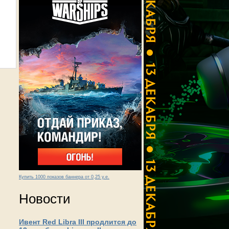
Купить 1000 показов баннера от 0,25 у.е.
Новости
Ивент Red Libra III продлится до