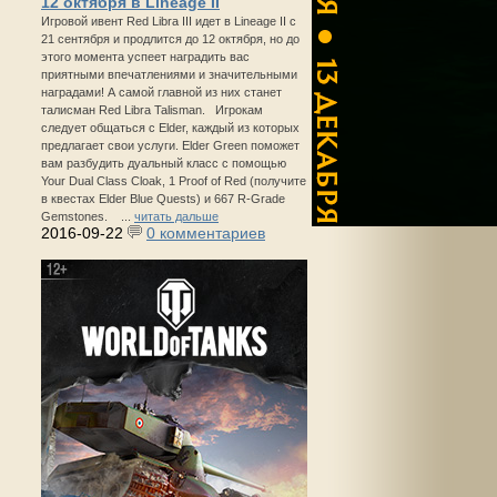
12 октября в Lineage II
Игровой ивент Red Libra III идет в Lineage II с
21 сентября и продлится до 12 октября, но до
этого момента успеет наградить вас
приятными впечатлениями и значительными
наградами! А самой главной из них станет
талисман Red Libra Talisman. Игрокам
следует общаться с Elder, каждый из которых
предлагает свои услуги. Elder Green поможет
вам разбудить дуальный класс с помощью
Your Dual Class Cloak, 1 Proof of Red (получите
в квестах Elder Blue Quests) и 667 R-Grade
Gemstones. ...
читать дальше
2016-09-22
0 комментариев