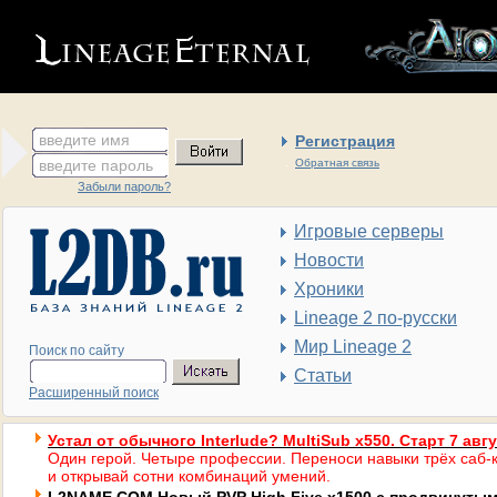
введите имя
Регистрация
введите пароль
Обратная связь
Забыли пароль?
Игровые серверы
Новости
Хроники
Lineage 2 по-русски
Мир Lineage 2
Поиск по сайту
Статьи
Расширенный поиск
Устал от обычного Interlude? MultiSub x550. Старт 7 авг
Один герой. Четыре профессии. Переноси навыки трёх саб-к
и открывай сотни комбинаций умений.