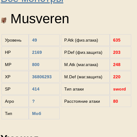
Musveren
Уровень
49
P.Atk (физ.атака)
635
HP
2169
P.Def (физ.защита)
203
MP
800
M.Atk (маг.атака)
248
XP
36806293
M.Def (маг.защита)
220
SP
414
Тип атаки
sword
Агро
?
Расстояние атаки
80
Тип
Моб