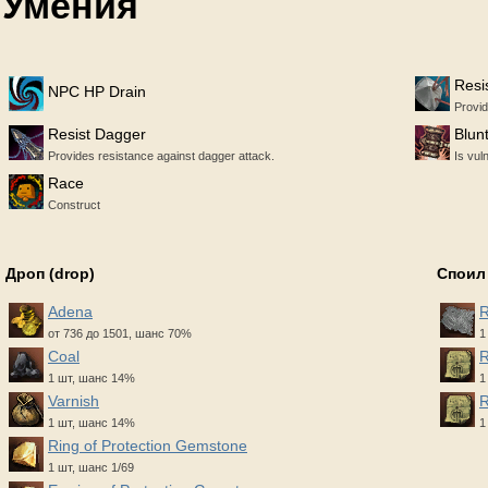
Умения
Resi
NPC HP Drain
Provid
Resist Dagger
Blun
Provides resistance against dagger attack.
Is vul
Race
Construct
Дроп (drop)
Споил
Adena
R
от 736 до 1501, шанс 70%
1
Coal
R
1 шт, шанс 14%
1
Varnish
R
1 шт, шанс 14%
1
Ring of Protection Gemstone
1 шт, шанс 1/69