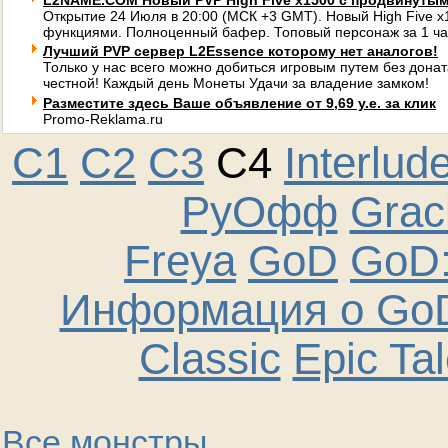
L2NAME.COM Новый PVP High Five x1500 с продвинуты
Открытие 24 Июля в 20:00 (МСК +3 GMT). Новый High Five 
функциями. Полноценный бафер. Топовый персонаж за 1 ча
Лучший PVP сервер L2Essence которому нет аналогов!
Только у нас всего можно добиться игровым путем без донат
честной! Каждый день Монеты Удачи за владение замком!
Разместите здесь Ваше объявление от 9,69 у.е. за клик
Promo-Reklama.ru
C1
C2
C3
C4
Interlud
РуОфф
Graci
Freya
GoD
GoD:
Информация о GoD
Classic
Epic Ta
Все монстры