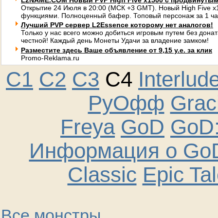
L2NAME.COM Новый PVP High Five x1500 с продвинуты
Открытие 24 Июля в 20:00 (МСК +3 GMT). Новый High Five 
функциями. Полноценный бафер. Топовый персонаж за 1 ча
Лучший PVP сервер L2Essence которому нет аналогов!
Только у нас всего можно добиться игровым путем без донат
честной! Каждый день Монеты Удачи за владение замком!
Разместите здесь Ваше объявление от 9,15 у.е. за клик
Promo-Reklama.ru
C1
C2
C3
C4
Interlud
РуОфф
Graci
Freya
GoD
GoD:
Информация о GoD
Classic
Epic Ta
Все монстры