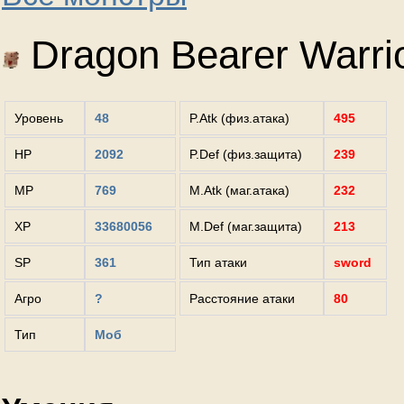
Dragon Bearer Warri
Уровень
48
P.Atk (физ.атака)
495
HP
2092
P.Def (физ.защита)
239
MP
769
M.Atk (маг.атака)
232
XP
33680056
M.Def (маг.защита)
213
SP
361
Тип атаки
sword
Агро
?
Расстояние атаки
80
Тип
Моб