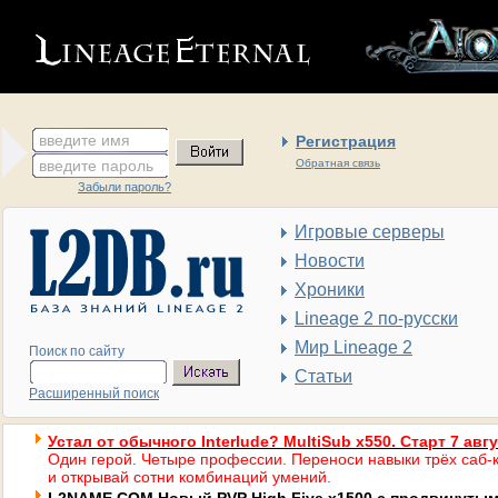
введите имя
Регистрация
введите пароль
Обратная связь
Забыли пароль?
Игровые серверы
Новости
Хроники
Lineage 2 по-русски
Мир Lineage 2
Поиск по сайту
Статьи
Расширенный поиск
Устал от обычного Interlude? MultiSub x550. Старт 7 авг
Один герой. Четыре профессии. Переноси навыки трёх саб-к
и открывай сотни комбинаций умений.