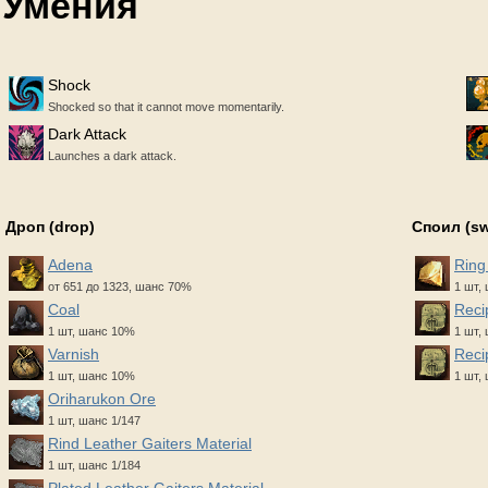
Умения
Shock
Shocked so that it cannot move momentarily.
Dark Attack
Launches a dark attack.
Дроп (drop)
Споил (s
Adena
Ring
от 651 до 1323, шанс 70%
1 шт,
Coal
Reci
1 шт, шанс 10%
1 шт,
Varnish
Reci
1 шт, шанс 10%
1 шт,
Oriharukon Ore
1 шт, шанс 1/147
Rind Leather Gaiters Material
1 шт, шанс 1/184