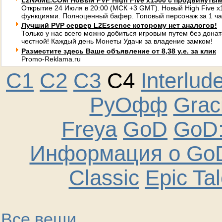
L2NAME.COM Новый PVP High Five x1500 с продвинуты
Открытие 24 Июля в 20:00 (МСК +3 GMT). Новый High Five 
функциями. Полноценный бафер. Топовый персонаж за 1 ча
Лучший PVP сервер L2Essence которому нет аналогов!
Только у нас всего можно добиться игровым путем без донат
честной! Каждый день Монеты Удачи за владение замком!
Разместите здесь Ваше объявление от 8,38 у.е. за клик
Promo-Reklama.ru
C1
C2
C3
C4
Interlud
РуОфф
Graci
Freya
GoD
GoD:
Информация о GoD
Classic
Epic Ta
Все вещи