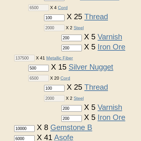
X 4
Cord
X 25
Thread
X 2
Steel
X 5
Varnish
X 5
Iron Ore
X 41
Metallic Fiber
X 15
Silver Nugget
X 20
Cord
X 25
Thread
X 2
Steel
X 5
Varnish
X 5
Iron Ore
X 8
Gemstone B
X 41
Asofe