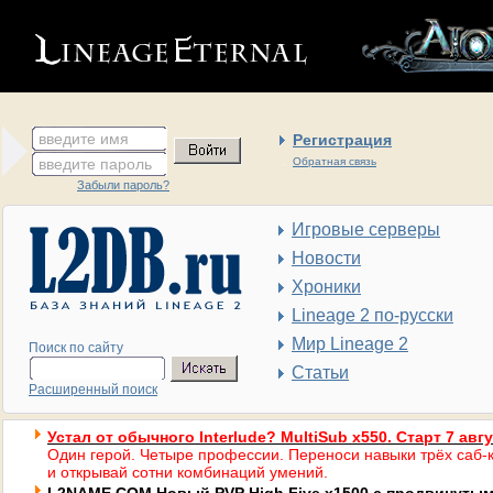
введите имя
Регистрация
введите пароль
Обратная связь
Забыли пароль?
Игровые серверы
Новости
Хроники
Lineage 2 по-русски
Мир Lineage 2
Поиск по сайту
Статьи
Расширенный поиск
Устал от обычного Interlude? MultiSub x550. Старт 7 авг
Один герой. Четыре профессии. Переноси навыки трёх саб-к
и открывай сотни комбинаций умений.