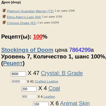
Дроп (drop)
Platinum Guardian Warrior (72)
1 шт, шанс 1/345
Elmo-Aden's Lady (64)
1 шт, шанс 1/763
Crimson Drake (61)
1 шт, шанс 1/2244
Рецепт(ы):
100
%
Stockings of Doom
цена
7864299
a
Уровень 7, Количество 1, шанс 100%,
(
Рецепт
)
X 47
Crystal: B Grade
X 41
Crafted Leather
X 4
Coal
X 4
Leather
X 6
Animal Skin