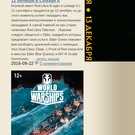
12 октября в Lineage II
Игровой ивент Red Libra III идет в Lineage II с
21 сентября и продлится до 12 октября, но до
этого момента успеет наградить вас
приятными впечатлениями и значительными
наградами! А самой главной из них станет
талисман Red Libra Talisman. Игрокам
следует общаться с Elder, каждый из которых
предлагает свои услуги. Elder Green поможет
вам разбудить дуальный класс с помощью
Your Dual Class Cloak, 1 Proof of Red (получите
в квестах Elder Blue Quests) и 667 R-Grade
Gemstones. ...
читать дальше
2016-09-22
0 комментариев