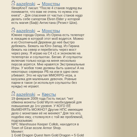
aazelinski
→
Монстры
SleepKnoT писал: "После 4 станов подряд вы
понимаете, что вам не очень то нужна эта
книга". - Для спасения от частых станов надо
делать себе сапортом Elven Elder у которой
есть магия (Баф) Антистана (Резист Шок).
aazelinski
→
Монстры
Южнее города Орена. Из Орена есть телепорт
в локацию в которой этот моб водится. Можно
и из Охотничьей Деревни до неё быстро
добежать. Бежать на Юго-Запад. Из Гирана
бежать на север и перебегать через мост
через реку. Я играю на С4 х1 и экономлю на
телепортах и соулшотах. Бегаю. И соулшоты
включаю только когда на меня несколько
персов агрятся. Мне нравятся Экстремальные
Игры. У мобов тоже должны быть шансы! А на
некоторых серверах РБ на изи в одно окно
убивают. Это не крутая MMORPG-игра, а
казуалка для маленьких девочек. Ровные
парни в такое (и используя соулшоты без
нужды) не играют.
aazelinski
→
Квесты
19 февраля 2009 года Гость писал: "нет
обмена монеты Gold Wyrm необходимой для
повышения до 1го уровня. У КОГО ЕЁ
ВЫМЕНЯТЬ МОЖНО? Другие НПС имеющие
дело с монетами её не меняют." Для тех кто,
подобно ему, столкнулся с той же проблемой,
подсказываю:
NPC Warehouse Keeper Collob, находится в
Town of Giran возле Armor Shop.
Меняет:
1 Gold Dragon Quest Item Gold Dragon = 5 Gold