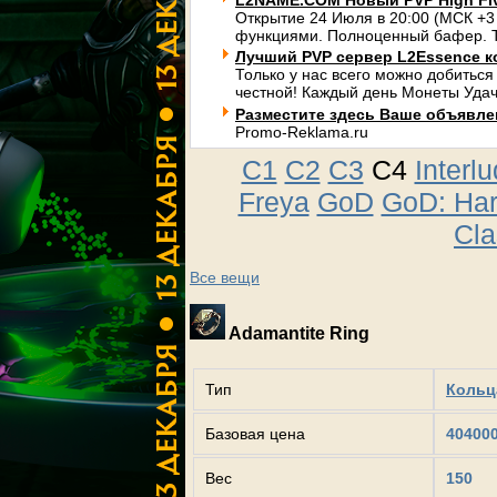
L2NAME.COM Новый PVP High Fi
Открытие 24 Июля в 20:00 (МСК +3
функциями. Полноценный бафер. Т
Лучший PVP сервер L2Essence к
Только у нас всего можно добиться
честной! Каждый день Монеты Удач
Разместите здесь Ваше объявлени
Promo-Reklama.ru
C1
C2
C3
C4
Interl
Freya
GoD
GoD: Ha
Cla
Все вещи
Adamantite Ring
Тип
Кольца
Базовая цена
40400
Вес
150