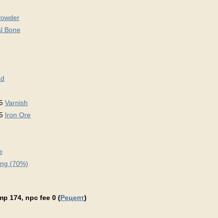
Powder
l Bone
ad
 5
Varnish
 5
Iron Ore
e
ing (70%)
p 174, npc fee 0 (
Рецепт
)