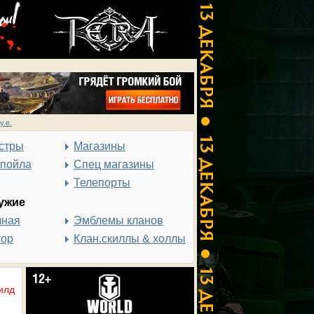
у.е.
стры
Магазины
спойла
Спец магазины
Телепорты
ужие
чная
Эмблемы кланов
тор
Клан.скиллы & холлы
илд