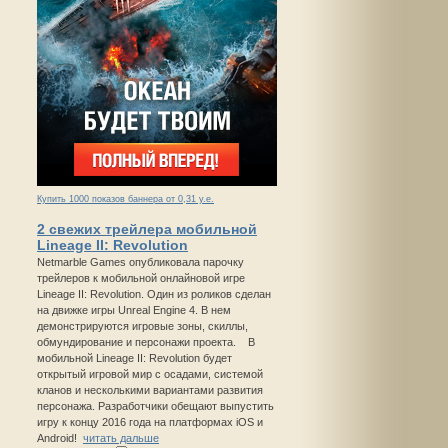
Купить 1000 показов баннера от 0,31 у.е.
2 свежих трейлера мобильной
Lineage II: Revolution
Netmarble Games опубликовала парочку
трейлеров к мобильной онлайновой игре
Lineage II: Revolution. Один из роликов сделан
на движке игры Unreal Engine 4. В нем
демонстрируются игровые зоны, скиллы,
обмундирование и персонажи проекта. В
мобильной Lineage II: Revolution будет
открытый игровой мир с осадами, системой
кланов и несколькими вариантами развития
персонажа. Разработчики обещают выпустить
игру к концу 2016 года на платформах iOS и
Android!
читать дальше