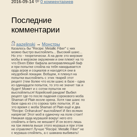
2016-09-14
0 комментариев
Последние
комментарии
aazelinski
→
Монстры
Казалось бы "Recipe: Metallic Fiber" с них
можно быстро выспойлить... Высокий шанс...
Но это - теоретически. А на деле это мерзкие
мобы в мерзком окружении и они плюют на то
что Elven Elder бафала антиоравляющий баф
и при попытке спойла на тебя накидывается
орда агров и социалов и находятся они в
неудобной локации. Вобщем, я плюнул на
попытки выспойлить с этих тварей этот
рецепт (тем более что если шанс в базе - одна
из одинадцати попыток, то это не значит так и
будет! Может и с сотни попыток не
выспойлиться! Корейский рандом! Выбил
рецепт где-то после падения сорокового моба
Shaman of Plain возле орена. Хотя там шанс по
базе одна из сто сорока трёх попыток. И за
это время с моба Shaman of Plain ещё и два
"Recipe: Oriharukon" выспойлил! И без всяких
напрягов! Этот моб в одиночку на поле стоит!
Никакая орда мурашей вокруг него его
спойлить и бить не мешает! И он всего лишь
на три левела выше этого мураша и при этом
не отравляет! Лучше "Recipe: Metallic Fiber" не
с мураша спойлить, а с шамана выбивать!