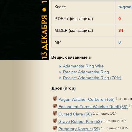
Класс
b-grad
P.DEF (физ.защита)
0
M.DEF (маг.защита)
34
MP
0
Вещи, связанные с
Adamantite Ring Wire
Recipe: Adamantite Ring
Recipe: Adamantite Ring (70%)
Дроп (drop)
Pagan Watcher Cerberon (55)
1 шт, шан
Enchanted Forest Watcher Ruell (55)
1 
Cursed Clara (50)
1 шт, шанс 1/14
Grave Robber Kim (52)
1 шт, шанс 1/15
Purgatory Konzur (59)
1 шт, шанс 1/8175