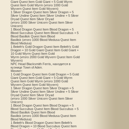
Giant Quest Item Gold Giant + 5 Gold Wyrm
Quest Item Gold Wyrm (итого 1000 Gold
Wyvern Quest Item Gold Wyvern)
1 Silver Dragon Quest Item Silver Dragon = 5
Silver Undine Quest Item Silver Undine + 5 Silver
Dryad Quest Item Silver Dryad
(итого 1000 Silver Unicorn Quest Item Silver
Unicorn)
1 Blood Dragon Quest Item Blood Dragon = 5
Blood Succubus Quest Item Blood Succubus + 5
Blood Basilisk Quest Item Blood
Basilisk (итого 1000 Blood Medusa Quest Item
Blood Medusa)
1 Beleth's Gold Dragon Quest Item Beleth’s Gold
Dragon = 10 Gold Giant Quest Item Gold Giant +
10 Gold Wyrm Quest Item Gold
Wyrm (итого 2000 Gold Wyvern Quest Item Gold
Wyvern)
NPC Head Blacksmith Ferris, находится в
кузнице Town of Aden.
Меняет:
1 Gold Dragon Quest Item Gold Dragon = 5 Gold
Giant Quest Item Gold Giant + 5 Gold Wyrm
Quest Item Gold Wyrm (итого 1000 Gold
Wyvern Quest Item Gold Wyvern)
1 Silver Dragon Quest Item Silver Dragon = 5
Silver Undine Quest Item Silver Undine + 5 Silver
Dryad Quest Item Silver Dryad
(итого 1000 Silver Unicorn Quest Item Silver
Unicorn)
1 Blood Dragon Quest Item Blood Dragon = 5
Blood Succubus Quest Item Blood Succubus + 5
Blood Basilisk Quest Item Blood
Basilisk (итого 1000 Blood Medusa Quest Item
Blood Medusa)
1 Beleth's Blood Dragon Quest Item Beleth’s
Blood Dragon = 10 Blood Succubus Quest Item