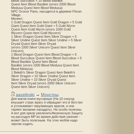
Blood Succubus + 10 Blood Basilisk
Quest Item Blood Basilisk (итого 2000 Blood
Medusa Quest Item Blood Medusa)
NPC Grocer Pano, находится в деревне Floran
Village.
Меняет:
1 Gold Dragon Quest Item Gold Dragon = 5 Gold
Giant Quest Item Gold Giant + 5 Gold Wyrm
Quest Item Gold Wyrm (итого 1000 Gold
Wyvern Quest Item Gold Wyvern)
1 Silver Dragon Quest Item Silver Dragon = 5
Silver Undine Quest Item Silver Undine + 5 Silver
Dryad Quest Item Silver Dryad
(итого 1000 Silver Unicorn Quest Item Silver
Unicorn)
1 Blood Dragon Quest Item Blood Dragon = 5
Blood Succubus Quest Item Blood Succubus + 5
Blood Basilisk Quest Item Blood
Basilisk (итого 1000 Blood Medusa Quest Item
Blood Medusa)
1 Beleth's Silver Dragon Quest Item Beleth’s
Silver Dragon = 10 Silver Undine Quest Item
Silver Undine + 10 Silver Dryad Quest
Item Silver Dryad (итого 2000 Silver Unicorn
Quest Item Silver Unicorn)
aazelinski
→
Монстры
Для магов книги мусорные (На 10 секунд
внушает страх врагу и обращает его в бегство
и успокаивает окружающих врагов, и они
теряют желание нападать). Не особо полезны.
А вот для орков увеличитьФизическую Защиту
на расходуя MP во время действия умения -
может быть полезным. На этих мобов надо
зергом ходить.