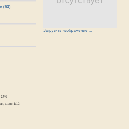
отсутствует
e (53)
Загрузить изображение ...
с 17%
шт, шанс 1/12