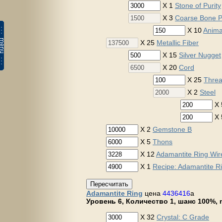
X 1
Stone of Purity
X 3
Coarse Bone 
X 10
Anima
X 25
Metallic Fiber
X 15
Silver Nugget
X 20
Cord
X 25
Thre
X 2
Steel
X
X
X 2
Gemstone B
X 5
Thons
X 12
Adamantite Ring Wir
X 1
Recipe: Adamantite R
Пересчитать
Adamantite Ring
цена
4436416
a
Уровень 6, Количество 1, шанс 100%, m
X 32
Crystal: C Grade