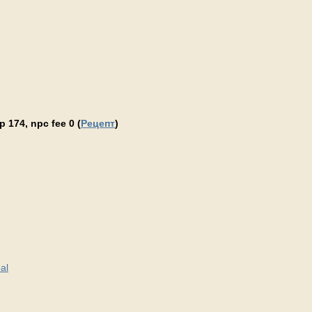
 174, npc fee 0 (
Рецепт
)
al