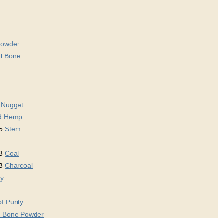
Powder
l Bone
r Nugget
ed Hemp
 5
Stem
 3
Coal
 3
Charcoal
ty
h
f Purity
 Bone Powder