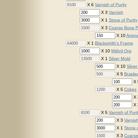
X 6
Varnish of Purity
X 3
Varnish
X 1
Stone of Purity
X 3
Coarse Bone 
X 10
Anima
X 1
Blacksmith's Frame
X 10
Mithril Ore
X 1
Silver Mold
X 10
Silve
X 5
Braid
X
X 5
Cokes
X
X
X 5
Varnish of Puri
X 3
Varnis
X 1
Stone o
X 3
Coarse