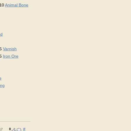
10
Animal Bone
ad
 5
Varnish
 5
Iron Ore
e
ing
#
0
17