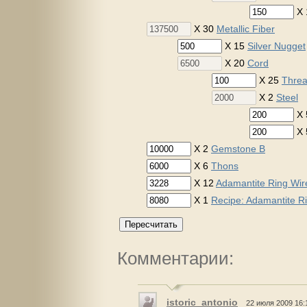
X 
X 30
Metallic Fiber
X 15
Silver Nugget
X 20
Cord
X 25
Thre
X 2
Steel
X
X
X 2
Gemstone B
X 6
Thons
X 12
Adamantite Ring Wir
X 1
Recipe: Adamantite R
Пересчитать
Комментарии:
istoric_antonio
22 июля 2009 16: