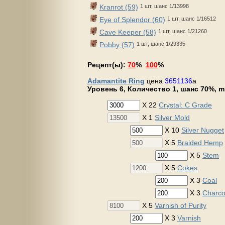
Kranrot (59)
1 шт, шанс 1/13998
Eye of Splendor (60)
1 шт, шанс 1/16512
Cave Keeper (58)
1 шт, шанс 1/21260
Pobby (57)
1 шт, шанс 1/29335
Рецепт(ы):
70
%
100
%
Adamantite Ring
цена
3651136
a
Уровень 6, Количество 1, шанс 70%, mp
X 22
Crystal: C Grade
X 1
Silver Mold
X 10
Silver Nugget
X 5
Braided Hemp
X 5
Stem
X 5
Cokes
X 3
Coal
X 3
Charco
X 5
Varnish of Purity
X 3
Varnish