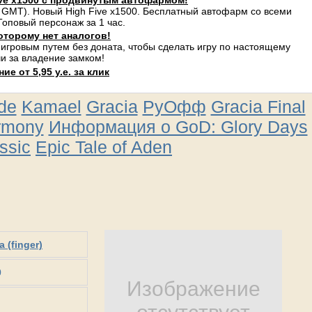
ve x1500 с продвинутым автофармом!
 GMT). Новый High Five x1500. Бесплатный автофарм со всеми
оповый персонаж за 1 час.
оторому нет аналогов!
 игровым путем без доната, чтобы сделать игру по настоящему
и за владение замком!
е от 5,95 у.е. за клик
ude
Kamael
Gracia
РуОфф
Gracia Final
rmony
Информация о GoD: Glory Days
ssic
Epic Tale of Aden
 (finger)
0
Изображение