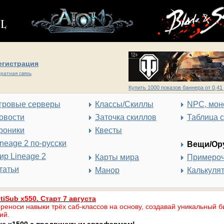
егистрация
ратная связь
Купить 1000 показов баннера от 0,41 
гровые серверы
Классы/Скиллы
NPC, мон
овости
Заточка скиллов
Таблица 
роники
Квесты
ineage 2 по-русски
Вещи/Ор
ир Lineage 2
Карты мира
Примеро
татьи
Манор
Калькуля
tiSub x550. Старт 7 августа
реноси навыки трёх саб-классов на основу, создавай уникальный б
ий.