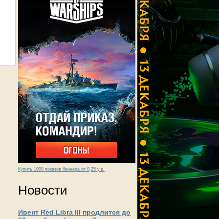
Купить 1000 показов баннера от 0,25 у.е.
Новости
Ивент Red Libra III продлится до