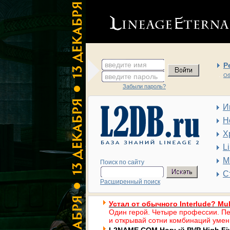
введите имя
Р
введите пароль
Об
Забыли пароль?
И
Н
Х
L
М
Поиск по сайту
С
Расширенный поиск
Устал от обычного Interlude? Mul
Один герой. Четыре профессии. Пе
и открывай сотни комбинаций умен