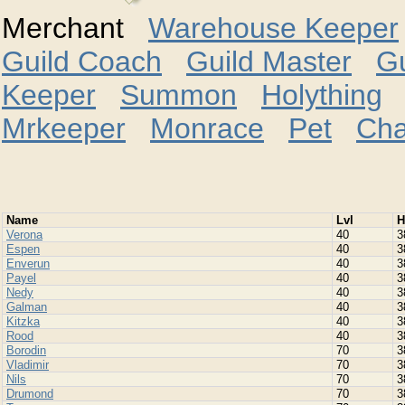
Merchant
Warehouse Keeper
Guild Coach
Guild Master
G
Keeper
Summon
Holything
Mrkeeper
Monrace
Pet
Cha
Namе
Lvl
H
Verona
40
3
Espen
40
3
Enverun
40
3
Payel
40
3
Nedy
40
3
Galman
40
3
Kitzka
40
3
Rood
40
3
Borodin
70
3
Vladimir
70
3
Nils
70
3
Drumond
70
3