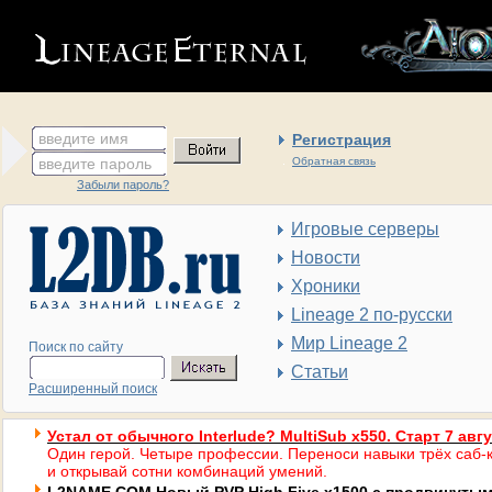
введите имя
Регистрация
введите пароль
Обратная связь
Забыли пароль?
Игровые серверы
Новости
Хроники
Lineage 2 по-русски
Мир Lineage 2
Поиск по сайту
Статьи
Расширенный поиск
Устал от обычного Interlude? MultiSub x550. Старт 7 авг
Один герой. Четыре профессии. Переноси навыки трёх саб-к
и открывай сотни комбинаций умений.