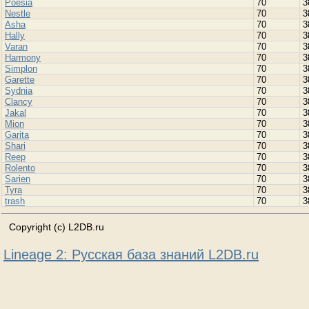
Poesia
70
3
Nestle
70
3
Asha
70
3
Hally
70
3
Varan
70
3
Harmony
70
3
Simplon
70
3
Garette
70
3
Sydnia
70
3
Clancy
70
3
Jakal
70
3
Mion
70
3
Garita
70
3
Shari
70
3
Reep
70
3
Rolento
70
3
Sarien
70
3
Tyra
70
3
trash
70
3
Copyright (c) L2DB.ru
Lineage 2: Русская база знаний L2DB.ru