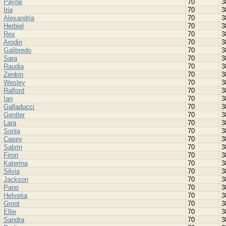
Payne
70
3
Iria
70
3
Alexandria
70
3
Herbiel
70
3
Rex
70
3
Arodin
70
3
Galibredo
70
3
Sara
70
3
Raudia
70
3
Zenkin
70
3
Wesley
70
3
Ralford
70
3
Ian
70
3
Galladucci
70
3
Gentler
70
3
Lara
70
3
Sonia
70
3
Casey
70
3
Sabrin
70
3
Firon
70
3
Katerina
70
3
Silvia
70
3
Jackson
70
3
Pano
70
3
Helvetia
70
3
Groot
70
3
Ellie
70
3
Sandra
70
3