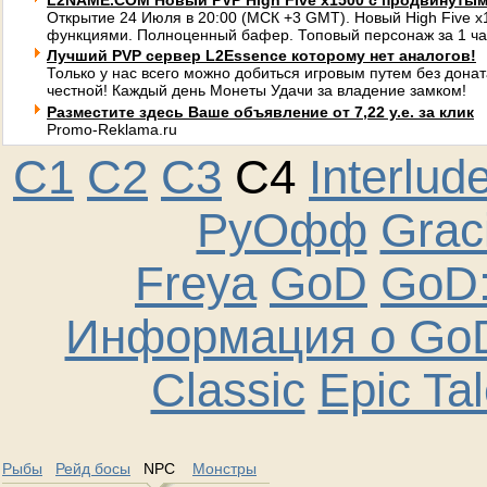
L2NAME.COM Новый PVP High Five x1500 с продвинуты
Открытие 24 Июля в 20:00 (МСК +3 GMT). Новый High Five 
функциями. Полноценный бафер. Топовый персонаж за 1 ча
Лучший PVP сервер L2Essence которому нет аналогов!
Только у нас всего можно добиться игровым путем без донат
честной! Каждый день Монеты Удачи за владение замком!
Разместите здесь Ваше объявление от 7,22 у.е. за клик
Promo-Reklama.ru
C1
C2
C3
C4
Interlud
РуОфф
Graci
Freya
GoD
GoD:
Информация о GoD
Classic
Epic Ta
Рыбы
Рейд босы
NPC
Монстры