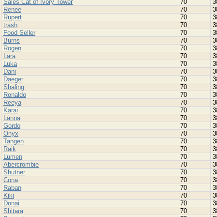
Sales Cat of Ivory Tower
70
3
Renee
70
3
Rupert
70
3
trash
70
3
Food Seller
70
3
Burns
70
3
Rogen
70
3
Lara
70
3
Luka
70
3
Dani
70
3
Daeger
70
3
Shaling
70
3
Ronaldo
70
3
Reeya
70
3
Karai
70
3
Lanna
70
3
Gordo
70
3
Onyx
70
3
Tangen
70
3
Raik
70
3
Lumen
70
3
Abercrombie
70
3
Shutner
70
3
Cona
70
3
Raban
70
3
Kiki
70
3
Donai
70
3
Shitara
70
3