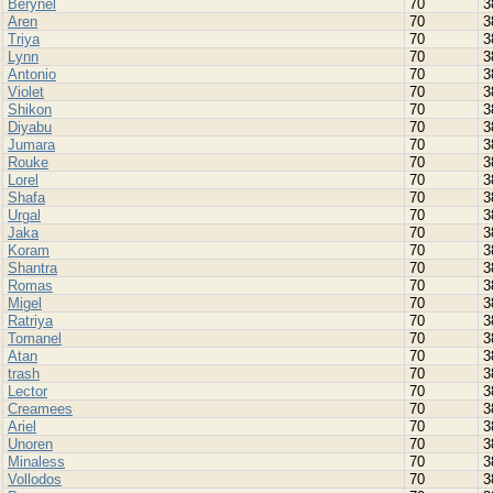
Berynel
70
3
Aren
70
3
Triya
70
3
Lynn
70
3
Antonio
70
3
Violet
70
3
Shikon
70
3
Diyabu
70
3
Jumara
70
3
Rouke
70
3
Lorel
70
3
Shafa
70
3
Urgal
70
3
Jaka
70
3
Koram
70
3
Shantra
70
3
Romas
70
3
Migel
70
3
Ratriya
70
3
Tomanel
70
3
Atan
70
3
trash
70
3
Lector
70
3
Creamees
70
3
Ariel
70
3
Unoren
70
3
Minaless
70
3
Vollodos
70
3