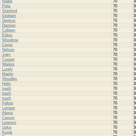
Radia
70
3
Peta
70
3
Stanford
70
3
Graham
70
3
Denkus
70
3
Damion
70
3
Colleen
70
3
Edroc
70
3
Woodrow
70
3
Cema
70
3
Nelson
70
3
Joey
70
3
Cooper
70
3
Waters
70
3
Lundy
70
3
Martin
70
3
Woodley
70
3
Holly
70
3
trash
70
3
trash
70
3
trash
70
3
Felton
70
3
Lemper
70
3
Alexis
70
3
Carson
70
3
Lorenzo
70
3
Uska
70
3
Kunai
70
3