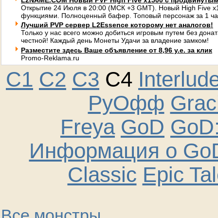
L2NAME.COM Новый PVP High Five x1500 с продвинуты
Открытие 24 Июля в 20:00 (МСК +3 GMT). Новый High Five 
функциями. Полноценный бафер. Топовый персонаж за 1 ча
Лучший PVP сервер L2Essence которому нет аналогов!
Только у нас всего можно добиться игровым путем без донат
честной! Каждый день Монеты Удачи за владение замком!
Разместите здесь Ваше объявление от 8,96 у.е. за клик
Promo-Reklama.ru
C1
C2
C3
C4
Interlud
РуОфф
Graci
Freya
GoD
GoD:
Информация о GoD
Classic
Epic Ta
Все монстры