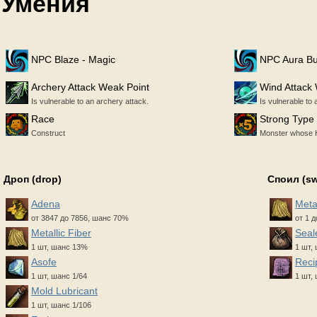
Умения
NPC Blaze - Magic
NPC Aura Bu
Archery Attack Weak Point
Wind Attack
Is vulnerable to an archery attack.
Is vulnerable to 
Race
Strong Type
Construct
Monster whose H
Дроп (drop)
Споил (s
Adena
Metal
от 3847 до 7856, шанс 70%
от 1 
Metallic Fiber
Seal
1 шт, шанс 13%
1 шт,
Asofe
Reci
1 шт, шанс 1/64
1 шт,
Mold Lubricant
1 шт, шанс 1/106