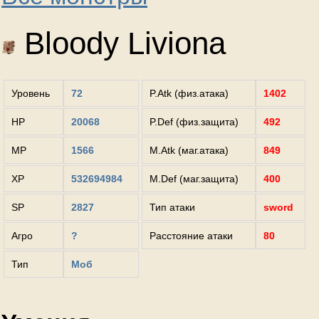
Bloody Liviona
Уровень
72
P.Atk (физ.атака)
1402
HP
20068
P.Def (физ.защита)
492
MP
1566
M.Atk (маг.атака)
849
XP
532694984
M.Def (маг.защита)
400
SP
2827
Тип атаки
sword
Агро
?
Расстояние атаки
80
Тип
Моб