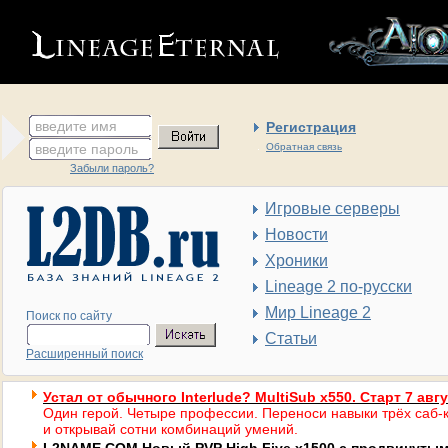
введите имя
Регистрация
введите пароль
Обратная связь
Забыли пароль?
Игровые серверы
Новости
Хроники
Lineage 2 по-русски
Мир Lineage 2
Поиск по сайту
Статьи
Расширенный поиск
Устал от обычного Interlude? MultiSub x550. Старт 7 авг
Один герой. Четыре профессии. Переноси навыки трёх саб-к
и открывай сотни комбинаций умений.