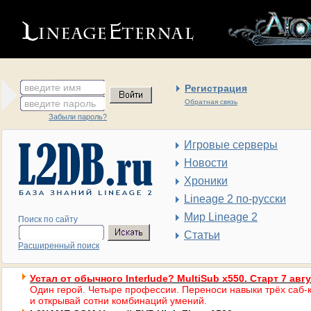
введите имя
Регистрация
введите пароль
Обратная связь
Забыли пароль?
Игровые серверы
Новости
Хроники
Lineage 2 по-русски
Мир Lineage 2
Поиск по сайту
Статьи
Расширенный поиск
Устал от обычного Interlude? MultiSub x550. Старт 7 авг
Один герой. Четыре профессии. Переноси навыки трёх саб-к
и открывай сотни комбинаций умений.