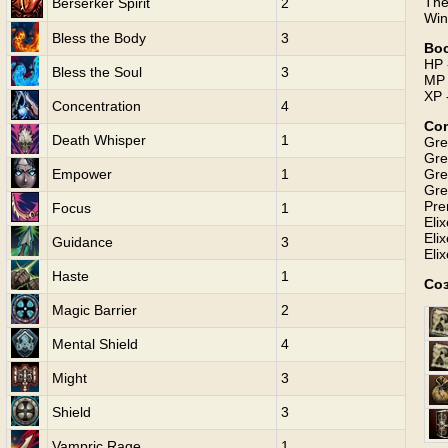
The
Berserker Spirit
2
Win
Bless the Body
3
Во
HP 
Bless the Soul
3
MP 
XP 
Concentration
4
Com
Death Whisper
1
Gre
Gre
Empower
1
Gre
Gre
Pre
Focus
1
Eli
Eli
Guidance
3
Eli
Haste
1
Со
Magic Barrier
2
Mental Shield
4
Might
3
Shield
3
Vampric Rage
1