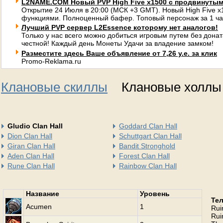
L2NAME.COM Новый PVP High Five x1500 с продвинуты
Открытие 24 Июля в 20:00 (МСК +3 GMT). Новый High Five 
функциями. Полноценный бафер. Топовый персонаж за 1 ча
Лучший PVP сервер L2Essence которому нет аналогов!
Только у нас всего можно добиться игровым путем без донат
честной! Каждый день Монеты Удачи за владение замком!
Разместите здесь Ваше объявление от 7,26 у.е. за клик
Promo-Reklama.ru
Клановые скиллы
Клановые холлы
Gludio Clan Hall
Goddard Clan Hall
Dion Clan Hall
Schuttgart Clan Hall
Giran Clan Hall
Bandit Stronghold
Aden Clan Hall
Forest Clan Hall
Rune Clan Hall
Rainbow Clan Hall
Название
Уровень
Те
Acumen
1
Rui
Rui