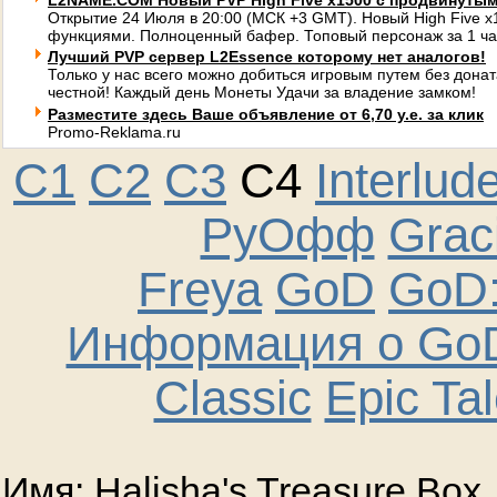
L2NAME.COM Новый PVP High Five x1500 с продвинуты
Открытие 24 Июля в 20:00 (МСК +3 GMT). Новый High Five 
функциями. Полноценный бафер. Топовый персонаж за 1 ча
Лучший PVP сервер L2Essence которому нет аналогов!
Только у нас всего можно добиться игровым путем без донат
честной! Каждый день Монеты Удачи за владение замком!
Разместите здесь Ваше объявление от 6,70 у.е. за клик
Promo-Reklama.ru
C1
C2
C3
C4
Interlud
РуОфф
Graci
Freya
GoD
GoD:
Информация о GoD
Classic
Epic Ta
Имя: Halisha's Treasure Box