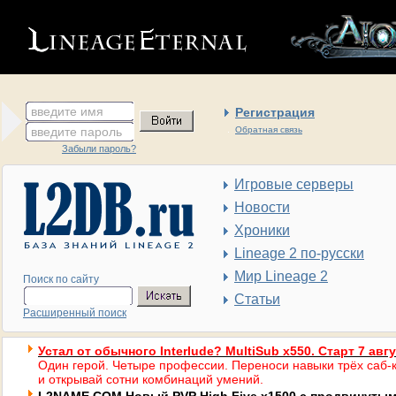
введите имя
Регистрация
введите пароль
Обратная связь
Забыли пароль?
Игровые серверы
Новости
Хроники
Lineage 2 по-русски
Мир Lineage 2
Поиск по сайту
Статьи
Расширенный поиск
Устал от обычного Interlude? MultiSub x550. Старт 7 авг
Один герой. Четыре профессии. Переноси навыки трёх саб-к
и открывай сотни комбинаций умений.