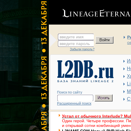
введите имя
Р
введите пароль
Об
Забыли пароль?
И
Н
Х
L
М
Поиск по сайту
С
Расширенный поиск
Устал от обычного Interlude? Mul
Один герой. Четыре профессии. Пе
и открывай сотни комбинаций умен