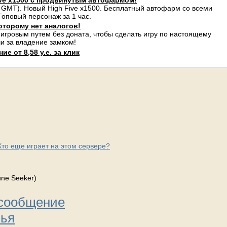
ve x1500 с продвинутым автофармом!
 GMT). Новый High Five x1500. Бесплатный автофарм со всеми
оповый персонаж за 1 час.
оторому нет аналогов!
 игровым путем без доната, чтобы сделать игру по настоящему
и за владение замком!
е от 8,58 у.е. за клик
Кто еще играет на этом сервере?
une Seeker)
 сообщение
зья