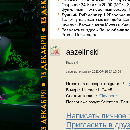
L2NAME.COM Новый PVP High Fi
Открытие 24 Июля в 20:00 (МСК +3
функциями. Полноценный бафер. Т
Лучший PVP сервер L2Essence к
Только у нас всего можно добиться
честной! Каждый день Монеты Удач
Разместите здесь Ваше объявлени
Promo-Reklama.ru
aazelinski
Карма 0
зарегистрирован 2011-07-16 14:13:08
Играет на сервере: onigra.net/
В мире: Lineage II C4 x5
Состоит в клане:
Claymore
Персонажа зовут: Selentina (Fort
Написать личное
Пригласить в дру