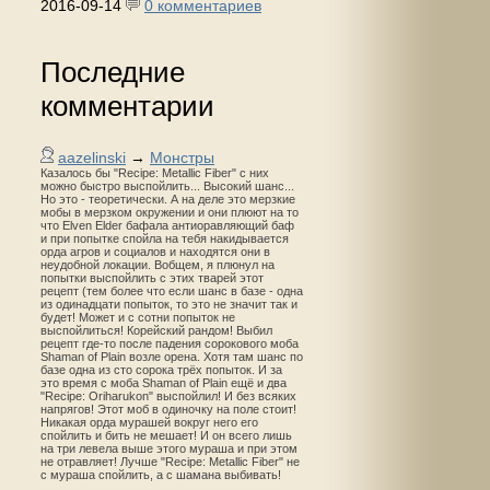
2016-09-14
0 комментариев
Последние
комментарии
aazelinski
→
Монстры
Казалось бы "Recipe: Metallic Fiber" с них
можно быстро выспойлить... Высокий шанс...
Но это - теоретически. А на деле это мерзкие
мобы в мерзком окружении и они плюют на то
что Elven Elder бафала антиоравляющий баф
и при попытке спойла на тебя накидывается
орда агров и социалов и находятся они в
неудобной локации. Вобщем, я плюнул на
попытки выспойлить с этих тварей этот
рецепт (тем более что если шанс в базе - одна
из одинадцати попыток, то это не значит так и
будет! Может и с сотни попыток не
выспойлиться! Корейский рандом! Выбил
рецепт где-то после падения сорокового моба
Shaman of Plain возле орена. Хотя там шанс по
базе одна из сто сорока трёх попыток. И за
это время с моба Shaman of Plain ещё и два
"Recipe: Oriharukon" выспойлил! И без всяких
напрягов! Этот моб в одиночку на поле стоит!
Никакая орда мурашей вокруг него его
спойлить и бить не мешает! И он всего лишь
на три левела выше этого мураша и при этом
не отравляет! Лучше "Recipe: Metallic Fiber" не
с мураша спойлить, а с шамана выбивать!