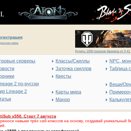
егистрация
ратная связь
Купить 1000 показов баннера от 0,41 
гровые серверы
Классы/Скиллы
NPC, мон
овости
Заточка скиллов
Таблица 
роники
Квесты
ineage 2 по-русски
Вещи/Ор
ир Lineage 2
Карты мира
Примеро
татьи
Манор
Калькуля
tiSub x550. Старт 7 августа
реноси навыки трёх саб-классов на основу, создавай уникальный б
ий.