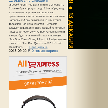
12 октября в Lineage II
Игровой ивент Red Libra III идет в Lineage II с
21 сентября и продлится до 12 октября, но до
этого момента успеет наградить вас
приятными впечатлениями и значительными
наградами! А самой главной из них станет
талисман Red Libra Talisman. Игрокам
следует общаться с Elder, каждый из которых
предлагает свои услуги. Elder Green поможет
вам разбудить дуальный класс с помощью
Your Dual Class Cloak, 1 Proof of Red (получите
в квестах Elder Blue Quests) и 667 R-Grade
Gemstones. ...
читать дальше
2016-09-22
0 комментариев