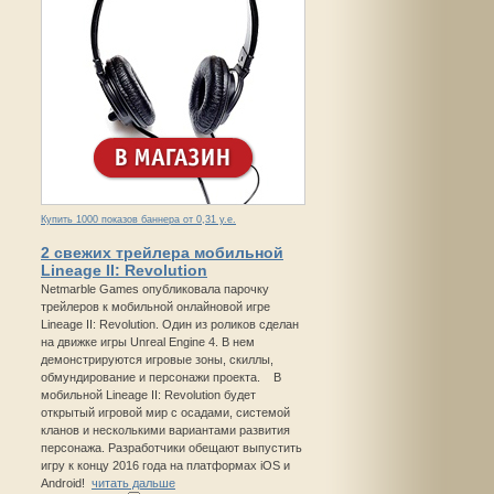
Купить 1000 показов баннера от 0,31 у.е.
2 свежих трейлера мобильной
Lineage II: Revolution
Netmarble Games опубликовала парочку
трейлеров к мобильной онлайновой игре
Lineage II: Revolution. Один из роликов сделан
на движке игры Unreal Engine 4. В нем
демонстрируются игровые зоны, скиллы,
обмундирование и персонажи проекта. В
мобильной Lineage II: Revolution будет
открытый игровой мир с осадами, системой
кланов и несколькими вариантами развития
персонажа. Разработчики обещают выпустить
игру к концу 2016 года на платформах iOS и
Android!
читать дальше