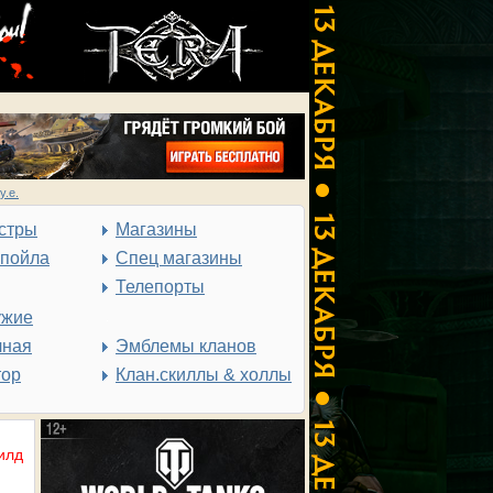
у.е.
стры
Магазины
спойла
Спец магазины
Телепорты
ужие
чная
Эмблемы кланов
тор
Клан.скиллы & холлы
илд