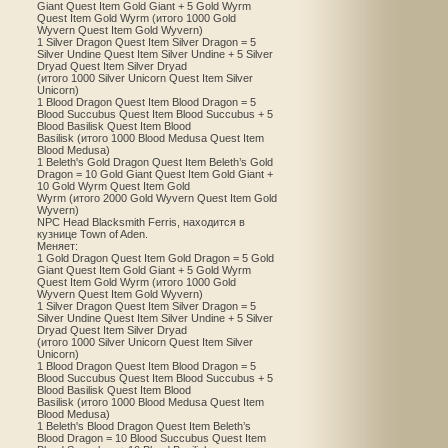
Giant Quest Item Gold Giant + 5 Gold Wyrm
Quest Item Gold Wyrm (итого 1000 Gold
Wyvern Quest Item Gold Wyvern)
1 Silver Dragon Quest Item Silver Dragon = 5
Silver Undine Quest Item Silver Undine + 5 Silver
Dryad Quest Item Silver Dryad
(итого 1000 Silver Unicorn Quest Item Silver
Unicorn)
1 Blood Dragon Quest Item Blood Dragon = 5
Blood Succubus Quest Item Blood Succubus + 5
Blood Basilisk Quest Item Blood
Basilisk (итого 1000 Blood Medusa Quest Item
Blood Medusa)
1 Beleth's Gold Dragon Quest Item Beleth’s Gold
Dragon = 10 Gold Giant Quest Item Gold Giant +
10 Gold Wyrm Quest Item Gold
Wyrm (итого 2000 Gold Wyvern Quest Item Gold
Wyvern)
NPC Head Blacksmith Ferris, находится в
кузнице Town of Aden.
Меняет:
1 Gold Dragon Quest Item Gold Dragon = 5 Gold
Giant Quest Item Gold Giant + 5 Gold Wyrm
Quest Item Gold Wyrm (итого 1000 Gold
Wyvern Quest Item Gold Wyvern)
1 Silver Dragon Quest Item Silver Dragon = 5
Silver Undine Quest Item Silver Undine + 5 Silver
Dryad Quest Item Silver Dryad
(итого 1000 Silver Unicorn Quest Item Silver
Unicorn)
1 Blood Dragon Quest Item Blood Dragon = 5
Blood Succubus Quest Item Blood Succubus + 5
Blood Basilisk Quest Item Blood
Basilisk (итого 1000 Blood Medusa Quest Item
Blood Medusa)
1 Beleth's Blood Dragon Quest Item Beleth’s
Blood Dragon = 10 Blood Succubus Quest Item