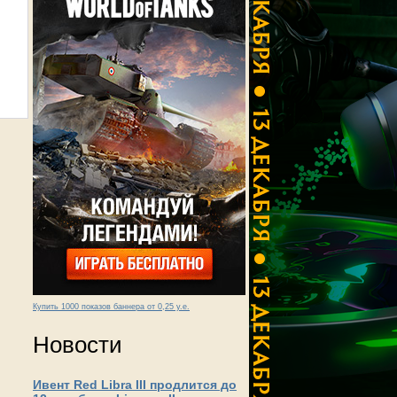
Купить 1000 показов баннера от 0,25 у.е.
Новости
Ивент Red Libra III продлится до