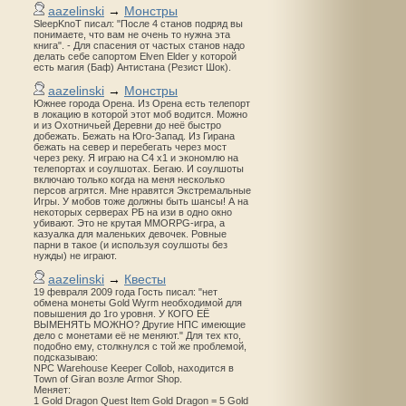
aazelinski
→
Монстры
SleepKnoT писал: "После 4 станов подряд вы
понимаете, что вам не очень то нужна эта
книга". - Для спасения от частых станов надо
делать себе сапортом Elven Elder у которой
есть магия (Баф) Антистана (Резист Шок).
aazelinski
→
Монстры
Южнее города Орена. Из Орена есть телепорт
в локацию в которой этот моб водится. Можно
и из Охотничьей Деревни до неё быстро
добежать. Бежать на Юго-Запад. Из Гирана
бежать на север и перебегать через мост
через реку. Я играю на С4 х1 и экономлю на
телепортах и соулшотах. Бегаю. И соулшоты
включаю только когда на меня несколько
персов агрятся. Мне нравятся Экстремальные
Игры. У мобов тоже должны быть шансы! А на
некоторых серверах РБ на изи в одно окно
убивают. Это не крутая MMORPG-игра, а
казуалка для маленьких девочек. Ровные
парни в такое (и используя соулшоты без
нужды) не играют.
aazelinski
→
Квесты
19 февраля 2009 года Гость писал: "нет
обмена монеты Gold Wyrm необходимой для
повышения до 1го уровня. У КОГО ЕЁ
ВЫМЕНЯТЬ МОЖНО? Другие НПС имеющие
дело с монетами её не меняют." Для тех кто,
подобно ему, столкнулся с той же проблемой,
подсказываю:
NPC Warehouse Keeper Collob, находится в
Town of Giran возле Armor Shop.
Меняет:
1 Gold Dragon Quest Item Gold Dragon = 5 Gold