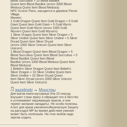
Blood Succubus + 10 Blood Basilisk
Quest Item Blood Basilisk (итого 2000 Blood
Medusa Quest Item Blood Medusa)
NPC Grocer Pano, находится в деревне Floran
Village.
Меняет:
1 Gold Dragon Quest Item Gold Dragon = 5 Gold
Giant Quest Item Gold Giant + 5 Gold Wyrm
Quest Item Gold Wyrm (итого 1000 Gold
Wyvern Quest Item Gold Wyvern)
1 Silver Dragon Quest Item Silver Dragon = 5
Silver Undine Quest Item Silver Undine + 5 Silver
Dryad Quest Item Silver Dryad
(итого 1000 Silver Unicorn Quest Item Silver
Unicorn)
1 Blood Dragon Quest Item Blood Dragon = 5
Blood Succubus Quest Item Blood Succubus + 5
Blood Basilisk Quest Item Blood
Basilisk (итого 1000 Blood Medusa Quest Item
Blood Medusa)
1 Beleth's Silver Dragon Quest Item Beleth’s
Silver Dragon = 10 Silver Undine Quest Item
Silver Undine + 10 Silver Dryad Quest
Item Silver Dryad (итого 2000 Silver Unicorn
Quest Item Silver Unicorn)
aazelinski
→
Монстры
Для магов книги мусорные (На 10 секунд
внушает страх врагу и обращает его в бегство
и успокаивает окружающих врагов, и они
теряют желание нападать). Не особо полезны.
А вот для орков увеличитьФизическую Защиту
на расходуя MP во время действия умения -
может быть полезным. На этих мобов надо
зергом ходить.