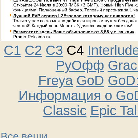
L2NAME.COM Новый PVP High Five x1500 с продвинуты
Открытие 24 Июля в 20:00 (МСК +3 GMT). Новый High Five 
функциями. Полноценный бафер. Топовый персонаж за 1 ча
Лучший PVP сервер L2Essence которому нет аналогов!
Только у нас всего можно добиться игровым путем без донат
честной! Каждый день Монеты Удачи за владение замком!
Разместите здесь Ваше объявление от 8,58 у.е. за клик
Promo-Reklama.ru
C1
C2
C3
C4
Interlud
РуОфф
Graci
Freya
GoD
GoD:
Информация о GoD
Classic
Epic Ta
Все вещи