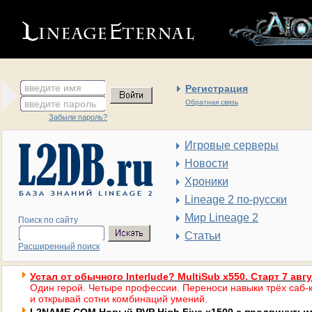
введите имя
Регистрация
введите пароль
Обратная связь
Забыли пароль?
Игровые серверы
Новости
Хроники
Lineage 2 по-русски
Мир Lineage 2
Поиск по сайту
Статьи
Расширенный поиск
Устал от обычного Interlude? MultiSub x550. Старт 7 авг
Один герой. Четыре профессии. Переноси навыки трёх саб-к
и открывай сотни комбинаций умений.