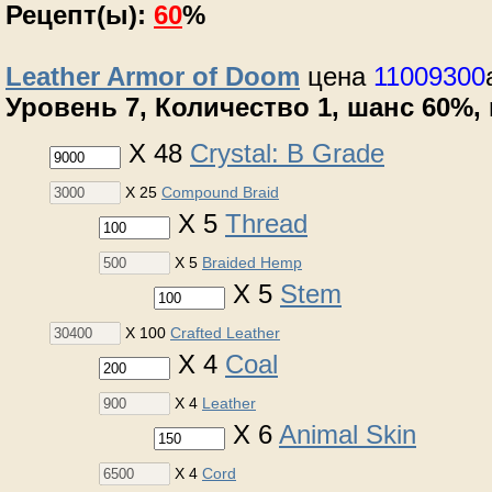
Рецепт(ы):
60
%
Leather Armor of Doom
цена
11009300
Уровень 7, Количество 1, шанс 60%, m
X 48
Crystal: B Grade
X 25
Compound Braid
X 5
Thread
X 5
Braided Hemp
X 5
Stem
X 100
Crafted Leather
X 4
Coal
X 4
Leather
X 6
Animal Skin
X 4
Cord