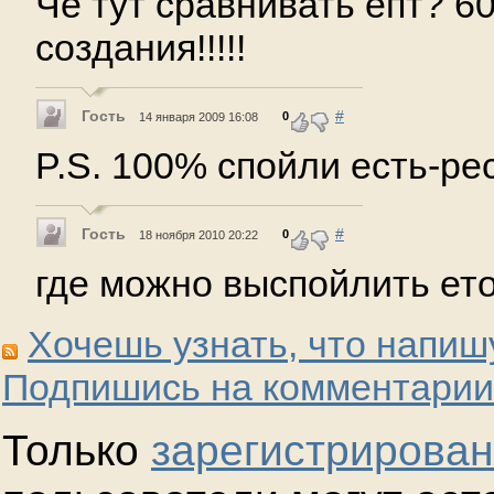
Чё тут сравнивать ёпт? 6
создания!!!!!
Гость
#
0
14 января 2009 16:08
P.S. 100% спойли есть-ре
Гость
#
0
18 ноября 2010 20:22
где можно выспойлить ето
Хочешь узнать, что напиш
Подпишись на комментарии
Только
зарегистрирова