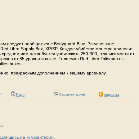
вам следует пообщаться с Bodyguard Blue. За успешное
 Red Libra Supply Box, XP/SP. Каждое убийство монстра приносит
В среднем вам потребуется уничтожить 250-300, в зависимости от
гроков от 85 уровня и выше. Талисман Red Libra Talisman вы
lies boxes.
ненно, прекрасным дополнением к вашему арсеналу.
22
0 комментариев
Troya
подписка
в.
Подпишись на комментарии.