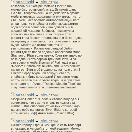
aazelinski
→
Монстры
Казалось бы "Recipe: Metallic Fiber" с них
можно быстро выспойлить... Высокий шанс...
Но это - теоретически. А на деле это мерзкие
мобы в мерзком окружении и они плюют на то
что Elven Elder бафала антиоравляющий баф
и при попытке спойла на тебя накидывается
орда агров и социалов и находятся они в
неудобной локации. Вобщем, я плюнул на
попытки выспойлить с этих тварей этот
рецепт (тем более что если шанс в базе - одна
из одинадцати попыток, то это не значит так и
будет! Может и с сотни попыток не
выспойлиться! Корейский рандом! Выбил
рецепт где-то после падения сорокового моба
Shaman of Plain возле орена. Хотя там шанс по
базе одна из сто сорока трёх попыток. И за
это время с моба Shaman of Plain ещё и два
"Recipe: Oriharukon" выспойлил! И без всяких
напрягов! Этот моб в одиночку на поле стоит!
Никакая орда мурашей вокруг него его
спойлить и бить не мешает! И он всего лишь
на три левела выше этого мураша и при этом
не отравляет! Лучше "Recipe: Metallic Fiber" не
с мураша спойлить, а с шамана выбивать!
aazelinski
→
Монстры
SleepKnoT писал: "После 4 станов подряд вы
понимаете, что вам не очень то нужна эта
книга". - Для спасения от частых станов надо
делать себе сапортом Elven Elder у которой
есть магия (Баф) Антистана (Резист Шок).
aazelinski
→
Монстры
Южнее города Орена. Из Орена есть телепорт
в локацию в которой этот моб водится. Можно