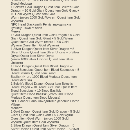
Basilisk (итого 1000 Blood Medusa Quest Item
Blood Medusa)
1 Beleth's Gold Dragon Quest Item Beleth’s Gold
Dragon = 10 Gold Giant Quest Item Gold Giant +
10 Gold Wyrm Quest Item Gold
Wyrm (итого 2000 Gold Wyvern Quest Item Gold
Wyvern)
NPC Head Blacksmith Ferris, находится в
кузнице Town of Aden.
Меняет:
1 Gold Dragon Quest Item Gold Dragon = 5 Gold
Giant Quest Item Gold Giant + 5 Gold Wyrm
Quest Item Gold Wyrm (итого 1000 Gold
Wyvern Quest Item Gold Wyvern)
1 Silver Dragon Quest Item Silver Dragon = 5
Silver Undine Quest Item Silver Undine + 5 Silver
Dryad Quest Item Silver Dryad
(итого 1000 Silver Unicorn Quest Item Silver
Unicorn)
1 Blood Dragon Quest Item Blood Dragon = 5
Blood Succubus Quest Item Blood Succubus + 5
Blood Basilisk Quest Item Blood
Basilisk (итого 1000 Blood Medusa Quest Item
Blood Medusa)
1 Beleth's Blood Dragon Quest Item Beleth’s
Blood Dragon = 10 Blood Succubus Quest Item
Blood Succubus + 10 Blood Basilisk
Quest Item Blood Basilisk (итого 2000 Blood
Medusa Quest Item Blood Medusa)
NPC Grocer Pano, находится в деревне Floran
Village.
Меняет:
1 Gold Dragon Quest Item Gold Dragon = 5 Gold
Giant Quest Item Gold Giant + 5 Gold Wyrm
Quest Item Gold Wyrm (итого 1000 Gold
Wyvern Quest Item Gold Wyvern)
1 Silver Dragon Quest Item Silver Dragon = 5
Silver Undine Quest Item Silver Undine + 5 Silver