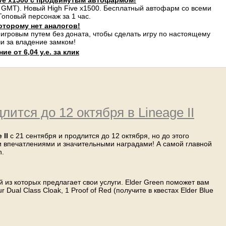
ve x1500 с продвинутым автофармом!
 GMT). Новый High Five x1500. Бесплатный автофарм со всеми
оповый персонаж за 1 час.
оторому нет аналогов!
 игровым путем без доната, чтобы сделать игру по настоящему
и за владение замком!
е от 6,04 у.е. за клик
длится до 12 октября в Lineage II
 II
с 21 сентября и продлится до 12 октября, но до этого
и впечатлениями и значительными наградами! А самой главной
n.
й из которых предлагает свои услуги. Elder Green поможет вам
Dual Class Cloak, 1 Proof of Red (получите в квестах Elder Blue