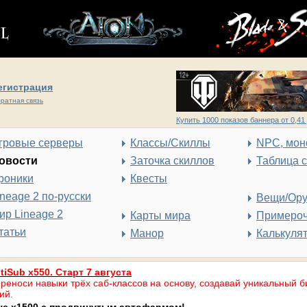
егистрация
ратная связь
Купить 1000 показов баннера от 0,41 
гровые серверы
Классы/Скиллы
NPC, мон
овости
Заточка скиллов
Таблица 
роники
Квесты
ineage 2 по-русски
Вещи/Ор
ир Lineage 2
Карты мира
Примеро
татьи
Манор
Калькуля
tiSub x550. Старт 7 августа
реноси навыки трёх саб-классов на основу, создавай уникальный б
ий.