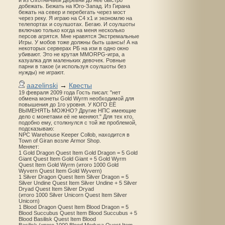
и из Охотничьей Деревни до неё быстро
добежать. Бежать на Юго-Запад. Из Гирана
бежать на север и перебегать через мост
через реку. Я играю на С4 х1 и экономлю на
телепортах и соулшотах. Бегаю. И соулшоты
включаю только когда на меня несколько
персов агрятся. Мне нравятся Экстремальные
Игры. У мобов тоже должны быть шансы! А на
некоторых серверах РБ на изи в одно окно
убивают. Это не крутая MMORPG-игра, а
казуалка для маленьких девочек. Ровные
парни в такое (и используя соулшоты без
нужды) не играют.
aazelinski
→
Квесты
19 февраля 2009 года Гость писал: "нет
обмена монеты Gold Wyrm необходимой для
повышения до 1го уровня. У КОГО ЕЁ
ВЫМЕНЯТЬ МОЖНО? Другие НПС имеющие
дело с монетами её не меняют." Для тех кто,
подобно ему, столкнулся с той же проблемой,
подсказываю:
NPC Warehouse Keeper Collob, находится в
Town of Giran возле Armor Shop.
Меняет:
1 Gold Dragon Quest Item Gold Dragon = 5 Gold
Giant Quest Item Gold Giant + 5 Gold Wyrm
Quest Item Gold Wyrm (итого 1000 Gold
Wyvern Quest Item Gold Wyvern)
1 Silver Dragon Quest Item Silver Dragon = 5
Silver Undine Quest Item Silver Undine + 5 Silver
Dryad Quest Item Silver Dryad
(итого 1000 Silver Unicorn Quest Item Silver
Unicorn)
1 Blood Dragon Quest Item Blood Dragon = 5
Blood Succubus Quest Item Blood Succubus + 5
Blood Basilisk Quest Item Blood