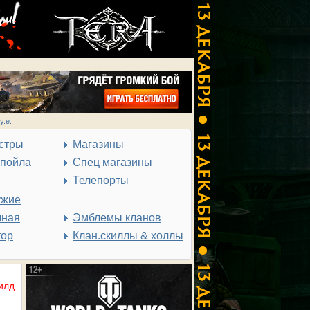
у.е.
стры
Магазины
спойла
Спец магазины
Телепорты
ужие
чная
Эмблемы кланов
тор
Клан.скиллы & холлы
илд