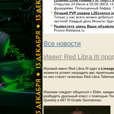
L2NAME.COM Новый PVP High Fi
Открытие 24 Июля в 20:00 (МСК +3
функциями. Полноценный бафер. Т
Лучший PVP сервер L2Essence к
Только у нас всего можно добиться
честной! Каждый день Монеты Удач
Разместите здесь Ваше объявлени
Promo-Reklama.ru
Все новости
Ивент Red Libra III про
Игровой ивент Red Libra III идет в
Lineage
момента успеет наградить вас приятным
из них станет талисман Red Libra Talisma
Игрокам следует общаться с Elder, кажды
разбудить дуальный класс с помощью Your 
Quests) и 667 R-Grade Gemstones.