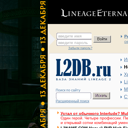
введите имя
Р
введите пароль
Об
Забыли пароль?
И
Н
Х
L
М
Поиск по сайту
С
Расширенный поиск
Устал от обычного Interlude? Mul
Один герой. Четыре профессии. Пе
и открывай сотни комбинаций умен