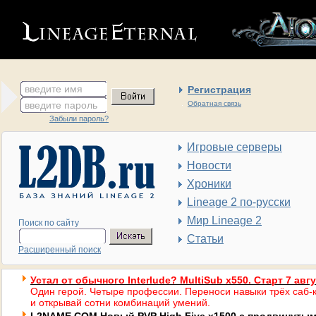
введите имя
Регистрация
введите пароль
Обратная связь
Забыли пароль?
Игровые серверы
Новости
Хроники
Lineage 2 по-русски
Мир Lineage 2
Поиск по сайту
Статьи
Расширенный поиск
Устал от обычного Interlude? MultiSub x550. Старт 7 авг
Один герой. Четыре профессии. Переноси навыки трёх саб-к
и открывай сотни комбинаций умений.