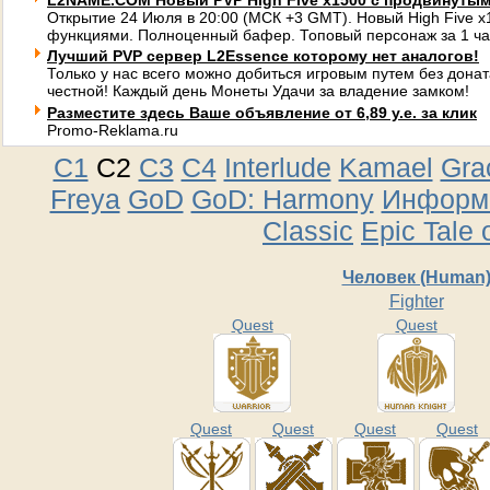
L2NAME.COM Новый PVP High Five x1500 с продвинуты
Открытие 24 Июля в 20:00 (МСК +3 GMT). Новый High Five 
функциями. Полноценный бафер. Топовый персонаж за 1 ча
Лучший PVP сервер L2Essence которому нет аналогов!
Только у нас всего можно добиться игровым путем без донат
честной! Каждый день Монеты Удачи за владение замком!
Разместите здесь Ваше объявление от 6,89 у.е. за клик
Promo-Reklama.ru
C1
C2
C3
C4
Interlude
Kamael
Gra
Freya
GoD
GoD: Harmony
Информа
Classic
Epic Tale 
Человек (Human
Fighter
Quest
Quest
Quest
Quest
Quest
Quest