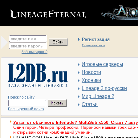
введите имя
Регистрация
введите пароль
Обратная связь
Забыли пароль?
Игровые серверы
Новости
Хроники
Lineage 2 по-русски
Мир Lineage 2
Поиск по сайту
Статьи
Расширенный поиск
Устал от обычного Interlude? MultiSub x550. Старт 7 авг
Один герой. Четыре профессии. Переноси навыки трёх саб-к
и открывай сотни комбинаций умений.