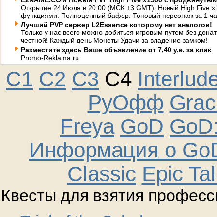
L2NAME.COM Новый PVP High Five x1500 с продвинуты
Открытие 24 Июля в 20:00 (МСК +3 GMT). Новый High Five 
функциями. Полноценный бафер. Топовый персонаж за 1 ча
Лучший PVP сервер L2Essence которому нет аналогов!
Только у нас всего можно добиться игровым путем без донат
честной! Каждый день Монеты Удачи за владение замком!
Разместите здесь Ваше объявление от 7,40 у.е. за клик
Promo-Reklama.ru
C1
C2
C3
C4
Interlud
РуОфф
Graci
Freya
GoD
GoD:
Информация о GoD
Classic
Epic Ta
Квесты для взятия професс