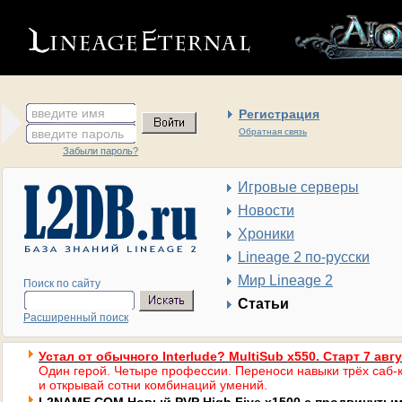
введите имя
Регистрация
введите пароль
Обратная связь
Забыли пароль?
Игровые серверы
Новости
Хроники
Lineage 2 по-русски
Мир Lineage 2
Поиск по сайту
Статьи
Расширенный поиск
Устал от обычного Interlude? MultiSub x550. Старт 7 авг
Один герой. Четыре профессии. Переноси навыки трёх саб-к
и открывай сотни комбинаций умений.