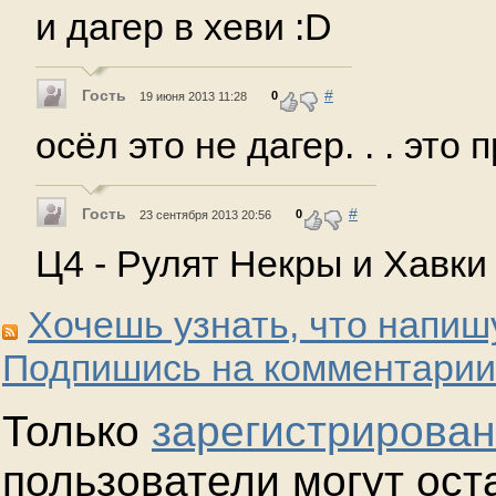
и дагер в хеви :D
Гость
#
0
19 июня 2013 11:28
осёл это не дагер. . . это
Гость
#
0
23 сентября 2013 20:56
Ц4 - Рулят Некры и Хавки 
Хочешь узнать, что напиш
Подпишись на комментарии
Только
зарегистрирова
пользователи могут ост