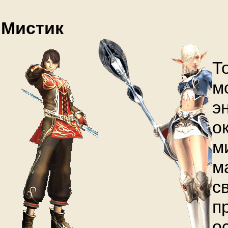
Мистик
Т
м
э
о
м
м
с
п
о