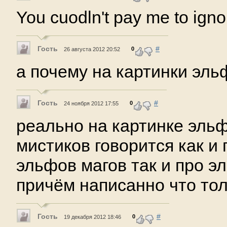
You cuodln't pay me to igno
Гость
#
0
26 августа 2012 20:52
а почему на картинки эль
Гость
#
0
24 ноября 2012 17:55
реально на картинке эльф
мистиков говорится как и
эльфов магов так и про э
причём написанно что тол
Гость
#
0
19 декабря 2012 18:46