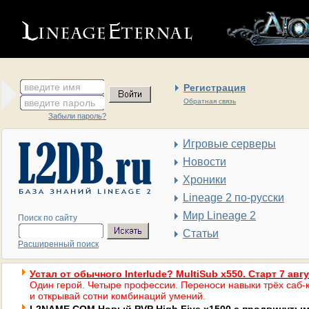
введите имя
Регистрация
введите пароль
Обратная связь
Забыли пароль?
Игровые серверы
Новости
Хроники
Lineage 2 по-русски
Мир Lineage 2
Поиск по сайту
Статьи
Расширенный поиск
Устал от обычного Interlude? MultiSub x550. Старт 7 авг
Один герой. Четыре профессии. Переноси навыки трёх саб-к
и открывай сотни комбинаций умений.