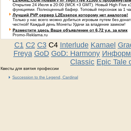
L2NAME.COM Новый PVP High Five x1500 с продвинуты
Открытие 24 Июля в 20:00 (МСК +3 GMT). Новый High Five 
функциями. Полноценный бафер. Топовый персонаж за 1 ча
Лучший PVP сервер L2Essence которому нет аналогов!
Только у нас всего можно добиться игровым путем без донат
честной! Каждый день Монеты Удачи за владение замком!
Разместите здесь Ваше объявление от 6,72 у.е. за клик
Promo-Reklama.ru
C1
C2
C3
C4
Interlude
Kamael
Gra
Freya
GoD
GoD: Harmony
Информа
Classic
Epic Tale 
Квесты для взятия профессии
Succession to the Legend, Cardinal