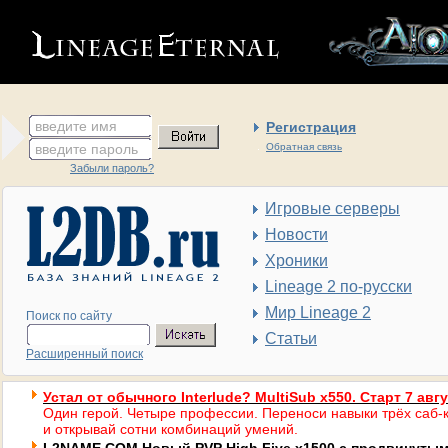
введите имя
Регистрация
введите пароль
Обратная связь
Забыли пароль?
Игровые серверы
Новости
Хроники
Lineage 2 по-русски
Мир Lineage 2
Поиск по сайту
Статьи
Расширенный поиск
Устал от обычного Interlude? MultiSub x550. Старт 7 авг
Один герой. Четыре профессии. Переноси навыки трёх саб-к
и открывай сотни комбинаций умений.