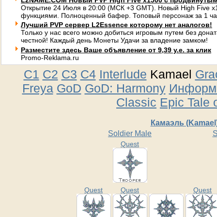
L2NAME.COM Новый PVP High Five x1500 с продвинуты
Открытие 24 Июля в 20:00 (МСК +3 GMT). Новый High Five 
функциями. Полноценный бафер. Топовый персонаж за 1 ча
Лучший PVP сервер L2Essence которому нет аналогов!
Только у нас всего можно добиться игровым путем без донат
честной! Каждый день Монеты Удачи за владение замком!
Разместите здесь Ваше объявление от 9,39 у.е. за клик
Promo-Reklama.ru
C1
C2
C3
C4
Interlude
Kamael
Gra
Freya
GoD
GoD: Harmony
Информа
Classic
Epic Tale 
Камаэль (Kamael
Soldier Male
S
Quest
Quest
Quest
Quest