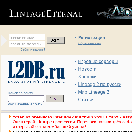
введите имя
Регистрация
введите пароль
Обратная связь
Забыли пароль?
Игровые серверы
Новости
Хроники
Lineage 2 по-русски
Мир Lineage 2
Поиск по сайту
Статьи
Расширенный поиск
Устал от обычного Interlude? MultiSub x550. Старт 7 авг
Один герой. Четыре профессии. Переноси навыки трёх саб-к
и открывай сотни комбинаций умений.