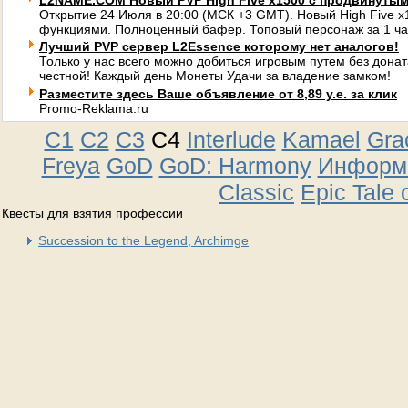
L2NAME.COM Новый PVP High Five x1500 с продвинуты
Открытие 24 Июля в 20:00 (МСК +3 GMT). Новый High Five 
функциями. Полноценный бафер. Топовый персонаж за 1 ча
Лучший PVP сервер L2Essence которому нет аналогов!
Только у нас всего можно добиться игровым путем без донат
честной! Каждый день Монеты Удачи за владение замком!
Разместите здесь Ваше объявление от 8,89 у.е. за клик
Promo-Reklama.ru
C1
C2
C3
C4
Interlude
Kamael
Gra
Freya
GoD
GoD: Harmony
Информа
Classic
Epic Tale 
Квесты для взятия профессии
Succession to the Legend, Archimge