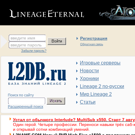
введите имя
Регистрация
введите пароль
Обратная связь
Забыли пароль?
Игровые серверы
Новости
Хроники
Lineage 2 по-русски
Мир Lineage 2
Поиск по сайту
Статьи
Расширенный поиск
Устал от обычного Interlude? MultiSub x550. Старт 7 авг
Один герой. Четыре профессии. Переноси навыки трёх саб-к
и открывай сотни комбинаций умений.