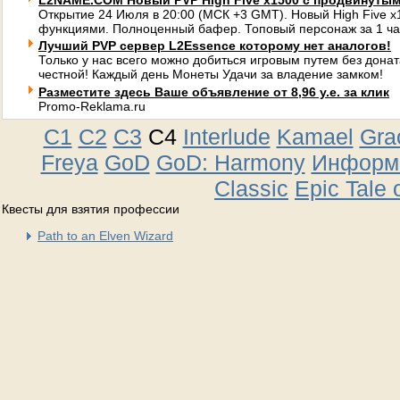
L2NAME.COM Новый PVP High Five x1500 с продвинуты
Открытие 24 Июля в 20:00 (МСК +3 GMT). Новый High Five 
функциями. Полноценный бафер. Топовый персонаж за 1 ча
Лучший PVP сервер L2Essence которому нет аналогов!
Только у нас всего можно добиться игровым путем без донат
честной! Каждый день Монеты Удачи за владение замком!
Разместите здесь Ваше объявление от 8,96 у.е. за клик
Promo-Reklama.ru
C1
C2
C3
C4
Interlude
Kamael
Gra
Freya
GoD
GoD: Harmony
Информа
Classic
Epic Tale 
Квесты для взятия профессии
Path to an Elven Wizard