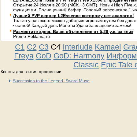
L2NAME.COM Новый PVP High Five x1500 с продвинуты
Открытие 24 Июля в 20:00 (МСК +3 GMT). Новый High Five 
функциями. Полноценный бафер. Топовый персонаж за 1 ча
Лучший PVP сервер L2Essence которому нет аналогов!
Только у нас всего можно добиться игровым путем без донат
честной! Каждый день Монеты Удачи за владение замком!
Разместите здесь Ваше объявление от 5,26 у.е. за клик
Promo-Reklama.ru
C1
C2
C3
C4
Interlude
Kamael
Gra
Freya
GoD
GoD: Harmony
Информа
Classic
Epic Tale 
Квесты для взятия профессии
Succession to the Legend, Sword Muse