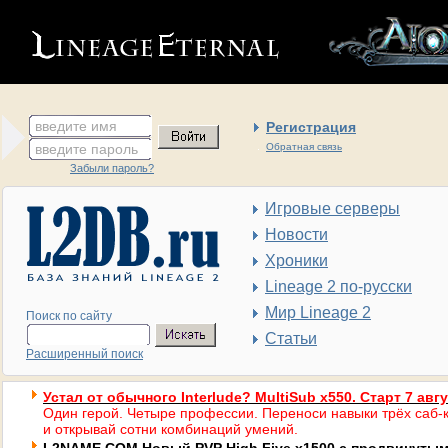
введите имя
Регистрация
введите пароль
Обратная связь
Забыли пароль?
Игровые серверы
Новости
Хроники
Lineage 2 по-русски
Мир Lineage 2
Поиск по сайту
Статьи
Расширенный поиск
Устал от обычного Interlude? MultiSub x550. Старт 7 авг
Один герой. Четыре профессии. Переноси навыки трёх саб-к
и открывай сотни комбинаций умений.