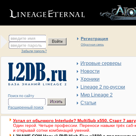
введите имя
Регистрация
введите пароль
Обратная связь
Забыли пароль?
Игровые серверы
Новости
Хроники
Lineage 2 по-русски
Мир Lineage 2
Поиск по сайту
Статьи
Расширенный поиск
Устал от обычного Interlude? MultiSub x550. Старт 7 авг
Один герой. Четыре профессии. Переноси навыки трёх саб-к
и открывай сотни комбинаций умений.