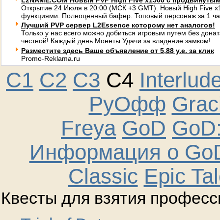
L2NAME.COM Новый PVP High Five x1500 с продвинуты
Открытие 24 Июля в 20:00 (МСК +3 GMT). Новый High Five 
функциями. Полноценный бафер. Топовый персонаж за 1 ча
Лучший PVP сервер L2Essence которому нет аналогов!
Только у нас всего можно добиться игровым путем без донат
честной! Каждый день Монеты Удачи за владение замком!
Разместите здесь Ваше объявление от 5,88 у.е. за клик
Promo-Reklama.ru
C1
C2
C3
C4
Interlud
РуОфф
Graci
Freya
GoD
GoD:
Информация о GoD
Classic
Epic Ta
Квесты для взятия професс