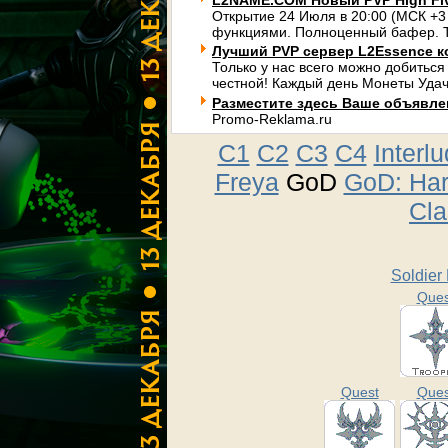
L2NAME.COM Новый PVP High Fi
Открытие 24 Июля в 20:00 (МСК +3
функциями. Полноценный бафер. Т
Лучший PVP сервер L2Essence к
Только у нас всего можно добиться
честной! Каждый день Монеты Удач
Разместите здесь Ваше объявлени
Promo-Reklama.ru
C1
C2
C3
C4
Interl
Freya
GoD
GoD: Ha
Cla
Soldier
Ques
Quest
Ques