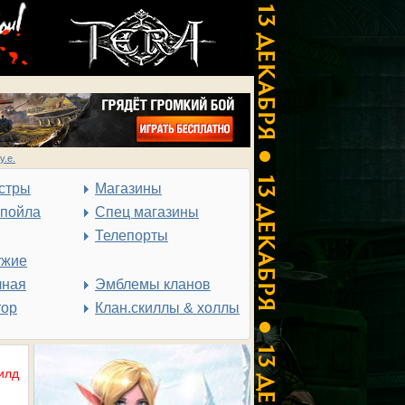
у.е.
стры
Магазины
спойла
Спец магазины
Телепорты
ужие
чная
Эмблемы кланов
тор
Клан.скиллы & холлы
илд