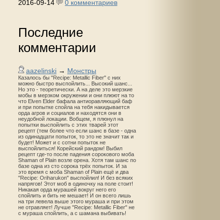
2016-09-14
0 комментариев
Последние
комментарии
aazelinski
→
Монстры
Казалось бы "Recipe: Metallic Fiber" с них
можно быстро выспойлить... Высокий шанс...
Но это - теоретически. А на деле это мерзкие
мобы в мерзком окружении и они плюют на то
что Elven Elder бафала антиоравляющий баф
и при попытке спойла на тебя накидывается
орда агров и социалов и находятся они в
неудобной локации. Вобщем, я плюнул на
попытки выспойлить с этих тварей этот
рецепт (тем более что если шанс в базе - одна
из одинадцати попыток, то это не значит так и
будет! Может и с сотни попыток не
выспойлиться! Корейский рандом! Выбил
рецепт где-то после падения сорокового моба
Shaman of Plain возле орена. Хотя там шанс по
базе одна из сто сорока трёх попыток. И за
это время с моба Shaman of Plain ещё и два
"Recipe: Oriharukon" выспойлил! И без всяких
напрягов! Этот моб в одиночку на поле стоит!
Никакая орда мурашей вокруг него его
спойлить и бить не мешает! И он всего лишь
на три левела выше этого мураша и при этом
не отравляет! Лучше "Recipe: Metallic Fiber" не
с мураша спойлить, а с шамана выбивать!