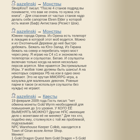
aazelinski
→
Монстры
SleepKnoT писал: "После 4 станов подряд вы
понимаете, что вам не очень то нужна эта
книга". - Для спасения от частых станов надо
делать себе сапортом Elven Elder у которой
есть магия (Баф) Антистана (Резист Шок).
aazelinski
→
Монстры
Южнее города Орена. Из Орена есть телепорт
в локацию в которой этот моб водится. Можно
и из Охотничьей Деревни до неё быстро
добежать. Бежать на Юго-Запад. Из Гирана
бежать на север и перебегать через мост
через реку. Я играю на С4 х1 и экономлю на
телепортах и соулшотах. Бегаю. И соулшоты
включаю только когда на меня несколько
персов агрятся. Мне нравятся Экстремальные
Игры. У мобов тоже должны быть шансы! А на
некоторых серверах РБ на изи в одно окно
убивают. Это не крутая MMORPG-игра, а
казуалка для маленьких девочек. Ровные
парни в такое (и используя соулшоты без
нужды) не играют.
aazelinski
→
Квесты
19 февраля 2009 года Гость писал: "нет
обмена монеты Gold Wyrm необходимой для
повышения до 1го уровня. У КОГО ЕЁ
ВЫМЕНЯТЬ МОЖНО? Другие НПС имеющие
дело с монетами её не меняют." Для тех кто,
подобно ему, столкнулся с той же проблемой,
подсказываю:
NPC Warehouse Keeper Collob, находится в
Town of Giran возле Armor Shop.
Меняет:
1 Gold Dragon Quest Item Gold Dragon = 5 Gold