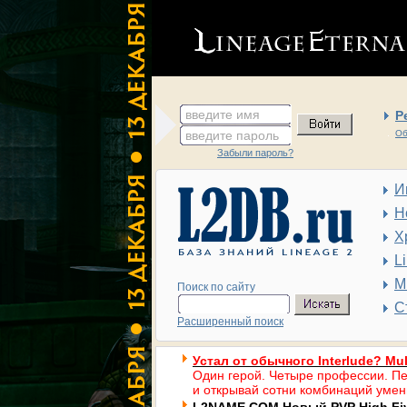
введите имя
Р
введите пароль
Об
Забыли пароль?
И
Н
Х
L
М
Поиск по сайту
С
Расширенный поиск
Устал от обычного Interlude? Mul
Один герой. Четыре профессии. Пе
и открывай сотни комбинаций умен