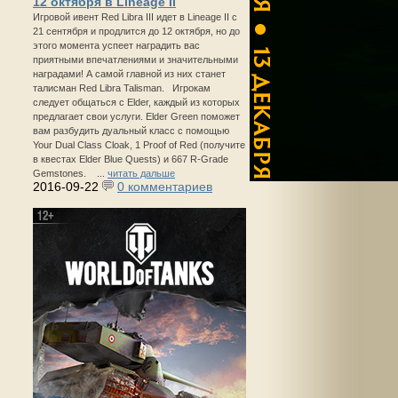
12 октября в Lineage II
Игровой ивент Red Libra III идет в Lineage II с
21 сентября и продлится до 12 октября, но до
этого момента успеет наградить вас
приятными впечатлениями и значительными
наградами! А самой главной из них станет
талисман Red Libra Talisman. Игрокам
следует общаться с Elder, каждый из которых
предлагает свои услуги. Elder Green поможет
вам разбудить дуальный класс с помощью
Your Dual Class Cloak, 1 Proof of Red (получите
в квестах Elder Blue Quests) и 667 R-Grade
Gemstones. ...
читать дальше
2016-09-22
0 комментариев