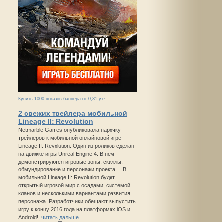
Купить 1000 показов баннера от 0,31 у.е.
2 свежих трейлера мобильной
Lineage II: Revolution
Netmarble Games опубликовала парочку
трейлеров к мобильной онлайновой игре
Lineage II: Revolution. Один из роликов сделан
на движке игры Unreal Engine 4. В нем
демонстрируются игровые зоны, скиллы,
обмундирование и персонажи проекта. В
мобильной Lineage II: Revolution будет
открытый игровой мир с осадами, системой
кланов и несколькими вариантами развития
персонажа. Разработчики обещают выпустить
игру к концу 2016 года на платформах iOS и
Android!
читать дальше