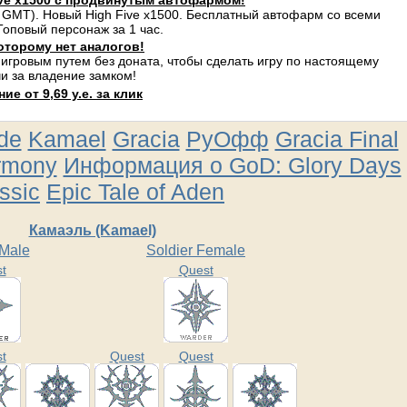
ve x1500 с продвинутым автофармом!
 GMT). Новый High Five x1500. Бесплатный автофарм со всеми
оповый персонаж за 1 час.
оторому нет аналогов!
 игровым путем без доната, чтобы сделать игру по настоящему
и за владение замком!
е от 9,69 у.е. за клик
ude
Kamael
Gracia
РуОфф
Gracia Final
rmony
Информация о GoD: Glory Days
ssic
Epic Tale of Aden
Камаэль (Kamael)
 Male
Soldier Female
t
Quest
t
Quest
Quest