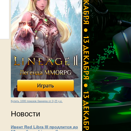
Купить 1000 показов баннера от 0,25 у.е.
Новости
Ивент Red Libra III продлится до