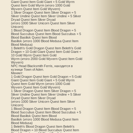
Giant Quest Item Gold Giant + 5 Gold Wyrm
Quest Item Gold Wyrm (итого 1000 Gold
Wyvern Quest Item Gold Wyvern)
1 Silver Dragon Quest Item Silver Dragon = 5
Silver Undine Quest Item Silver Undine + 5 Silver
Dryad Quest Item Silver Dryad
(итого 1000 Silver Unicorn Quest Item Silver
Unicorn)
1 Blood Dragon Quest Item Blood Dragon = 5
Blood Succubus Quest Item Blood Succubus + 5
Blood Basilisk Quest Item Blood
Basilisk (итого 1000 Blood Medusa Quest Item
Blood Medusa)
1 Beleth's Gold Dragon Quest Item Beleth’s Gold
Dragon = 10 Gold Giant Quest Item Gold Giant +
10 Gold Wyrm Quest Item Gold
Wyrm (итого 2000 Gold Wyvern Quest Item Gold
Wyvern)
NPC Head Blacksmith Ferris, находится в
кузнице Town of Aden.
Меняет:
1 Gold Dragon Quest Item Gold Dragon = 5 Gold
Giant Quest Item Gold Giant + 5 Gold Wyrm
Quest Item Gold Wyrm (итого 1000 Gold
Wyvern Quest Item Gold Wyvern)
1 Silver Dragon Quest Item Silver Dragon = 5
Silver Undine Quest Item Silver Undine + 5 Silver
Dryad Quest Item Silver Dryad
(итого 1000 Silver Unicorn Quest Item Silver
Unicorn)
1 Blood Dragon Quest Item Blood Dragon = 5
Blood Succubus Quest Item Blood Succubus + 5
Blood Basilisk Quest Item Blood
Basilisk (итого 1000 Blood Medusa Quest Item
Blood Medusa)
1 Beleth's Blood Dragon Quest Item Beleth’s
Blood Dragon = 10 Blood Succubus Quest Item