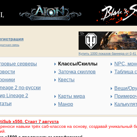
егистрация
ратная связь
Купить 1000 показов баннера от 0,41 
гровые серверы
Классы/Скиллы
NPC, мон
овости
Заточка скиллов
Таблица 
роники
Квесты
ineage 2 по-русски
Вещи/Ор
ир Lineage 2
Карты мира
Примеро
татьи
Манор
Калькуля
tiSub x550. Старт 7 августа
реноси навыки трёх саб-классов на основу, создавай уникальный б
ий.