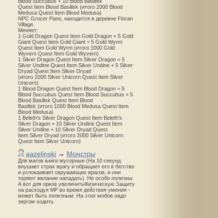
Blood Succubus + 10 Blood Basilisk
Quest Item Blood Basilisk (итого 2000 Blood
Medusa Quest Item Blood Medusa)
NPC Grocer Pano, находится в деревне Floran
Village.
Меняет:
1 Gold Dragon Quest Item Gold Dragon = 5 Gold
Giant Quest Item Gold Giant + 5 Gold Wyrm
Quest Item Gold Wyrm (итого 1000 Gold
Wyvern Quest Item Gold Wyvern)
1 Silver Dragon Quest Item Silver Dragon = 5
Silver Undine Quest Item Silver Undine + 5 Silver
Dryad Quest Item Silver Dryad
(итого 1000 Silver Unicorn Quest Item Silver
Unicorn)
1 Blood Dragon Quest Item Blood Dragon = 5
Blood Succubus Quest Item Blood Succubus + 5
Blood Basilisk Quest Item Blood
Basilisk (итого 1000 Blood Medusa Quest Item
Blood Medusa)
1 Beleth's Silver Dragon Quest Item Beleth’s
Silver Dragon = 10 Silver Undine Quest Item
Silver Undine + 10 Silver Dryad Quest
Item Silver Dryad (итого 2000 Silver Unicorn
Quest Item Silver Unicorn)
aazelinski
→
Монстры
Для магов книги мусорные (На 10 секунд
внушает страх врагу и обращает его в бегство
и успокаивает окружающих врагов, и они
теряют желание нападать). Не особо полезны.
А вот для орков увеличитьФизическую Защиту
на расходуя MP во время действия умения -
может быть полезным. На этих мобов надо
зергом ходить.