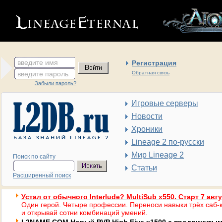
введите имя
Регистрация
введите пароль
Обратная связь
Забыли пароль?
Игровые серверы
Новости
Хроники
Lineage 2 по-русски
Мир Lineage 2
Поиск по сайту
Статьи
Расширенный поиск
Устал от обычного Interlude? MultiSub x550. Старт 7 авг
Один герой. Четыре профессии. Переноси навыки трёх саб-к
и открывай сотни комбинаций умений.