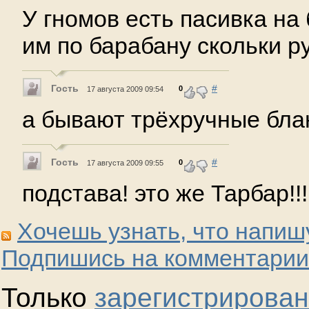
У гномов есть пасивка на
им по барабану скольки р
Гость
#
0
17 августа 2009 09:54
а бывают трёхручные бла
Гость
#
0
17 августа 2009 09:55
подстава! это же Тарбар!!!
Хочешь узнать, что напиш
Подпишись на комментарии
Только
зарегистрирова