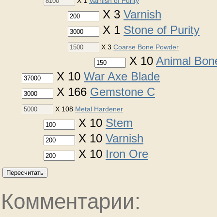
X 1
Varnish of Purity
X 3
Varnish
X 1
Stone of Purity
X 3
Coarse Bone Powder
X 10
Animal Bon
X 10
War Axe Blade
X 166
Gemstone C
X 108
Metal Hardener
X 10
Stem
X 10
Varnish
X 10
Iron Ore
Пересчитать
Комментарии: