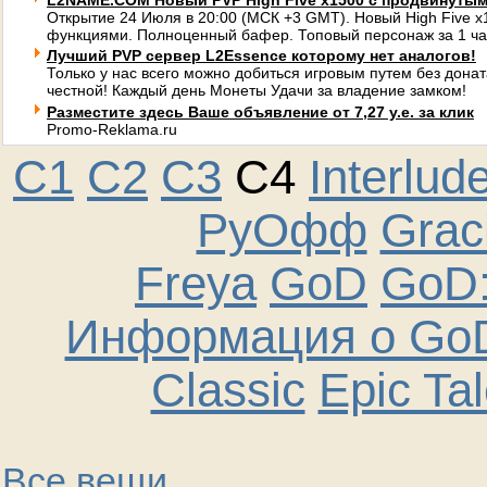
L2NAME.COM Новый PVP High Five x1500 с продвинуты
Открытие 24 Июля в 20:00 (МСК +3 GMT). Новый High Five 
функциями. Полноценный бафер. Топовый персонаж за 1 ча
Лучший PVP сервер L2Essence которому нет аналогов!
Только у нас всего можно добиться игровым путем без донат
честной! Каждый день Монеты Удачи за владение замком!
Разместите здесь Ваше объявление от 7,27 у.е. за клик
Promo-Reklama.ru
C1
C2
C3
C4
Interlud
РуОфф
Graci
Freya
GoD
GoD:
Информация о GoD
Classic
Epic Ta
Все вещи