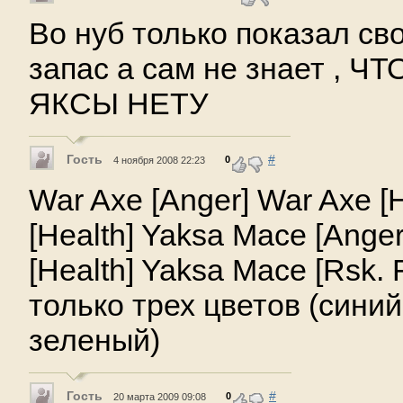
Во нуб только показал св
запас а сам не знает , Ч
ЯКСЫ НЕТУ
Гость
#
0
4 ноября 2008 22:23
War Axe [Anger] War Axe [
[Health] Yaksa Mace [Ange
[Health] Yaksa Mace [Rsk. 
только трех цветов (синий
зеленый)
Гость
#
0
20 марта 2009 09:08