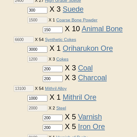
X 27
High Grade Suede
X 3
Suede
X 1
Coarse Bone Powder
X 10
Animal Bone
X 54
Synthetic Cokes
X 1
Oriharukon Ore
X 3
Cokes
X 3
Coal
X 3
Charcoal
X 54
Mithril Alloy
X 1
Mithril Ore
X 2
Steel
X 5
Varnish
X 5
Iron Ore