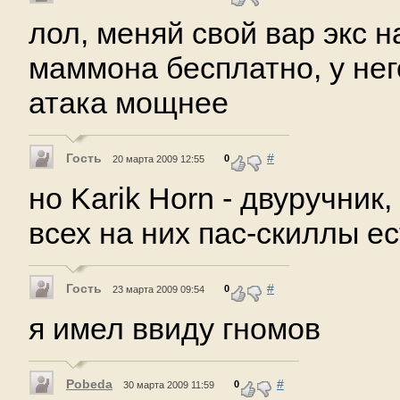
лол, меняй свой вар экс н
маммона бесплатно, у него
атака мощнее
Гость
#
0
20 марта 2009 12:55
но Karik Horn - двуручник,
всех на них пас-скиллы ес
Гость
#
0
23 марта 2009 09:54
я имел ввиду гномов
Pobeda
#
0
30 марта 2009 11:59