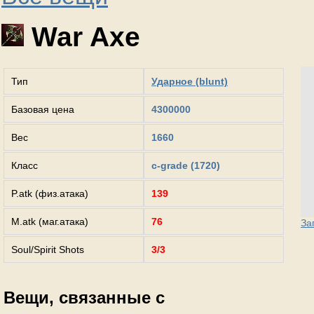
War Axe
Тип
Ударное (blunt)
Базовая цена
4300000
Вес
1660
Класс
c-grade (1720)
P.atk (физ.атака)
139
M.atk (маг.атака)
76
За
Soul/Spirit Shots
3/3
Вещи, связанные с