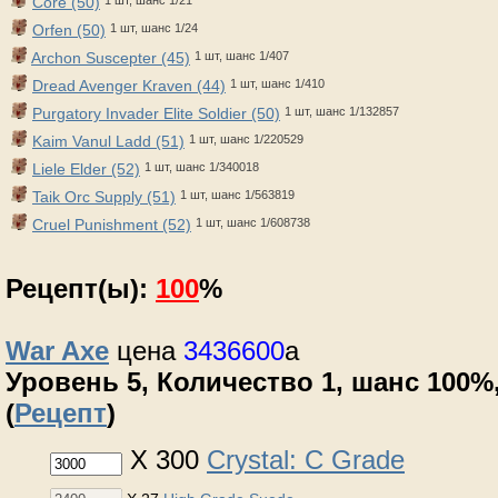
Core (50)
Orfen (50)
1 шт, шанс 1/24
Archon Suscepter (45)
1 шт, шанс 1/407
Dread Avenger Kraven (44)
1 шт, шанс 1/410
Purgatory Invader Elite Soldier (50)
1 шт, шанс 1/132857
Kaim Vanul Ladd (51)
1 шт, шанс 1/220529
Liele Elder (52)
1 шт, шанс 1/340018
Taik Orc Supply (51)
1 шт, шанс 1/563819
Cruel Punishment (52)
1 шт, шанс 1/608738
Рецепт(ы):
100
%
War Axe
цена
3436600
a
Уровень 5, Количество 1, шанс 100%,
(
Рецепт
)
X 300
Crystal: C Grade