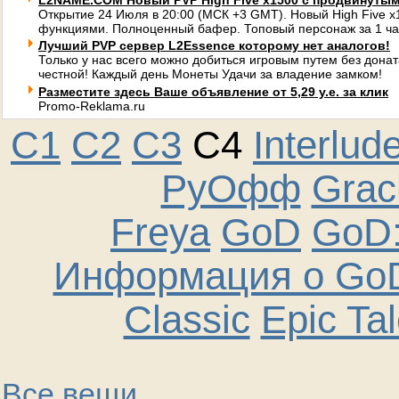
L2NAME.COM Новый PVP High Five x1500 с продвинуты
Открытие 24 Июля в 20:00 (МСК +3 GMT). Новый High Five 
функциями. Полноценный бафер. Топовый персонаж за 1 ча
Лучший PVP сервер L2Essence которому нет аналогов!
Только у нас всего можно добиться игровым путем без донат
честной! Каждый день Монеты Удачи за владение замком!
Разместите здесь Ваше объявление от 5,29 у.е. за клик
Promo-Reklama.ru
C1
C2
C3
C4
Interlud
РуОфф
Graci
Freya
GoD
GoD:
Информация о GoD
Classic
Epic Ta
Все вещи