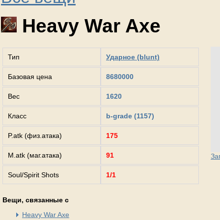
Heavy War Axe
Тип
Ударное (blunt)
Базовая цена
8680000
Вес
1620
Класс
b-grade (1157)
P.atk (физ.атака)
175
M.atk (маг.атака)
91
За
Soul/Spirit Shots
1/1
Вещи, связанные с
Heavy War Axe