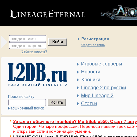
введите имя
Регистрация
введите пароль
Обратная связь
Забыли пароль?
Игровые серверы
Новости
Хроники
Lineage 2 по-русски
Мир Lineage 2
Поиск по сайту
Статьи
Расширенный поиск
Устал от обычного Interlude? MultiSub x550. Старт 7 авг
Один герой. Четыре профессии. Переноси навыки трёх саб-к
и открывай сотни комбинаций умений.