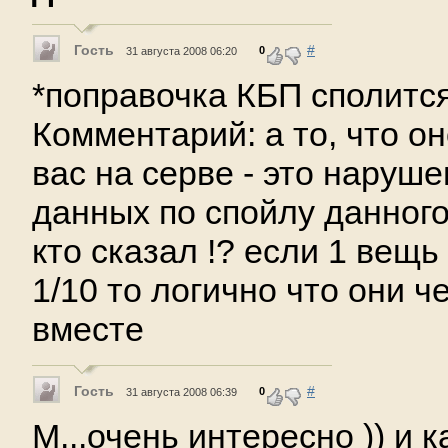
Гость
#
0
31 августа 2008 06:20
*поправочка КБП сполится 
Комментарий: а то, что он
вас на серве - это нару
данных по спойлу данного
кто сказал !? если 1 вещь
1/10 то логично что они ч
вместе
Гость
#
0
31 августа 2008 06:39
М...очень интересно )) и к