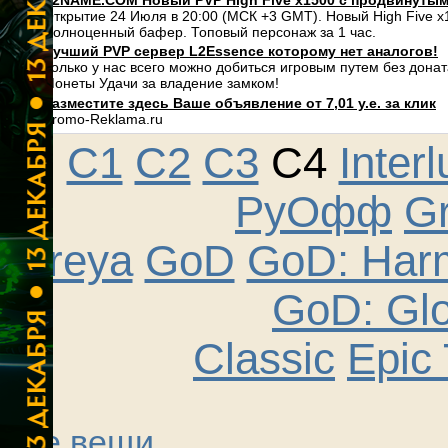
L2NAME.COM Новый PVP High Five x1500 с продвинуты
Открытие 24 Июля в 20:00 (МСК +3 GMT). Новый High Five 
Полноценный бафер. Топовый персонаж за 1 час.
Лучший PVP сервер L2Essence которому нет аналогов!
Только у нас всего можно добиться игровым путем без дона
Монеты Удачи за владение замком!
Разместите здесь Ваше объявление от 7,01 у.е. за клик
Promo-Reklama.ru
C1
C2
C3
C4
Inter
РуОфф
Gr
Freya
GoD
GoD: Har
GoD: Gl
Classic
Epic 
Все вещи