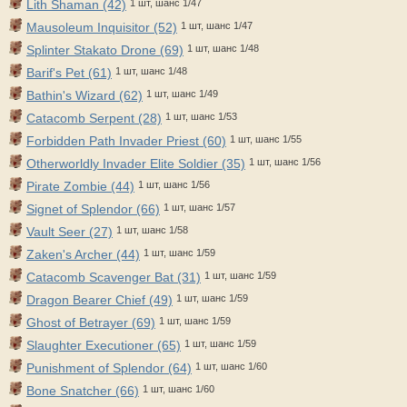
Lith Shaman (42)
1 шт, шанс 1/47
Mausoleum Inquisitor (52)
1 шт, шанс 1/47
Splinter Stakato Drone (69)
1 шт, шанс 1/48
Barif's Pet (61)
1 шт, шанс 1/48
Bathin's Wizard (62)
1 шт, шанс 1/49
Catacomb Serpent (28)
1 шт, шанс 1/53
Forbidden Path Invader Priest (60)
1 шт, шанс 1/55
Otherworldly Invader Elite Soldier (35)
1 шт, шанс 1/56
Pirate Zombie (44)
1 шт, шанс 1/56
Signet of Splendor (66)
1 шт, шанс 1/57
Vault Seer (27)
1 шт, шанс 1/58
Zaken's Archer (44)
1 шт, шанс 1/59
Catacomb Scavenger Bat (31)
1 шт, шанс 1/59
Dragon Bearer Chief (49)
1 шт, шанс 1/59
Ghost of Betrayer (69)
1 шт, шанс 1/59
Slaughter Executioner (65)
1 шт, шанс 1/59
Punishment of Splendor (64)
1 шт, шанс 1/60
Bone Snatcher (66)
1 шт, шанс 1/60