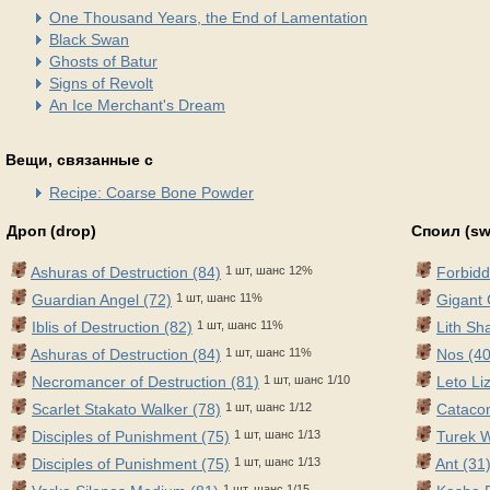
One Thousand Years, the End of Lamentation
Black Swan
Ghosts of Batur
Signs of Revolt
An Ice Merchant's Dream
Вещи, связанные с
Recipe: Coarse Bone Powder
Дроп (drop)
Споил (sw
Ashuras of Destruction (84)
1 шт, шанс 12%
Forbidd
Guardian Angel (72)
1 шт, шанс 11%
Gigant 
Iblis of Destruction (82)
1 шт, шанс 11%
Lith Sh
Ashuras of Destruction (84)
1 шт, шанс 11%
Nos (40
Necromancer of Destruction (81)
1 шт, шанс 1/10
Leto Li
Scarlet Stakato Walker (78)
1 шт, шанс 1/12
Cataco
Disciples of Punishment (75)
1 шт, шанс 1/13
Turek 
Disciples of Punishment (75)
1 шт, шанс 1/13
Ant (31
1 шт, шанс 1/15