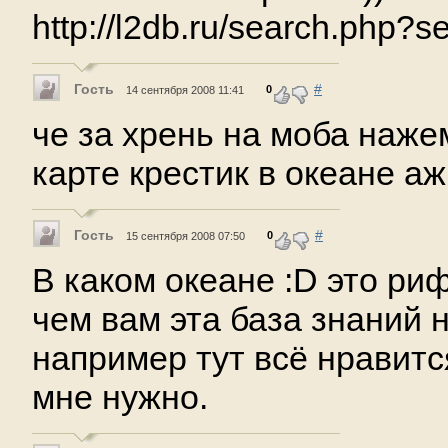
http://l2db.ru/search.php?
Гость
#
0
14 сентября 2008 11:41
че за хрень на моба наже
карте крестик в океане аж
Гость
#
0
15 сентября 2008 07:50
В каком океане :D это рифт
чем вам эта база знаний 
например тут всё нравится
мне нужно.