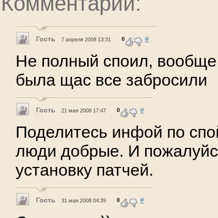
Комментарии:
Гость
#
0
7 апреля 2008 13:31
Не полный споил, вообще!
была щас все забросили
Гость
#
0
21 мая 2008 17:47
Поделитесь инфой по спо
люди добрые. И пожалуйст
установку патчей.
Гость
#
0
31 мая 2008 04:39