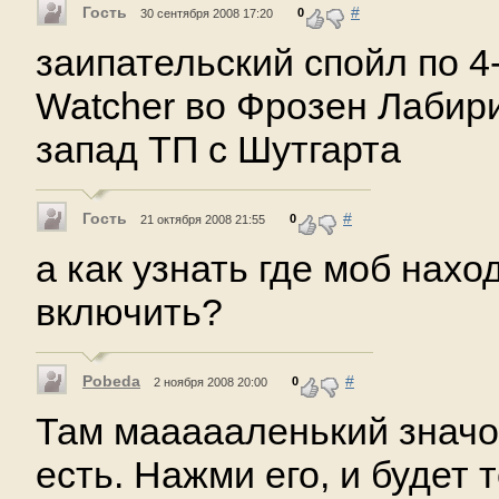
Гость
#
0
30 сентября 2008 17:20
заипательский спойл по 4-
Watcher во Фрозен Лабири
запад ТП с Шутгарта
Гость
#
0
21 октября 2008 21:55
а как узнать где моб нахо
включить?
Pobeda
#
0
2 ноября 2008 20:00
Там маааааленький значо
есть. Нажми его, и будет 