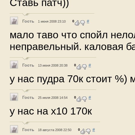
Ставь патч))
Гость
#
0
1 июня 2008 23:10
мало таво что спойл нело
неправельный. каловая б
Гость
#
0
13 июня 2008 20:38
у нас пудра 70к стоит %) 
Гость
#
0
25 июля 2008 14:54
у нас на х10 170к
Гость
#
0
18 августа 2008 22:50