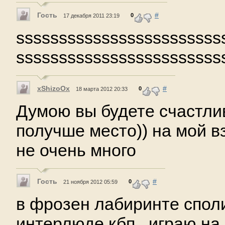
Гость
#
0
17 декабря 2011 23:19
ssssssssssssssssssssssss
ssssssssssssssssssssssss
xShizoOx
#
0
18 марта 2012 20:33
Думою вы будете счастлив
получше место)) на мой в
не очень много
Гость
#
0
21 ноября 2012 05:59
в фрозен лабиринте споли
интерлюде кбп , играю на