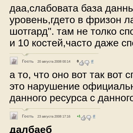
даа,слабовата база данны
уровень,гдето в фризон л
шотгард". там не толко сп
и 10 костей,часто даже сп
Гость
#
0
20 августа 2008 00:14
а то, что оно вот так вот 
это нарушение официальн
данного ресурса с данног
Гость
#
+1
23 августа 2008 17:16
далбаеб