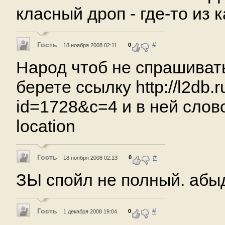
класный дроп - где-то из 
Гость
#
0
18 ноября 2008 02:11
Народ чтоб не спрашиват
берете ссылку http://l2db.
id=1728&c=4 и в ней слов
location
Гость
#
0
18 ноября 2008 02:13
ЗЫ спойл не полный. абы
Гость
#
0
1 декабря 2008 19:04