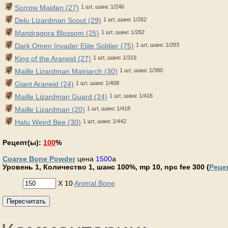
Sorrow Maiden (27)
1 шт, шанс 1/246
Delu Lizardman Scout (29)
1 шт, шанс 1/262
Mandragora Blossom (25)
1 шт, шанс 1/262
Dark Omen Invader Elite Soldier (75)
1 шт, шанс 1/293
King of the Araneid (27)
1 шт, шанс 1/319
Maille Lizardman Matriarch (30)
1 шт, шанс 1/380
Giant Araneid (24)
1 шт, шанс 1/408
Maille Lizardman Guard (24)
1 шт, шанс 1/416
Maille Lizardman (20)
1 шт, шанс 1/418
Hatu Weird Bee (30)
1 шт, шанс 1/442
Рецепт(ы):
100
%
Coarse Bone Powder
цена
1500
a
Уровень 1, Количество 1, шанс 100%, mp 10, npc fee 300 (
Реце
X 10
Animal Bone
Пересчитать