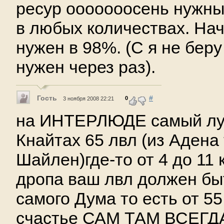
ресур ооооооосень нужны
в любых количествах. Нач
нужен в 98%. (С я не беру 
нужен через раз).
Гость
#
0
3 ноября 2008 22:21
на ИНТЕРЛЮДЕ самый лу
Кнайтах 65 лвл (из Адена
Шайлен)где-то от 4 до 11 
дропа ваш лвл должен быт
самого Дума то есть от 55
счастье САМ ТАМ ВСЕГД