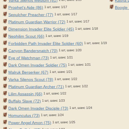
Varka Silenos Medium (81)
Kasha D
Prophet's Aide (86)
1 шт, шанс 1/17
Boogle
Sepulcher Preacher (77)
1 шт, шанс 1/17
Platinum Guardian Warrior (72)
1 шт, шанс 1/17
Dimension Invader Elite Soldier (45)
1 шт, шанс 1/18
Nephilim Scout (66)
1 шт, шанс 1/19
Forbidden Path Invader Elite Soldier (60)
1 шт, шанс 1/19
Canyon Bandersnatch (70)
1 шт, шанс 1/20
Eye of Watchman (73)
1 шт, шанс 1/21
Dark Omen Invader Soldier (75)
1 шт, шанс 1/21
Malruk Berserker (67)
1 шт, шанс 1/21
Varka Silenos Scout (78)
1 шт, шанс 1/22
Platinum Guardian Archer (71)
1 шт, шанс 1/22
Lilim Assassin (66)
1 шт, шанс 1/22
Buffalo Slave (72)
1 шт, шанс 1/23
Dark Omen Invader Disciple (73)
1 шт, шанс 1/24
Homunculus (73)
1 шт, шанс 1/24
Power Angel Amon (75)
1 шт, шанс 1/25