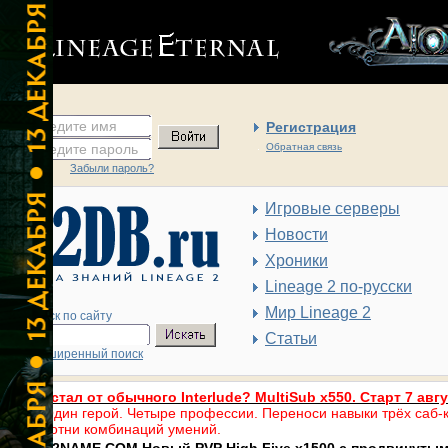
введите имя
Регистрация
введите пароль
Обратная связь
Забыли пароль?
Игровые серверы
Новости
Хроники
Lineage 2 по-русски
Мир Lineage 2
Поиск по сайту
Статьи
Расширенный поиск
Устал от обычного Interlude? MultiSub x550. Старт 7 авг
Один герой. Четыре профессии. Переноси навыки трёх саб-к
сотни комбинаций умений.