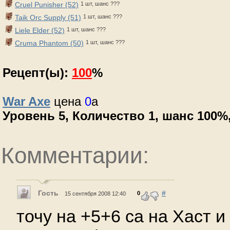
Cruel Punisher (52)
1 шт, шанс ???
Taik Orc Supply (51)
1 шт, шанс ???
Liele Elder (52)
1 шт, шанс ???
Cruma Phantom (50)
1 шт, шанс ???
Рецепт(ы):
100
%
War Axe
цена
0
a
Уровень 5, Количество 1, шанс 100%, 
Комментарии:
Гость
#
0
15 сентября 2008 12:40
точу на +5+6 са на Хаст и