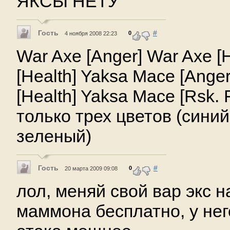
ЯКСЫ НЕТУ
Гость
#
0
4 ноября 2008 22:23
War Axe [Anger] War Axe [
[Health] Yaksa Mace [Ange
[Health] Yaksa Mace [Rsk. 
только трех цветов (синий
зеленый)
Гость
#
0
20 марта 2009 09:08
лол, меняй свой вар экс н
маммона бесплатно, у него