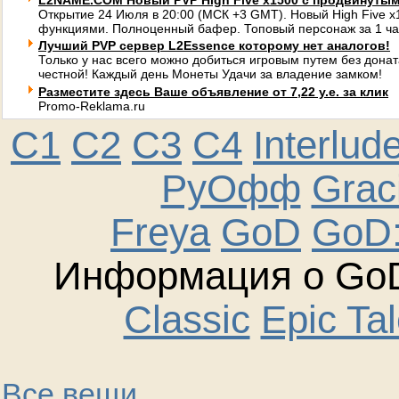
L2NAME.COM Новый PVP High Five x1500 с продвинуты
Открытие 24 Июля в 20:00 (МСК +3 GMT). Новый High Five 
функциями. Полноценный бафер. Топовый персонаж за 1 ча
Лучший PVP сервер L2Essence которому нет аналогов!
Только у нас всего можно добиться игровым путем без донат
честной! Каждый день Монеты Удачи за владение замком!
Разместите здесь Ваше объявление от 7,22 у.е. за клик
Promo-Reklama.ru
C1
C2
C3
C4
Interlud
РуОфф
Graci
Freya
GoD
GoD:
Информация о GoD
Classic
Epic Ta
Все вещи