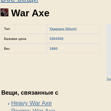
War Axe
Тип
Ударное (blunt)
Базовая цена
3304300
Вес
1660
За
Вещи, связанные с
Heavy War Axe
Recipe: War Axe