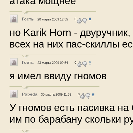
атака мощнее
Гость
#
0
20 марта 2009 12:55
но Karik Horn - двуручник,
всех на них пас-скиллы ес
Гость
#
0
23 марта 2009 09:54
я имел ввиду гномов
Pobeda
#
0
30 марта 2009 11:59
У гномов есть пасивка на
им по барабану скольки р