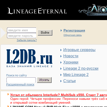
введите имя
Регистрация
введите пароль
Обратная связь
Забыли пароль?
Игровые серверы
Новости
Хроники
Lineage 2 по-русски
Мир Lineage 2
Поиск по сайту
Статьи
Расширенный поиск
Устал от обычного Interlude? MultiSub x550. Старт 7 авг
Один герой. Четыре профессии. Переноси навыки трёх саб-к
и открывай сотни комбинаций умений.