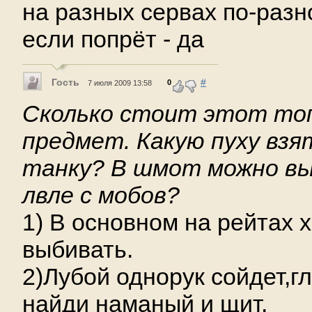
на разных сервах по-разн
если попрёт - да
Гость
#
0
7 июля 2009 13:58
Сколько стоит этот то
предмет. Какую пуху взят
танку? B шмот можно вы
лвле с мобов?
1) В основном на рейтах х
выбивать.
2)Лубой однорук сойдет,г
найди наманый и щит.