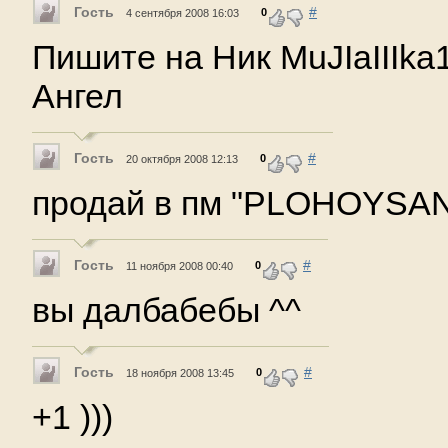
Гость
#
0
4 сентября 2008 16:03
Пишите на Ник MuJIaIIIka
Ангел
Гость
#
0
20 октября 2008 12:13
продай в пм "PLOHOYSA
Гость
#
0
11 ноября 2008 00:40
вы далбабебы ^^
Гость
#
0
18 ноября 2008 13:45
+1 )))