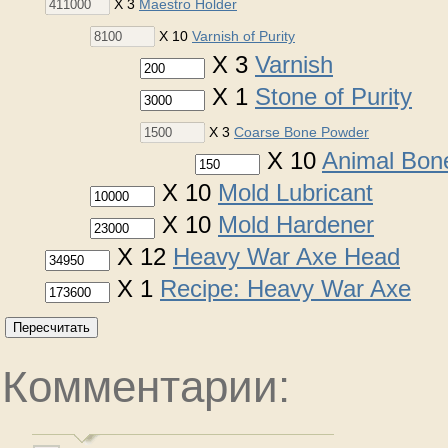
X 3
Maestro Holder
X 10
Varnish of Purity
X 3
Varnish
X 1
Stone of Purity
X 3
Coarse Bone Powder
X 10
Animal Bon
X 10
Mold Lubricant
X 10
Mold Hardener
X 12
Heavy War Axe Head
X 1
Recipe: Heavy War Axe
Пересчитать
Комментарии: