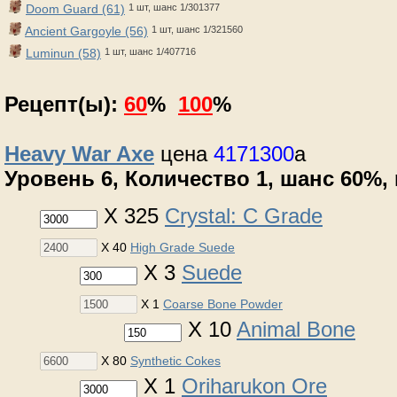
Doom Guard (61)
1 шт, шанс 1/301377
Ancient Gargoyle (56)
1 шт, шанс 1/321560
Luminun (58)
1 шт, шанс 1/407716
Рецепт(ы):
60
%
100
%
Heavy War Axe
цена
4171300
a
Уровень 6, Количество 1, шанс 60%, m
X 325
Crystal: C Grade
X 40
High Grade Suede
X 3
Suede
X 1
Coarse Bone Powder
X 10
Animal Bone
X 80
Synthetic Cokes
X 1
Oriharukon Ore