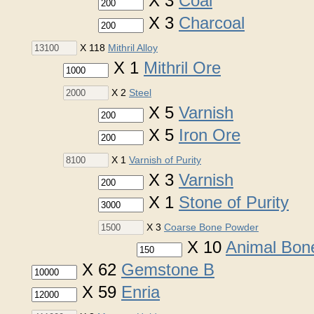
X 3
Coal
X 3
Charcoal
X 118
Mithril Alloy
X 1
Mithril Ore
X 2
Steel
X 5
Varnish
X 5
Iron Ore
X 1
Varnish of Purity
X 3
Varnish
X 1
Stone of Purity
X 3
Coarse Bone Powder
X 10
Animal Bon
X 62
Gemstone B
X 59
Enria