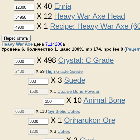
X 40
Enria
X 12
Heavy War Axe Head
X 1
Recipe: Heavy War Axe (6
Пересчитать
Heavy War Axe
цена
7114200
a
Уровень 6, Количество 1, шанс 100%, mp 174, npc fee 0 (
Рецеп
X 498
Crystal: C Grade
X 59
High Grade Suede
X 3
Suede
X 1
Coarse Bone Powder
X 10
Animal Bone
X 118
Synthetic Cokes
X 1
Oriharukon Ore
X 3
Cokes