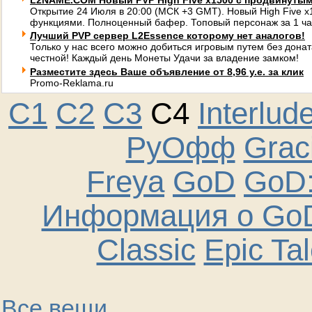
L2NAME.COM Новый PVP High Five x1500 с продвинуты
Открытие 24 Июля в 20:00 (МСК +3 GMT). Новый High Five 
функциями. Полноценный бафер. Топовый персонаж за 1 ча
Лучший PVP сервер L2Essence которому нет аналогов!
Только у нас всего можно добиться игровым путем без донат
честной! Каждый день Монеты Удачи за владение замком!
Разместите здесь Ваше объявление от 8,96 у.е. за клик
Promo-Reklama.ru
C1
C2
C3
C4
Interlud
РуОфф
Graci
Freya
GoD
GoD:
Информация о GoD
Classic
Epic Ta
Все вещи