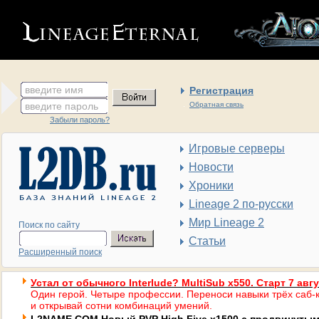
введите имя
Регистрация
введите пароль
Обратная связь
Забыли пароль?
Игровые серверы
Новости
Хроники
Lineage 2 по-русски
Мир Lineage 2
Поиск по сайту
Статьи
Расширенный поиск
Устал от обычного Interlude? MultiSub x550. Старт 7 авг
Один герой. Четыре профессии. Переноси навыки трёх саб-к
и открывай сотни комбинаций умений.