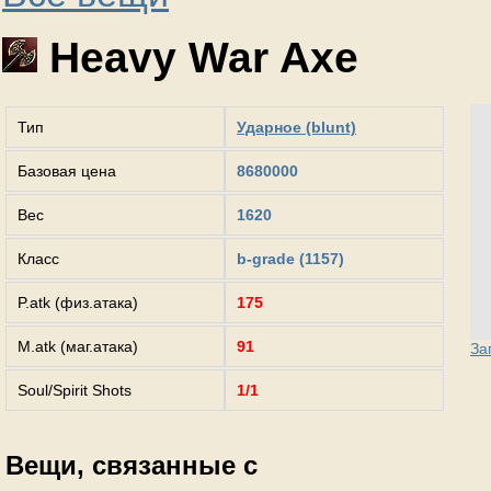
Heavy War Axe
Тип
Ударное (blunt)
Базовая цена
8680000
Вес
1620
Класс
b-grade (1157)
P.atk (физ.атака)
175
M.atk (маг.атака)
91
За
Soul/Spirit Shots
1/1
Вещи, связанные с