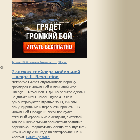
Купить 1000 показов баннера от 0,31 у.е.
69%
2 свежих трейлера мобильной
Lineage II: Revolution
Netmarble Games опубликовала парочку
трейлеров к мобильной онлайновой игре
Lineage II: Revolution. Один из роликов сделан
на движке игры Unreal Engine 4. В нем
демонстрируются игровые зоны, скиллы,
обмундирование и персонажи проекта. В
мобильной Lineage II: Revolution будет
открытый игровой мир с осадами, системой
кланов и несколькими вариантами развития
персонажа. Разработчики обещают выпустить
игру к концу 2016 года на платформах iOS и
Android!
читать дальше