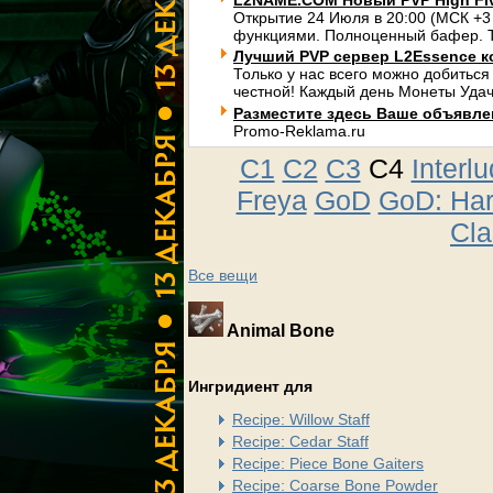
L2NAME.COM Новый PVP High Fi
Открытие 24 Июля в 20:00 (МСК +3
функциями. Полноценный бафер. Т
Лучший PVP сервер L2Essence к
Только у нас всего можно добиться
честной! Каждый день Монеты Удач
Разместите здесь Ваше объявлени
Promo-Reklama.ru
C1
C2
C3
C4
Interl
Freya
GoD
GoD: Ha
Cla
Все вещи
Animal Bone
Ингридиент для
Recipe: Willow Staff
Recipe: Cedar Staff
Recipe: Piece Bone Gaiters
Recipe: Coarse Bone Powder