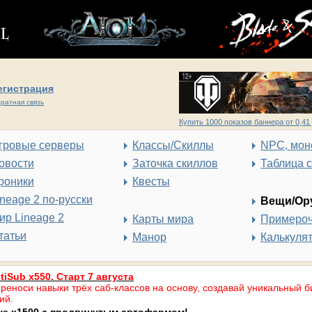
егистрация
ратная связь
Купить 1000 показов баннера от 0,41 
гровые серверы
Классы/Скиллы
NPC, мон
овости
Заточка скиллов
Таблица 
роники
Квесты
ineage 2 по-русски
Вещи/Ор
ир Lineage 2
Карты мира
Примеро
татьи
Манор
Калькуля
tiSub x550. Старт 7 августа
реноси навыки трёх саб-классов на основу, создавай уникальный б
ий.