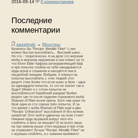
2016-09-14
0 комментариев
Последние
комментарии
aazelinski
→
Монстры
Казалось бы "Recipe: Metallic Fiber" с них
можно быстро выспойлить... Высокий шанс...
Но это - теоретически. А на деле это мерзкие
мобы в мерзком окружении и они плюют на то
что Elven Elder бафала антиоравляющий баф
и при попытке спойла на тебя накидывается
орда агров и социалов и находятся они в
неудобной локации. Вобщем, я плюнул на
попытки выспойлить с этих тварей этот
рецепт (тем более что если шанс в базе - одна
из одинадцати попыток, то это не значит так и
будет! Может и с сотни попыток не
выспойлиться! Корейский рандом! Выбил
рецепт где-то после падения сорокового моба
Shaman of Plain возле орена. Хотя там шанс по
базе одна из сто сорока трёх попыток. И за
это время с моба Shaman of Plain ещё и два
"Recipe: Oriharukon" выспойлил! И без всяких
напрягов! Этот моб в одиночку на поле стоит!
Никакая орда мурашей вокруг него его
спойлить и бить не мешает! И он всего лишь
на три левела выше этого мураша и при этом
не отравляет! Лучше "Recipe: Metallic Fiber" не
с мураша спойлить, а с шамана выбивать!