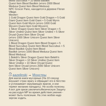
Blood Succubus + 10 Blood Basilisk
Quest Item Blood Basilisk (итого 2000 Blood
Medusa Quest Item Blood Medusa)
NPC Grocer Pano, находится в деревне Floran
Village.
Меняет:
1 Gold Dragon Quest Item Gold Dragon = 5 Gold
Giant Quest Item Gold Giant + 5 Gold Wyrm
Quest Item Gold Wyrm (итого 1000 Gold
Wyvern Quest Item Gold Wyvern)
1 Silver Dragon Quest Item Silver Dragon = 5
Silver Undine Quest Item Silver Undine + 5 Silver
Dryad Quest Item Silver Dryad
(итого 1000 Silver Unicorn Quest Item Silver
Unicorn)
1 Blood Dragon Quest Item Blood Dragon = 5
Blood Succubus Quest Item Blood Succubus + 5
Blood Basilisk Quest Item Blood
Basilisk (итого 1000 Blood Medusa Quest Item
Blood Medusa)
1 Beleth's Silver Dragon Quest Item Beleth’s
Silver Dragon = 10 Silver Undine Quest Item
Silver Undine + 10 Silver Dryad Quest
Item Silver Dryad (итого 2000 Silver Unicorn
Quest Item Silver Unicorn)
aazelinski
→
Монстры
Для магов книги мусорные (На 10 секунд
внушает страх врагу и обращает его в бегство
и успокаивает окружающих врагов, и они
теряют желание нападать). Не особо полезны.
А вот для орков увеличитьФизическую Защиту
на расходуя MP во время действия умения -
может быть полезным. На этих мобов надо
зергом ходить.