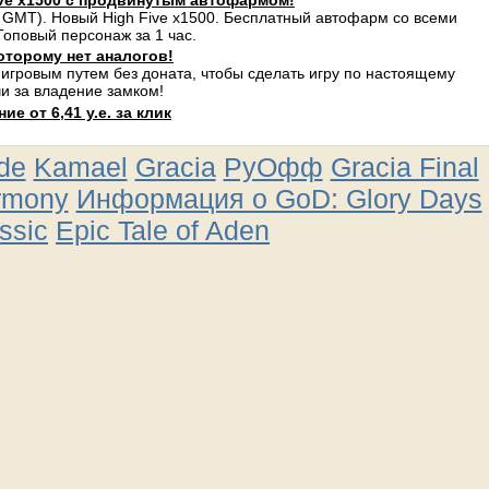
ve x1500 с продвинутым автофармом!
 GMT). Новый High Five x1500. Бесплатный автофарм со всеми
оповый персонаж за 1 час.
оторому нет аналогов!
 игровым путем без доната, чтобы сделать игру по настоящему
и за владение замком!
е от 6,41 у.е. за клик
ude
Kamael
Gracia
РуОфф
Gracia Final
rmony
Информация о GoD: Glory Days
ssic
Epic Tale of Aden