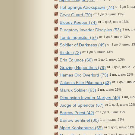
Hot Springs Atroxspawn (74)
от 1 до 3, ш
Crypt Guard (70)
от 1 до 3, шанс 13%
Bloody Keeper (74)
от 1 до 3, шанс 13%
Purgatory Invader Disciples (53)
1 шт, ш
Tomb Inquisitor (57)
от 1 до 3, шанс 13%
Soldier of Darkness (49)
от 1 до 3, шанс 1
Binder (72)
от 1 до 3, шанс 13%
Erin Ediunce (66)
от 1 до 3, шанс 13%
Grazing Nepenthes (79)
от 1 до 3, шанс 1
Hames Orc Overlord (75)
1 шт, шанс 25%
Zaken's Elite Pikeman (43)
от 1 до 3, шан
Malruk Soldier (63)
1 шт, шанс 25%
Dimension Invader Martyrs (40)
1 шт, ш
Judge of Splendor (67)
от 1 до 3, шанс 12
Barrow Priest (42)
от 1 до 3, шанс 12%
Barrow Sentinel (30)
1 шт, шанс 24%
Alpen Kookaburra (65)
от 1 до 3, шанс 11%
от 1 до 3, шанс 11%