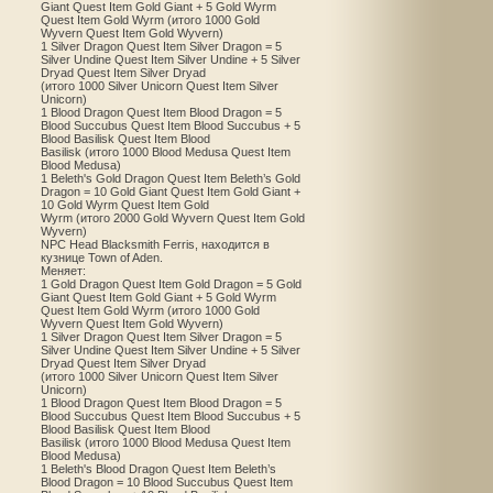
Giant Quest Item Gold Giant + 5 Gold Wyrm
Quest Item Gold Wyrm (итого 1000 Gold
Wyvern Quest Item Gold Wyvern)
1 Silver Dragon Quest Item Silver Dragon = 5
Silver Undine Quest Item Silver Undine + 5 Silver
Dryad Quest Item Silver Dryad
(итого 1000 Silver Unicorn Quest Item Silver
Unicorn)
1 Blood Dragon Quest Item Blood Dragon = 5
Blood Succubus Quest Item Blood Succubus + 5
Blood Basilisk Quest Item Blood
Basilisk (итого 1000 Blood Medusa Quest Item
Blood Medusa)
1 Beleth's Gold Dragon Quest Item Beleth’s Gold
Dragon = 10 Gold Giant Quest Item Gold Giant +
10 Gold Wyrm Quest Item Gold
Wyrm (итого 2000 Gold Wyvern Quest Item Gold
Wyvern)
NPC Head Blacksmith Ferris, находится в
кузнице Town of Aden.
Меняет:
1 Gold Dragon Quest Item Gold Dragon = 5 Gold
Giant Quest Item Gold Giant + 5 Gold Wyrm
Quest Item Gold Wyrm (итого 1000 Gold
Wyvern Quest Item Gold Wyvern)
1 Silver Dragon Quest Item Silver Dragon = 5
Silver Undine Quest Item Silver Undine + 5 Silver
Dryad Quest Item Silver Dryad
(итого 1000 Silver Unicorn Quest Item Silver
Unicorn)
1 Blood Dragon Quest Item Blood Dragon = 5
Blood Succubus Quest Item Blood Succubus + 5
Blood Basilisk Quest Item Blood
Basilisk (итого 1000 Blood Medusa Quest Item
Blood Medusa)
1 Beleth's Blood Dragon Quest Item Beleth’s
Blood Dragon = 10 Blood Succubus Quest Item