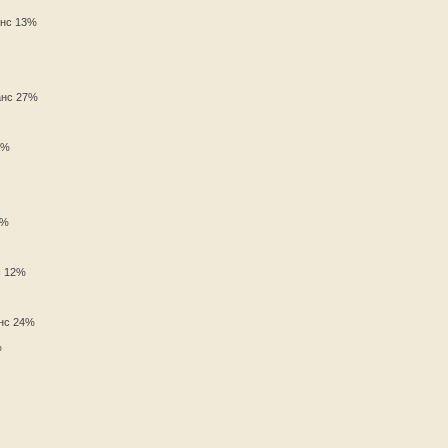
анс 13%
анс 27%
3%
2%
с 12%
анс 24%
%