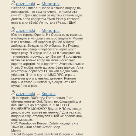
aazelinski
→
Монстры
SleepKnoT писал: "После 4 станов подряд вы
понимаете, что вам не очень то нужна эта
книга". - Для спасения от частых станов надо
делать себе сапортом Elven Elder у которой
есть магия (Баф) Антистана (Резист Шок).
aazelinski
→
Монстры
Южнее города Орена. Из Орена есть телепорт
в локацию в которой этот моб водится. Можно
и из Охотничьей Деревни до неё быстро
добежать. Бежать на Юго-Запад. Из Гирана
бежать на север и перебегать через мост
через реку. Я играю на С4 х1 и экономлю на
телепортах и соулшотах. Бегаю. И соулшоты
включаю только когда на меня несколько
персов агрятся. Мне нравятся Экстремальные
Игры. У мобов тоже должны быть шансы! А на
некоторых серверах РБ на изи в одно окно
убивают. Это не крутая MMORPG-игра, а
казуалка для маленьких девочек. Ровные
парни в такое (и используя соулшоты без
нужды) не играют.
aazelinski
→
Квесты
19 февраля 2009 года Гость писал: "нет
обмена монеты Gold Wyrm необходимой для
повышения до 1го уровня. У КОГО ЕЁ
ВЫМЕНЯТЬ МОЖНО? Другие НПС имеющие
дело с монетами её не меняют." Для тех кто,
подобно ему, столкнулся с той же проблемой,
подсказываю:
NPC Warehouse Keeper Collob, находится в
Town of Giran возле Armor Shop.
Меняет:
1 Gold Dragon Quest Item Gold Dragon = 5 Gold