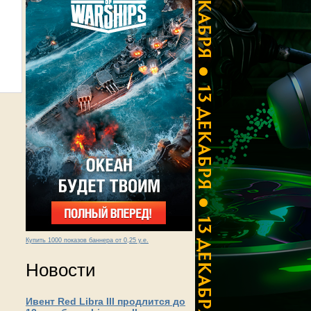
Купить 1000 показов баннера от 0,25 у.е.
Новости
Ивент Red Libra III продлится до