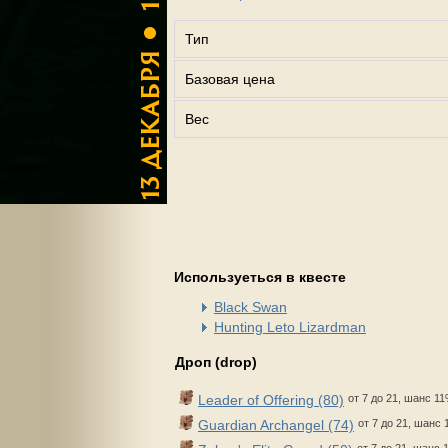
Тип
Базовая цена
Вес
Используеться в квесте
Black Swan
Hunting Leto Lizardman
Дроп (drop)
Leader of Offering (80)
от 7 до 21, шанс 1
Guardian Archangel (74)
от 7 до 21, шанс 
от 7 до 21, шанс 1