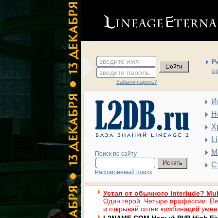
введите имя
Р
введите пароль
Об
Забыли пароль?
И
Н
Х
L
М
Поиск по сайту
С
Расширенный поиск
Устал от обычного Interlude? Mul
Один герой. Четыре профессии. Пе
и открывай сотни комбинаций умен