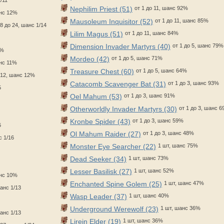
Nephilim Priest (51)
от 1 до 11, шанс 92%
анс 12%
Mausoleum Inquisitor (52)
от 1 до 11, шанс 85%
 8 до 24, шанс 1/14
Lilim Magus (51)
от 1 до 11, шанс 84%
Dimension Invader Martyrs (40)
от 1 до 5, шанс 79%
1%
Mordeo (42)
от 1 до 5, шанс 71%
анс 11%
Treasure Chest (60)
от 1 до 5, шанс 64%
 12, шанс 12%
Catacomb Scavenger Bat (31)
от 1 до 3, шанс 93%
5
Oel Mahum (53)
от 1 до 3, шанс 91%
Otherworldly Invader Martyrs (30)
от 1 до 3, шанс 
Kronbe Spider (43)
от 1 до 3, шанс 59%
6
Ol Mahum Raider (27)
от 1 до 3, шанс 48%
с 1/16
Monster Eye Searcher (22)
1 шт, шанс 75%
Dead Seeker (34)
1 шт, шанс 73%
Lesser Basilisk (27)
1 шт, шанс 52%
анс 10%
Enchanted Spine Golem (25)
1 шт, шанс 47%
шанс 1/13
Wasp Leader (37)
1 шт, шанс 40%
Underground Werewolf (23)
1 шт, шанс 36%
шанс 1/13
Lirein Elder (19)
1 шт, шанс 36%