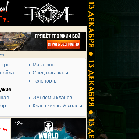
у.е.
стры
Магазины
спойла
Спец магазины
Телепорты
ужие
чная
Эмблемы кланов
тор
Клан.скиллы & холлы
илд