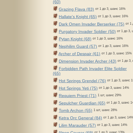
(60)
Grazing Flava (83)
от 1 до 3, шанс 16%
Hallate's Knight (65)
от 1 до 3, шанс 16%
Dark Omen Invader Berserker (75)
от 1
Purgatory Invader Soldier (50)
от 1 до 3,
Pytan Knight (68)
от 1 до 3, шанс 16%
Nephilim Guard (57)
от 1 до 3, шанс 16%
Archer of Despair (61)
от 1 до 3, шанс 15%
Dimension Invader Archer (43)
от 1 до 3
Forbidden Path Invader Elite Soldier
(65)
Hot Springs Grendel (76)
от 1 до 3, шанс 
Hot Springs Yeti (75)
от 1 до 3, шанс 14%
Requiem Priest (71)
1 шт, шанс 29%
Sepulcher Guardian (65)
от 1 до 3, шанс 
Tomb Archon (55)
1 шт, шанс 28%
Ketra Orc General (84)
от 1 до 3, шанс 14
Lilim Marauder (57)
от 1 до 3, шанс 14%
Alpen Cougar (69)
от 1 до 3, шанс 13%