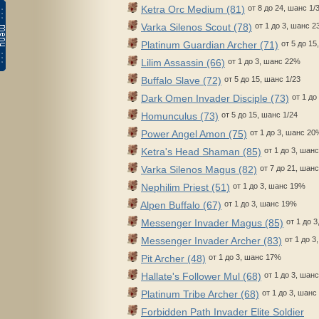
Ketra Orc Medium (81)
от 8 до 24, шанс 1/
Varka Silenos Scout (78)
от 1 до 3, шанс 
Platinum Guardian Archer (71)
от 5 до 15
Lilim Assassin (66)
от 1 до 3, шанс 22%
Buffalo Slave (72)
от 5 до 15, шанс 1/23
Dark Omen Invader Disciple (73)
от 1 до
Homunculus (73)
от 5 до 15, шанс 1/24
Power Angel Amon (75)
от 1 до 3, шанс 20
Ketra's Head Shaman (85)
от 1 до 3, шан
Varka Silenos Magus (82)
от 7 до 21, шанс
Nephilim Priest (51)
от 1 до 3, шанс 19%
Alpen Buffalo (67)
от 1 до 3, шанс 19%
Messenger Invader Magus (85)
от 1 до 
Messenger Invader Archer (83)
от 1 до 
Pit Archer (48)
от 1 до 3, шанс 17%
Hallate's Follower Mul (68)
от 1 до 3, шан
Platinum Tribe Archer (68)
от 1 до 3, шан
Forbidden Path Invader Elite Soldier