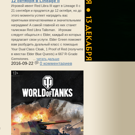
12 октября в Lineage II
Игровой ивент Red Libra III идет в Lineage II с
21 сентября и продлится до 12 октября, но до
этого момента успеет наградить вас
приятными впечатлениями и значительными
наградами! А самой главной из них станет
талисман Red Libra Talisman. Игрокам
следует общаться с Elder, каждый из которых
предлагает свои услуги. Elder Green поможет
вам разбудить дуальный класс с помощью
Your Dual Class Cloak, 1 Proof of Red (получите
в квестах Elder Blue Quests) и 667 R-Grade
Gemstones. ...
читать дальше
2016-09-22
0 комментариев
с