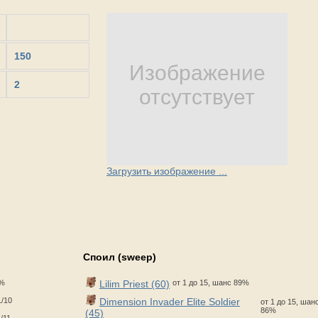
150
Изображение
2
отсутствует
Загрузить изображение ...
Споил (sweep)
1%
Lilim Priest (60)
от 1 до 15, шанс 89%
1/10
Dimension Invader Elite Soldier
от 1 до 15, шан
86%
(45)
/11