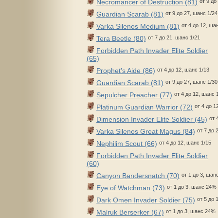
Necromancer of Destruction (81)
от 9 до
Guardian Scarab (81)
от 9 до 27, шанс 1/24
Varka Silenos Medium (81)
от 4 до 12, ша
Tera Beetle (80)
от 7 до 21, шанс 1/21
Forbidden Path Invader Elite Soldier
(65)
Prophet's Aide (86)
от 4 до 12, шанс 1/13
Guardian Scarab (81)
от 9 до 27, шанс 1/30
Sepulcher Preacher (77)
от 4 до 12, шанс 
Platinum Guardian Warrior (72)
от 4 до 1
Dimension Invader Elite Soldier (45)
от 
Varka Silenos Great Magus (84)
от 7 до 
Nephilim Scout (66)
от 4 до 12, шанс 1/15
Forbidden Path Invader Elite Soldier
(60)
Canyon Bandersnatch (70)
от 1 до 3, ша
Eye of Watchman (73)
от 1 до 3, шанс 24%
Dark Omen Invader Soldier (75)
от 5 до 
Malruk Berserker (67)
от 1 до 3, шанс 24%