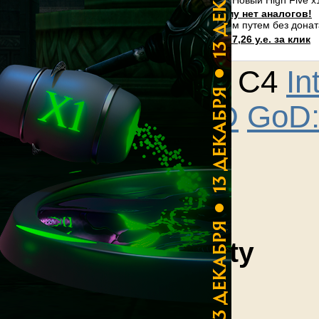
Открытие 24 Июля в 20:00 (МСК +3 GMT). Новый High Five 
Лучший PVP сервер L2Essence которому нет аналогов!
Только у нас всего можно добиться игровым путем без дона
Разместите здесь Ваше объявление от 7,26 у.е. за клик
Promo-Reklama.ru
C1
C2
C3
C4
In
Freya
GoD
GoD:
Все вещи
Varnish of Purity