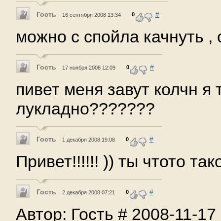
Гость
#
0
16 сентября 2008 13:34
можно с спойла качнуть ,
Гость
#
0
17 ноября 2008 12:09
пивет меня завут колчн я
лукладно???????
Гость
#
0
1 декабря 2008 19:08
Привет!!!!!! )) ты чтото т
Гость
#
0
2 декабря 2008 07:21
Автор: Гость # 2008-11-17