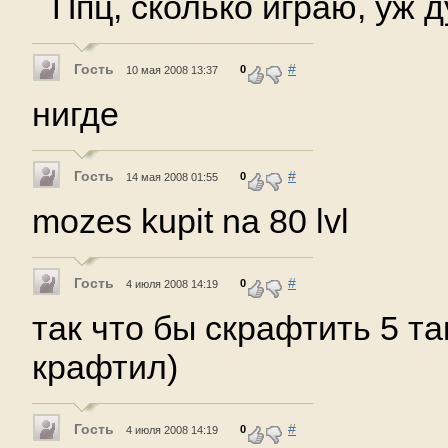
Ппц, сколько играю, уж д
Гость
#
0
10 мая 2008 13:37
нигде
Гость
#
0
14 мая 2008 01:55
mozes kupit na 80 lvl
Гость
#
0
4 июля 2008 14:19
так что бы скрафтить 5 та
крафтил)
Гость
#
0
4 июля 2008 14:19