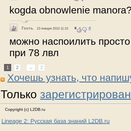
kogda obnowlenie manora?
Гость
#
0
23 января 2010 11:10
можно наспоилить просто
при 78 лвл
1
2
→
2
Хочешь узнать, что напиш
Только
зарегистрирова
Copyright (c) L2DB.ru
Lineage 2: Русская база знаний L2DB.ru