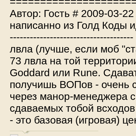
====================
Автор: Гость # 2009-03-2
написанно из Голд Коды идёт 
----------------------------
лвла (лучше, если моб "с
73 лвла на той территории
Goddard или Rune. Сдава
получишь ВОПов - очень с
через манор-менеджера ск
сдаваемых тобой всходов 
- это базовая (игровая) ц