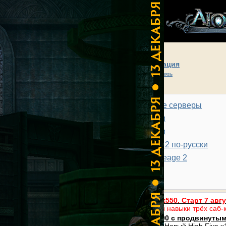
введите имя
Регистрация
введите пароль
Обратная связь
Забыли пароль?
Игровые серверы
Новости
Хроники
Lineage 2 по-русски
Мир Lineage 2
Поиск по сайту
Статьи
Расширенный поиск
Устал от обычного Interlude? MultiSub x550. Старт 7 авг
Один герой. Четыре профессии. Переноси навыки трёх саб-к
L2NAME.COM Новый PVP High Five x1500 с продвинуты