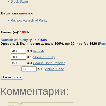
Black Swan
Вещи, связанные с
Recipe: Varnish of Purity
Рецепт(ы):
100
%
Varnish of Purity
цена
8100
a
Уровень 2, Количество 1, шанс 100%, mp 20, npc fee 1620 (
Рец
X 3
Varnish
X 1
Stone of Purity
X 3
Coarse Bone Powder
X 10
Animal Bone
Пересчитать
Комментарии: