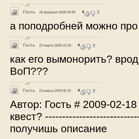
Гость
#
0
18 февраля 2009 00:58
а поподробней можно про 
Гость
#
0
22 марта 2009 20:28
как его вымонорить? врод 
ВоП???
Гость
#
0
23 марта 2009 05:42
Автор: Гость # 2009-02-1
квест? -------------------------
получишь описание