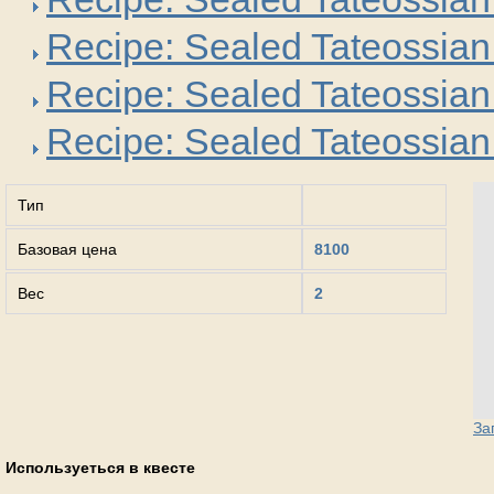
Recipe: Sealed Tateossia
Recipe: Sealed Tateossia
Recipe: Sealed Tateossia
Тип
Базовая цена
8100
Вес
2
За
Используеться в квесте