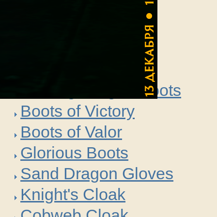
Ингридиент для
Stockings of Mana
Dragon Boots
Wolf Boots
Shining Dragon Boots
Boots of Victory
Boots of Valor
Glorious Boots
Sand Dragon Gloves
Knight's Cloak
Cobweb Cloak