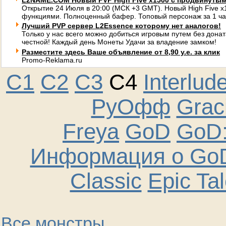
L2NAME.COM Новый PVP High Five x1500 с продвинуты
Открытие 24 Июля в 20:00 (МСК +3 GMT). Новый High Five 
функциями. Полноценный бафер. Топовый персонаж за 1 ча
Лучший PVP сервер L2Essence которому нет аналогов!
Только у нас всего можно добиться игровым путем без донат
честной! Каждый день Монеты Удачи за владение замком!
Разместите здесь Ваше объявление от 8,90 у.е. за клик
Promo-Reklama.ru
C1
C2
C3
C4
Interlud
РуОфф
Graci
Freya
GoD
GoD:
Информация о GoD
Classic
Epic Ta
Все монстры