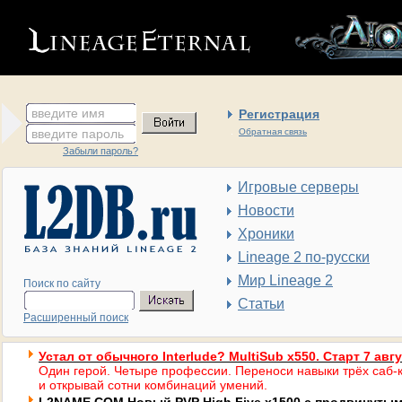
введите имя
Регистрация
введите пароль
Обратная связь
Забыли пароль?
Игровые серверы
Новости
Хроники
Lineage 2 по-русски
Мир Lineage 2
Поиск по сайту
Статьи
Расширенный поиск
Устал от обычного Interlude? MultiSub x550. Старт 7 авг
Один герой. Четыре профессии. Переноси навыки трёх саб-к
и открывай сотни комбинаций умений.