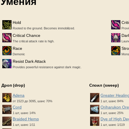
Умения
Hold
Crit
Rooted to the ground. Becomes immobilized.
Provi
Critical Chance
Dar
The critical attack rate is high.
Launc
Race
Str
Demonic
Monst
Resist Dark Attack
Provides powerful resistance against dark magic.
Дроп (drop)
Споил (sweep)
Adena
Greater Healing
от 1523 до 3095, шанс 70%
1 шт, шанс 84%
Cord
Oriharukon Ore
1 шт, шанс 14%
1 шт, шанс 25%
Braided Hemp
Dye of High De
1 шт, шанс 1/11
1 шт, шанс 1/119