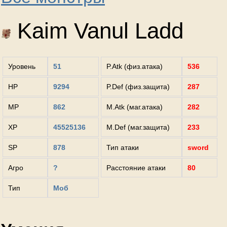
Kaim Vanul Ladd
Уровень
51
P.Atk (физ.атака)
536
HP
9294
P.Def (физ.защита)
287
MP
862
M.Atk (маг.атака)
282
XP
45525136
M.Def (маг.защита)
233
SP
878
Тип атаки
sword
Агро
?
Расстояние атаки
80
Тип
Моб