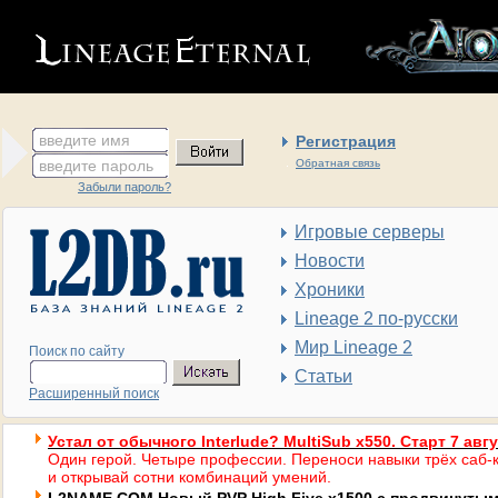
введите имя
Регистрация
введите пароль
Обратная связь
Забыли пароль?
Игровые серверы
Новости
Хроники
Lineage 2 по-русски
Мир Lineage 2
Поиск по сайту
Статьи
Расширенный поиск
Устал от обычного Interlude? MultiSub x550. Старт 7 авг
Один герой. Четыре профессии. Переноси навыки трёх саб-к
и открывай сотни комбинаций умений.