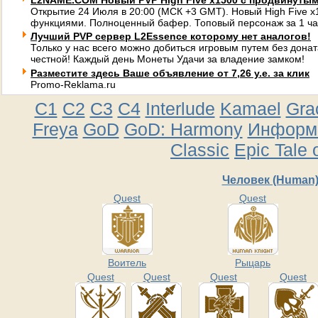
L2NAME.COM Новый PVP High Five x1500 с продвинуты
Открытие 24 Июля в 20:00 (МСК +3 GMT). Новый High Five 
функциями. Полноценный бафер. Топовый персонаж за 1 ча
Лучший PVP сервер L2Essence которому нет аналогов!
Только у нас всего можно добиться игровым путем без донат
честной! Каждый день Монеты Удачи за владение замком!
Разместите здесь Ваше объявление от 7,26 у.е. за клик
Promo-Reklama.ru
C1
C2
C3
C4
Interlude
Kamael
Gra
Freya
GoD
GoD: Harmony
Информа
Classic
Epic Tale 
Человек (Human
Quest
Quest
Воитель
Рыцарь
Quest
Quest
Quest
Quest