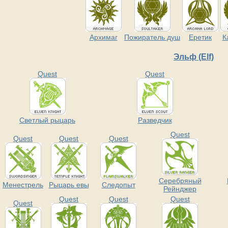
Архимаг
Пожиратель душ
Еретик
К
Эльф (Elf)
Quest
Quest
Светлый рыцарь
Разведчик
Quest
Quest
Quest
Quest
Серебряный
Менестрель
Рыцарь евы
Следопыт
Рейнджер
Quest
Quest
Quest
Quest