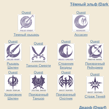
Тёмный эльф (Dark 
Quest
Quest
Темный рыцарь
Ассасин
Quest
Quest
Quest
Quest
Рыцарь
Странник
Призрачный
Танцор Смерти
Шилен
Бездны
Рейнджер
Quest
Quest
Quest
Quest
Храмовник
Призрачный
Призрачный
Страж Теней
Шилен
Танцор
Охотник
Дварф (Dwarf)