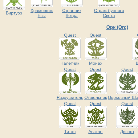
Храмовник
Странник
Страж Лунного
Виртуоз
Евы
Ветра
Света
Орк (Orc)
Quest
Quest
Налетчик
Монах
Quest
Quest
Quest
Разрушитель
Отшельник
Верховный Ш
Quest
Quest
Quest
Титан
Аватар
Деспот