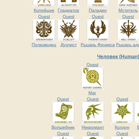
Копейщик
Гладиатор
Паладин
Мститель
Quest
Quest
Quest
Quest
Полководец
Дуэлист
Рыцарь Феникса
Рыцарь ад
Человек (Human
Quest
Маг
Quest
Quest
Quest
Волшебник
Некромант
Колдун
Quest
Quest
Quest