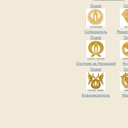
Quest
Q
Собиратель
Реме
Quest
Q
Охотник за Наградой
Ку
Quest
Q
Кладоискатель
Ма