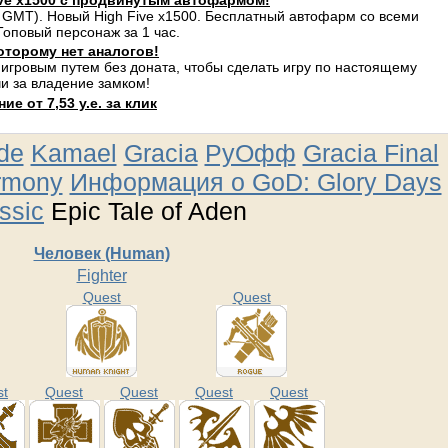
ve x1500 с продвинутым автофармом!
 GMT). Новый High Five x1500. Бесплатный автофарм со всеми
оповый персонаж за 1 час.
оторому нет аналогов!
 игровым путем без доната, чтобы сделать игру по настоящему
и за владение замком!
е от 7,53 у.е. за клик
ude
Kamael
Gracia
РуОфф
Gracia Final
rmony
Информация о GoD: Glory Days
ssic
Epic Tale of Aden
Человек (Human)
Fighter
Quest
Quest
st
Quest
Quest
Quest
Quest