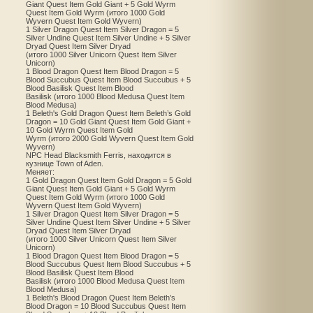
Giant Quest Item Gold Giant + 5 Gold Wyrm
Quest Item Gold Wyrm (итого 1000 Gold
Wyvern Quest Item Gold Wyvern)
1 Silver Dragon Quest Item Silver Dragon = 5
Silver Undine Quest Item Silver Undine + 5 Silver
Dryad Quest Item Silver Dryad
(итого 1000 Silver Unicorn Quest Item Silver
Unicorn)
1 Blood Dragon Quest Item Blood Dragon = 5
Blood Succubus Quest Item Blood Succubus + 5
Blood Basilisk Quest Item Blood
Basilisk (итого 1000 Blood Medusa Quest Item
Blood Medusa)
1 Beleth's Gold Dragon Quest Item Beleth’s Gold
Dragon = 10 Gold Giant Quest Item Gold Giant +
10 Gold Wyrm Quest Item Gold
Wyrm (итого 2000 Gold Wyvern Quest Item Gold
Wyvern)
NPC Head Blacksmith Ferris, находится в
кузнице Town of Aden.
Меняет:
1 Gold Dragon Quest Item Gold Dragon = 5 Gold
Giant Quest Item Gold Giant + 5 Gold Wyrm
Quest Item Gold Wyrm (итого 1000 Gold
Wyvern Quest Item Gold Wyvern)
1 Silver Dragon Quest Item Silver Dragon = 5
Silver Undine Quest Item Silver Undine + 5 Silver
Dryad Quest Item Silver Dryad
(итого 1000 Silver Unicorn Quest Item Silver
Unicorn)
1 Blood Dragon Quest Item Blood Dragon = 5
Blood Succubus Quest Item Blood Succubus + 5
Blood Basilisk Quest Item Blood
Basilisk (итого 1000 Blood Medusa Quest Item
Blood Medusa)
1 Beleth's Blood Dragon Quest Item Beleth’s
Blood Dragon = 10 Blood Succubus Quest Item