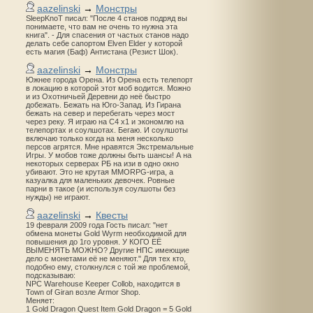
aazelinski
→
Монстры
SleepKnoT писал: "После 4 станов подряд вы
понимаете, что вам не очень то нужна эта
книга". - Для спасения от частых станов надо
делать себе сапортом Elven Elder у которой
есть магия (Баф) Антистана (Резист Шок).
aazelinski
→
Монстры
Южнее города Орена. Из Орена есть телепорт
в локацию в которой этот моб водится. Можно
и из Охотничьей Деревни до неё быстро
добежать. Бежать на Юго-Запад. Из Гирана
бежать на север и перебегать через мост
через реку. Я играю на С4 х1 и экономлю на
телепортах и соулшотах. Бегаю. И соулшоты
включаю только когда на меня несколько
персов агрятся. Мне нравятся Экстремальные
Игры. У мобов тоже должны быть шансы! А на
некоторых серверах РБ на изи в одно окно
убивают. Это не крутая MMORPG-игра, а
казуалка для маленьких девочек. Ровные
парни в такое (и используя соулшоты без
нужды) не играют.
aazelinski
→
Квесты
19 февраля 2009 года Гость писал: "нет
обмена монеты Gold Wyrm необходимой для
повышения до 1го уровня. У КОГО ЕЁ
ВЫМЕНЯТЬ МОЖНО? Другие НПС имеющие
дело с монетами её не меняют." Для тех кто,
подобно ему, столкнулся с той же проблемой,
подсказываю:
NPC Warehouse Keeper Collob, находится в
Town of Giran возле Armor Shop.
Меняет:
1 Gold Dragon Quest Item Gold Dragon = 5 Gold