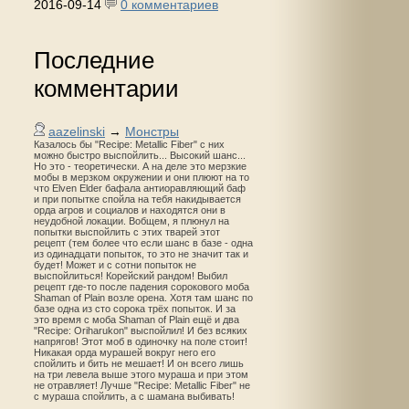
2016-09-14
0 комментариев
Последние
комментарии
aazelinski
→
Монстры
Казалось бы "Recipe: Metallic Fiber" с них
можно быстро выспойлить... Высокий шанс...
Но это - теоретически. А на деле это мерзкие
мобы в мерзком окружении и они плюют на то
что Elven Elder бафала антиоравляющий баф
и при попытке спойла на тебя накидывается
орда агров и социалов и находятся они в
неудобной локации. Вобщем, я плюнул на
попытки выспойлить с этих тварей этот
рецепт (тем более что если шанс в базе - одна
из одинадцати попыток, то это не значит так и
будет! Может и с сотни попыток не
выспойлиться! Корейский рандом! Выбил
рецепт где-то после падения сорокового моба
Shaman of Plain возле орена. Хотя там шанс по
базе одна из сто сорока трёх попыток. И за
это время с моба Shaman of Plain ещё и два
"Recipe: Oriharukon" выспойлил! И без всяких
напрягов! Этот моб в одиночку на поле стоит!
Никакая орда мурашей вокруг него его
спойлить и бить не мешает! И он всего лишь
на три левела выше этого мураша и при этом
не отравляет! Лучше "Recipe: Metallic Fiber" не
с мураша спойлить, а с шамана выбивать!