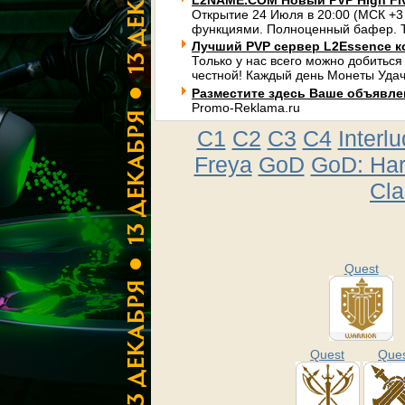
L2NAME.COM Новый PVP High Fi
Открытие 24 Июля в 20:00 (МСК +3
функциями. Полноценный бафер. Т
Лучший PVP сервер L2Essence к
Только у нас всего можно добиться
честной! Каждый день Монеты Удач
Разместите здесь Ваше объявлени
Promo-Reklama.ru
C1
C2
C3
C4
Interl
Freya
GoD
GoD: Ha
Cla
Quest
Quest
Que