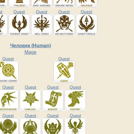
st
Quest
Quest
Quest
Quest
Человек (Human)
Mage
Quest
Quest
Quest
Quest
Quest
Quest
Quest
Quest
Quest
Quest