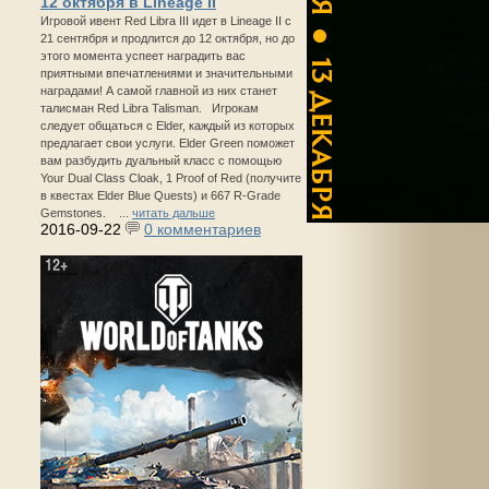
12 октября в Lineage II
Игровой ивент Red Libra III идет в Lineage II с
21 сентября и продлится до 12 октября, но до
этого момента успеет наградить вас
приятными впечатлениями и значительными
наградами! А самой главной из них станет
талисман Red Libra Talisman. Игрокам
следует общаться с Elder, каждый из которых
предлагает свои услуги. Elder Green поможет
вам разбудить дуальный класс с помощью
Your Dual Class Cloak, 1 Proof of Red (получите
в квестах Elder Blue Quests) и 667 R-Grade
Gemstones. ...
читать дальше
2016-09-22
0 комментариев