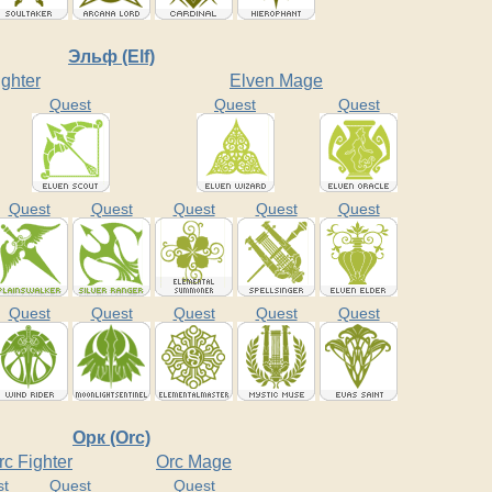
Эльф (Elf)
ghter
Elven Mage
Quest
Quest
Quest
Quest
Quest
Quest
Quest
Quest
Quest
Quest
Quest
Quest
Quest
Орк (Orc)
rc Fighter
Orc Mage
st
Quest
Quest