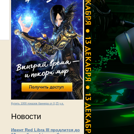
Купить 1000 показов баннера от 0,25 у.е.
Новости
Ивент Red Libra III продлится до