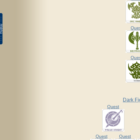
Que
Que
Dark Fi
Quest
Quest
Quest