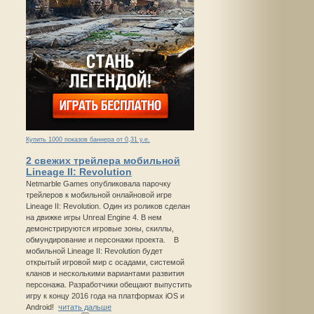
Купить 1000 показов баннера от 0,31 у.е.
2 свежих трейлера мобильной
Lineage II: Revolution
Netmarble Games опубликовала парочку
трейлеров к мобильной онлайновой игре
Lineage II: Revolution. Один из роликов сделан
на движке игры Unreal Engine 4. В нем
демонстрируются игровые зоны, скиллы,
обмундирование и персонажи проекта. В
мобильной Lineage II: Revolution будет
открытый игровой мир с осадами, системой
кланов и несколькими вариантами развития
персонажа. Разработчики обещают выпустить
игру к концу 2016 года на платформах iOS и
Android!
читать дальше