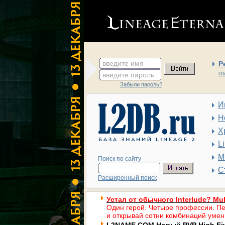
введите имя
Р
введите пароль
Об
Забыли пароль?
И
Н
Х
L
М
Поиск по сайту
С
Расширенный поиск
Устал от обычного Interlude? Mul
Один герой. Четыре профессии. Пе
и открывай сотни комбинаций умен