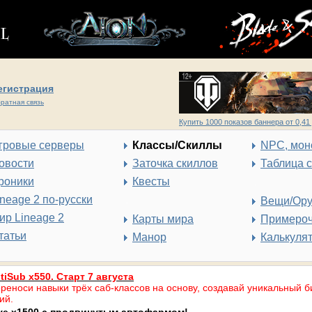
егистрация
ратная связь
Купить 1000 показов баннера от 0,41 
гровые серверы
Классы/Скиллы
NPC, мон
овости
Заточка скиллов
Таблица 
роники
Квесты
ineage 2 по-русски
Вещи/Ор
ир Lineage 2
Карты мира
Примеро
татьи
Манор
Калькуля
tiSub x550. Старт 7 августа
реноси навыки трёх саб-классов на основу, создавай уникальный б
ий.