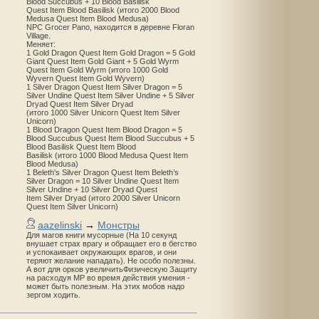
Blood Succubus + 10 Blood Basilisk
Quest Item Blood Basilisk (итого 2000 Blood
Medusa Quest Item Blood Medusa)
NPC Grocer Pano, находится в деревне Floran
Village.
Меняет:
1 Gold Dragon Quest Item Gold Dragon = 5 Gold
Giant Quest Item Gold Giant + 5 Gold Wyrm
Quest Item Gold Wyrm (итого 1000 Gold
Wyvern Quest Item Gold Wyvern)
1 Silver Dragon Quest Item Silver Dragon = 5
Silver Undine Quest Item Silver Undine + 5 Silver
Dryad Quest Item Silver Dryad
(итого 1000 Silver Unicorn Quest Item Silver
Unicorn)
1 Blood Dragon Quest Item Blood Dragon = 5
Blood Succubus Quest Item Blood Succubus + 5
Blood Basilisk Quest Item Blood
Basilisk (итого 1000 Blood Medusa Quest Item
Blood Medusa)
1 Beleth's Silver Dragon Quest Item Beleth’s
Silver Dragon = 10 Silver Undine Quest Item
Silver Undine + 10 Silver Dryad Quest
Item Silver Dryad (итого 2000 Silver Unicorn
Quest Item Silver Unicorn)
aazelinski
→
Монстры
Для магов книги мусорные (На 10 секунд
внушает страх врагу и обращает его в бегство
и успокаивает окружающих врагов, и они
теряют желание нападать). Не особо полезны.
А вот для орков увеличитьФизическую Защиту
на расходуя MP во время действия умения -
может быть полезным. На этих мобов надо
зергом ходить.