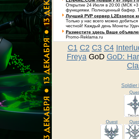
L2NAME.COM Новый PVP High Fi
Открытие 24 Июля в 20:00 (МСК +3
функциями. Полноценный бафер. Т
Лучший PVP сервер L2Essence к
Только у нас всего можно добиться
честной! Каждый день Монеты Удач
Разместите здесь Ваше объявлени
Promo-Reklama.ru
C1
C2
C3
C4
Interl
Freya
GoD
GoD: Ha
Cla
Soldier
Ques
Quest
Ques