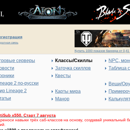
егистрация
ратная связь
Купить 1000 показов баннера от 0,41 
гровые серверы
Классы/Скиллы
NPC, мон
овости
Заточка скиллов
Таблица 
роники
Квесты
ineage 2 по-русски
Вещи/Ор
ир Lineage 2
Карты мира
Примеро
татьи
Манор
Калькуля
tiSub x550. Старт 7 августа
реноси навыки трёх саб-классов на основу, создавай уникальный б
ий.