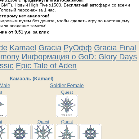
ve x1500 с продвинутым автофармом!
 GMT). Новый High Five x1500. Бесплатный автофарм со всеми
оповый персонаж за 1 час.
оторому нет аналогов!
 игровым путем без доната, чтобы сделать игру по настоящему
и за владение замком!
е от 9,51 у.е. за клик
ude
Kamael
Gracia
РуОфф
Gracia Final
rmony
Информация о GoD: Glory Days
ssic
Epic Tale of Aden
Камаэль (Kamael)
 Male
Soldier Female
t
Quest
t
Quest
Quest