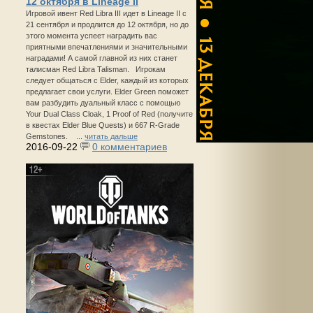
12 октября в Lineage II
Игровой ивент Red Libra III идет в Lineage II с
21 сентября и продлится до 12 октября, но до
этого момента успеет наградить вас
приятными впечатлениями и значительными
наградами! А самой главной из них станет
талисман Red Libra Talisman. Игрокам
следует общаться с Elder, каждый из которых
предлагает свои услуги. Elder Green поможет
вам разбудить дуальный класс с помощью
Your Dual Class Cloak, 1 Proof of Red (получите
в квестах Elder Blue Quests) и 667 R-Grade
Gemstones. ...
читать дальше
2016-09-22
0 комментариев