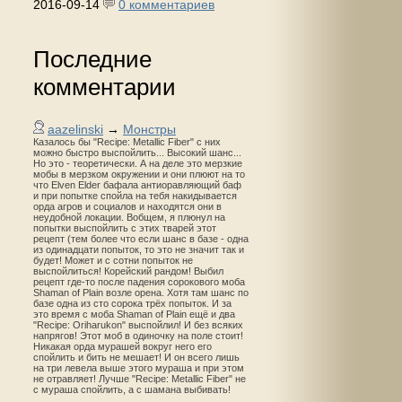
2016-09-14
0 комментариев
Последние
комментарии
aazelinski
→
Монстры
Казалось бы "Recipe: Metallic Fiber" с них
можно быстро выспойлить... Высокий шанс...
Но это - теоретически. А на деле это мерзкие
мобы в мерзком окружении и они плюют на то
что Elven Elder бафала антиоравляющий баф
и при попытке спойла на тебя накидывается
орда агров и социалов и находятся они в
неудобной локации. Вобщем, я плюнул на
попытки выспойлить с этих тварей этот
рецепт (тем более что если шанс в базе - одна
из одинадцати попыток, то это не значит так и
будет! Может и с сотни попыток не
выспойлиться! Корейский рандом! Выбил
рецепт где-то после падения сорокового моба
Shaman of Plain возле орена. Хотя там шанс по
базе одна из сто сорока трёх попыток. И за
это время с моба Shaman of Plain ещё и два
"Recipe: Oriharukon" выспойлил! И без всяких
напрягов! Этот моб в одиночку на поле стоит!
Никакая орда мурашей вокруг него его
спойлить и бить не мешает! И он всего лишь
на три левела выше этого мураша и при этом
не отравляет! Лучше "Recipe: Metallic Fiber" не
с мураша спойлить, а с шамана выбивать!