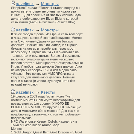
aazelinski
→
Монстры
SleepKnoT писал: "После 4 станов подряд вы
понимаете, что вам не очень то нужна эта
книга". - Для спасения от частых станов надо
делать себе сапортом Elven Elder у которой
есть магия (Баф) Антистана (Резист Шок).
aazelinski
→
Монстры
Южнее города Орена. Из Орена есть телепорт
в локацию в которой этот моб водится. Можно
и из Охотничьей Деревни до неё быстро
добежать. Бежать на Юго-Запад. Из Гирана
бежать на север и перебегать через мост
через реку. Я играю на С4 х1 и экономлю на
телепортах и соулшотах. Бегаю. И соулшоты
включаю только когда на меня несколько
персов агрятся. Мне нравятся Экстремальные
Игры. У мобов тоже должны быть шансы! А на
некоторых серверах РБ на изи в одно окно
убивают. Это не крутая MMORPG-игра, а
казуалка для маленьких девочек. Ровные
парни в такое (и используя соулшоты без
нужды) не играют.
aazelinski
→
Квесты
19 февраля 2009 года Гость писал: "нет
обмена монеты Gold Wyrm необходимой для
повышения до 1го уровня. У КОГО ЕЁ
ВЫМЕНЯТЬ МОЖНО? Другие НПС имеющие
дело с монетами её не меняют." Для тех кто,
подобно ему, столкнулся с той же проблемой,
подсказываю:
NPC Warehouse Keeper Collob, находится в
Town of Giran возле Armor Shop.
Меняет:
1 Gold Dragon Quest Item Gold Dragon = 5 Gold