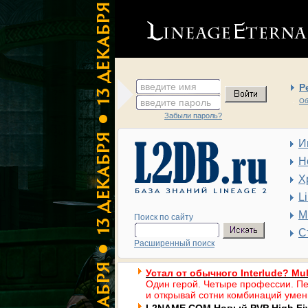
введите имя
Р
введите пароль
Об
Забыли пароль?
И
Н
Х
L
М
Поиск по сайту
С
Расширенный поиск
Устал от обычного Interlude? Mul
Один герой. Четыре профессии. Пе
и открывай сотни комбинаций умен