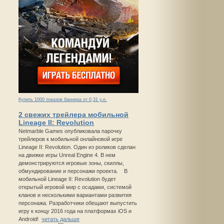
Купить 1000 показов баннера от 0,31 у.е.
2 свежих трейлера мобильной
Lineage II: Revolution
Netmarble Games опубликовала парочку
трейлеров к мобильной онлайновой игре
Lineage II: Revolution. Один из роликов сделан
на движке игры Unreal Engine 4. В нем
демонстрируются игровые зоны, скиллы,
обмундирование и персонажи проекта. В
мобильной Lineage II: Revolution будет
открытый игровой мир с осадами, системой
кланов и несколькими вариантами развития
персонажа. Разработчики обещают выпустить
игру к концу 2016 года на платформах iOS и
Android!
читать дальше