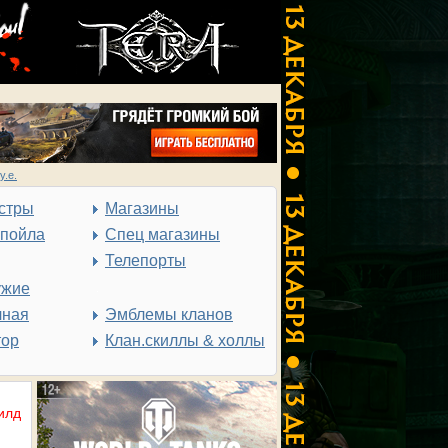
у.е.
стры
Магазины
спойла
Спец магазины
Телепорты
ужие
чная
Эмблемы кланов
тор
Клан.скиллы & холлы
илд