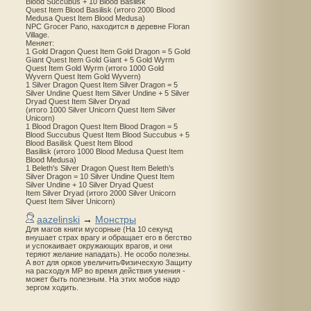
Blood Succubus + 10 Blood Basilisk
Quest Item Blood Basilisk (итого 2000 Blood
Medusa Quest Item Blood Medusa)
NPC Grocer Pano, находится в деревне Floran
Village.
Меняет:
1 Gold Dragon Quest Item Gold Dragon = 5 Gold
Giant Quest Item Gold Giant + 5 Gold Wyrm
Quest Item Gold Wyrm (итого 1000 Gold
Wyvern Quest Item Gold Wyvern)
1 Silver Dragon Quest Item Silver Dragon = 5
Silver Undine Quest Item Silver Undine + 5 Silver
Dryad Quest Item Silver Dryad
(итого 1000 Silver Unicorn Quest Item Silver
Unicorn)
1 Blood Dragon Quest Item Blood Dragon = 5
Blood Succubus Quest Item Blood Succubus + 5
Blood Basilisk Quest Item Blood
Basilisk (итого 1000 Blood Medusa Quest Item
Blood Medusa)
1 Beleth's Silver Dragon Quest Item Beleth’s
Silver Dragon = 10 Silver Undine Quest Item
Silver Undine + 10 Silver Dryad Quest
Item Silver Dryad (итого 2000 Silver Unicorn
Quest Item Silver Unicorn)
aazelinski
→
Монстры
Для магов книги мусорные (На 10 секунд
внушает страх врагу и обращает его в бегство
и успокаивает окружающих врагов, и они
теряют желание нападать). Не особо полезны.
А вот для орков увеличитьФизическую Защиту
на расходуя MP во время действия умения -
может быть полезным. На этих мобов надо
зергом ходить.