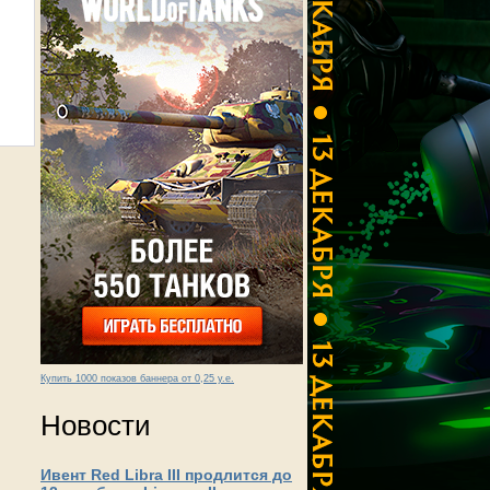
Купить 1000 показов баннера от 0,25 у.е.
Новости
Ивент Red Libra III продлится до