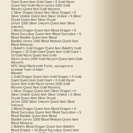
Giant Quest Item Gold Giant + 5 Gold Wyrm
Quest Item Gold Wyrm (итого 1000 Gold
Wyvern Quest Item Gold Wyvern)
1 Silver Dragon Quest Item Silver Dragon = 5
Silver Undine Quest Item Silver Undine + 5 Silver
Dryad Quest Item Silver Dryad
(итого 1000 Silver Unicorn Quest Item Silver
Unicorn)
1 Blood Dragon Quest Item Blood Dragon = 5
Blood Succubus Quest Item Blood Succubus + 5
Blood Basilisk Quest Item Blood
Basilisk (итого 1000 Blood Medusa Quest Item
Blood Medusa)
1 Beleth's Gold Dragon Quest Item Beleth’s Gold
Dragon = 10 Gold Giant Quest Item Gold Giant +
10 Gold Wyrm Quest Item Gold
Wyrm (итого 2000 Gold Wyvern Quest Item Gold
Wyvern)
NPC Head Blacksmith Ferris, находится в
кузнице Town of Aden.
Меняет:
1 Gold Dragon Quest Item Gold Dragon = 5 Gold
Giant Quest Item Gold Giant + 5 Gold Wyrm
Quest Item Gold Wyrm (итого 1000 Gold
Wyvern Quest Item Gold Wyvern)
1 Silver Dragon Quest Item Silver Dragon = 5
Silver Undine Quest Item Silver Undine + 5 Silver
Dryad Quest Item Silver Dryad
(итого 1000 Silver Unicorn Quest Item Silver
Unicorn)
1 Blood Dragon Quest Item Blood Dragon = 5
Blood Succubus Quest Item Blood Succubus + 5
Blood Basilisk Quest Item Blood
Basilisk (итого 1000 Blood Medusa Quest Item
Blood Medusa)
1 Beleth's Blood Dragon Quest Item Beleth’s
Blood Dragon = 10 Blood Succubus Quest Item