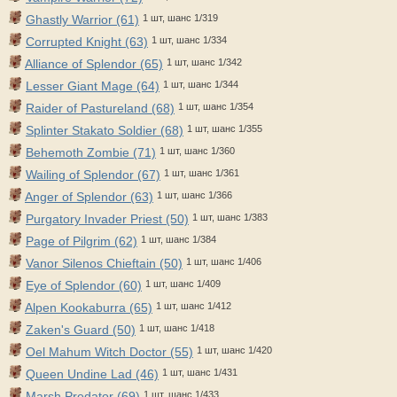
Ghastly Warrior (61)
1 шт, шанс 1/319
Corrupted Knight (63)
1 шт, шанс 1/334
Alliance of Splendor (65)
1 шт, шанс 1/342
Lesser Giant Mage (64)
1 шт, шанс 1/344
Raider of Pastureland (68)
1 шт, шанс 1/354
Splinter Stakato Soldier (68)
1 шт, шанс 1/355
Behemoth Zombie (71)
1 шт, шанс 1/360
Wailing of Splendor (67)
1 шт, шанс 1/361
Anger of Splendor (63)
1 шт, шанс 1/366
Purgatory Invader Priest (50)
1 шт, шанс 1/383
Page of Pilgrim (62)
1 шт, шанс 1/384
Vanor Silenos Chieftain (50)
1 шт, шанс 1/406
Eye of Splendor (60)
1 шт, шанс 1/409
Alpen Kookaburra (65)
1 шт, шанс 1/412
Zaken's Guard (50)
1 шт, шанс 1/418
Oel Mahum Witch Doctor (55)
1 шт, шанс 1/420
Queen Undine Lad (46)
1 шт, шанс 1/431
Marsh Predator (69)
1 шт, шанс 1/433