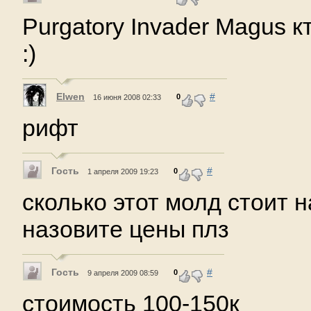
Purgatory Invader Magus к
:)
Elwen
#
0
16 июня 2008 02:33
рифт
Гость
#
0
1 апреля 2009 19:23
сколько этот молд стоит 
назовите цены плз
Гость
#
0
9 апреля 2009 08:59
cтоимость 100-150к