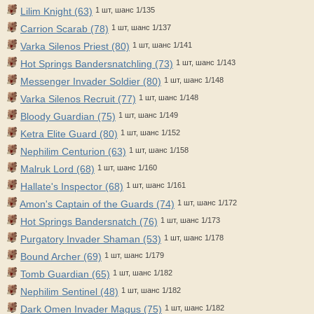
Lilim Knight (63)
1 шт, шанс 1/135
Carrion Scarab (78)
1 шт, шанс 1/137
Varka Silenos Priest (80)
1 шт, шанс 1/141
Hot Springs Bandersnatchling (73)
1 шт, шанс 1/143
Messenger Invader Soldier (80)
1 шт, шанс 1/148
Varka Silenos Recruit (77)
1 шт, шанс 1/148
Bloody Guardian (75)
1 шт, шанс 1/149
Ketra Elite Guard (80)
1 шт, шанс 1/152
Nephilim Centurion (63)
1 шт, шанс 1/158
Malruk Lord (68)
1 шт, шанс 1/160
Hallate's Inspector (68)
1 шт, шанс 1/161
Amon's Captain of the Guards (74)
1 шт, шанс 1/172
Hot Springs Bandersnatch (76)
1 шт, шанс 1/173
Purgatory Invader Shaman (53)
1 шт, шанс 1/178
Bound Archer (69)
1 шт, шанс 1/179
Tomb Guardian (65)
1 шт, шанс 1/182
Nephilim Sentinel (48)
1 шт, шанс 1/182
Dark Omen Invader Magus (75)
1 шт, шанс 1/182