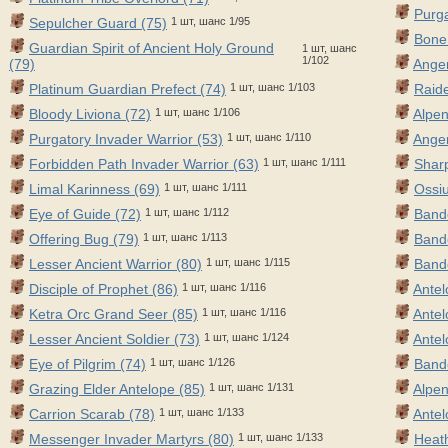
Purg
Sepulcher Guard (75)
1 шт, шанс 1/95
Bone
Guardian Spirit of Ancient Holy Ground
1 шт, шанс
1/102
(79)
Anger
Platinum Guardian Prefect (74)
1 шт, шанс 1/103
Raide
Bloody Liviona (72)
1 шт, шанс 1/106
Alpen
Purgatory Invader Warrior (53)
1 шт, шанс 1/110
Anger
Forbidden Path Invader Warrior (63)
1 шт, шанс 1/111
Sharp
Limal Karinness (69)
1 шт, шанс 1/111
Ossiu
Eye of Guide (72)
1 шт, шанс 1/112
Band
Offering Bug (79)
1 шт, шанс 1/113
Band
Lesser Ancient Warrior (80)
1 шт, шанс 1/115
Band
Disciple of Prophet (86)
1 шт, шанс 1/116
Antel
Ketra Orc Grand Seer (85)
1 шт, шанс 1/116
Antel
Lesser Ancient Soldier (73)
1 шт, шанс 1/124
Antel
Eye of Pilgrim (74)
1 шт, шанс 1/126
Band
Grazing Elder Antelope (85)
1 шт, шанс 1/131
Alpen
Carrion Scarab (78)
1 шт, шанс 1/133
Antel
Messenger Invader Martyrs (80)
1 шт, шанс 1/133
Heath