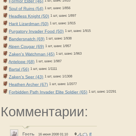
Formor Elder (46)
1 шт, шанс 1/810
Soul of Ruins (54)
1 шт, шанс 1/856
Headless Knight (50)
1 шт, шанс 1/897
Harit Lizardman (50)
1 шт, шанс 1/915
Purgatory Invader Food (50)
1 шт, шанс 1/915
Bandersnatch (69)
1 шт, шанс 1/938
Alpen Cougar (69)
1 шт, шанс 1/957
Zaken's Watchman (45)
1 шт, шанс 1/963
Antelope (68)
1 шт, шанс 1/987
Bartal (56)
1 шт, шанс 1/1111
Zaken's Seer (43)
1 шт, шанс 1/1308
Heathen Archer (67)
1 шт, шанс 1/2077
Forbidden Path Invader Elite Soldier (65)
1 шт, шанс 1/2291
Комментарии:
Гость
#
0
16 июня 2008 01:10