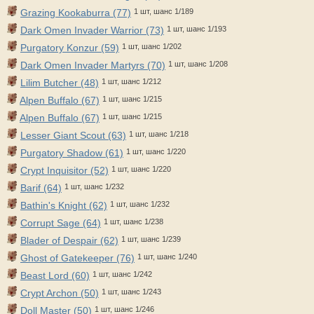
Grazing Kookaburra (77)
1 шт, шанс 1/189
Dark Omen Invader Warrior (73)
1 шт, шанс 1/193
Purgatory Konzur (59)
1 шт, шанс 1/202
Dark Omen Invader Martyrs (70)
1 шт, шанс 1/208
Lilim Butcher (48)
1 шт, шанс 1/212
Alpen Buffalo (67)
1 шт, шанс 1/215
Alpen Buffalo (67)
1 шт, шанс 1/215
Lesser Giant Scout (63)
1 шт, шанс 1/218
Purgatory Shadow (61)
1 шт, шанс 1/220
Crypt Inquisitor (52)
1 шт, шанс 1/220
Barif (64)
1 шт, шанс 1/232
Bathin's Knight (62)
1 шт, шанс 1/232
Corrupt Sage (64)
1 шт, шанс 1/238
Blader of Despair (62)
1 шт, шанс 1/239
Ghost of Gatekeeper (76)
1 шт, шанс 1/240
Beast Lord (60)
1 шт, шанс 1/242
Crypt Archon (50)
1 шт, шанс 1/243
Doll Master (50)
1 шт, шанс 1/246