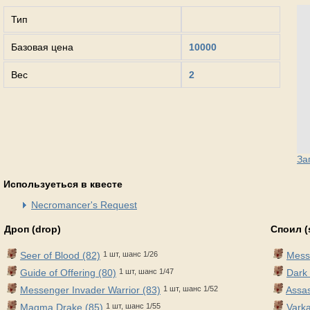
Тип
Базовая цена
10000
Вес
2
За
Используеться в квесте
Necromancer's Request
Дроп (drop)
Споил (
Seer of Blood (82)
1 шт, шанс 1/26
Messe
Guide of Offering (80)
1 шт, шанс 1/47
Dark 
Messenger Invader Warrior (83)
1 шт, шанс 1/52
Assas
Magma Drake (85)
1 шт, шанс 1/55
Varka