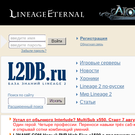
введите имя
Регистрация
введите пароль
Обратная связь
Забыли пароль?
Игровые серверы
Новости
Хроники
Lineage 2 по-русски
Мир Lineage 2
Поиск по сайту
Статьи
Расширенный поиск
Устал от обычного Interlude? MultiSub x550. Старт 7 авг
Один герой. Четыре профессии. Переноси навыки трёх саб-к
и открывай сотни комбинаций умений.