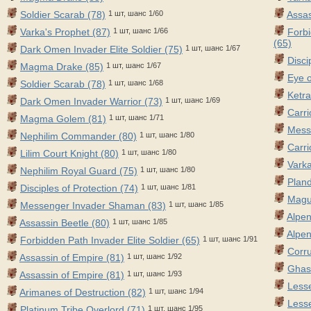
Soldier Scarab (78)
1 шт, шанс 1/60
Assas
Varka's Prophet (87)
1 шт, шанс 1/66
Forbi
(65)
Dark Omen Invader Elite Soldier (75)
1 шт, шанс 1/67
Disci
Magma Drake (85)
1 шт, шанс 1/67
Eye o
Soldier Scarab (78)
1 шт, шанс 1/68
Ketra
Dark Omen Invader Warrior (73)
1 шт, шанс 1/69
Carri
Magma Golem (81)
1 шт, шанс 1/71
Mess
Nephilim Commander (80)
1 шт, шанс 1/80
Carri
Lilim Court Knight (80)
1 шт, шанс 1/80
Varka
Nephilim Royal Guard (75)
1 шт, шанс 1/80
Pland
Disciples of Protection (74)
1 шт, шанс 1/81
Magu
Messenger Invader Shaman (83)
1 шт, шанс 1/85
Alpen
Assassin Beetle (80)
1 шт, шанс 1/85
Alpen
Forbidden Path Invader Elite Soldier (65)
1 шт, шанс 1/91
Corru
Assassin of Empire (81)
1 шт, шанс 1/92
Ghast
Assassin of Empire (81)
1 шт, шанс 1/93
Lesse
Arimanes of Destruction (82)
1 шт, шанс 1/94
Lesse
Platinum Tribe Overlord (71)
1 шт, шанс 1/95