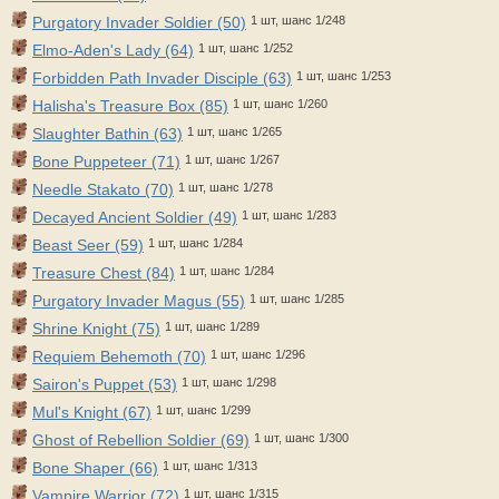
Purgatory Invader Soldier (50)
1 шт, шанс 1/248
Elmo-Aden's Lady (64)
1 шт, шанс 1/252
Forbidden Path Invader Disciple (63)
1 шт, шанс 1/253
Halisha's Treasure Box (85)
1 шт, шанс 1/260
Slaughter Bathin (63)
1 шт, шанс 1/265
Bone Puppeteer (71)
1 шт, шанс 1/267
Needle Stakato (70)
1 шт, шанс 1/278
Decayed Ancient Soldier (49)
1 шт, шанс 1/283
Beast Seer (59)
1 шт, шанс 1/284
Treasure Chest (84)
1 шт, шанс 1/284
Purgatory Invader Magus (55)
1 шт, шанс 1/285
Shrine Knight (75)
1 шт, шанс 1/289
Requiem Behemoth (70)
1 шт, шанс 1/296
Sairon's Puppet (53)
1 шт, шанс 1/298
Mul's Knight (67)
1 шт, шанс 1/299
Ghost of Rebellion Soldier (69)
1 шт, шанс 1/300
Bone Shaper (66)
1 шт, шанс 1/313
Vampire Warrior (72)
1 шт, шанс 1/315