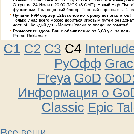
L2NAME.COM Новый PVP High Five x1500 с продвинуты
Открытие 24 Июля в 20:00 (МСК +3 GMT). Новый High Five 
функциями. Полноценный бафер. Топовый персонаж за 1 ча
Лучший PVP сервер L2Essence которому нет аналогов!
Только у нас всего можно добиться игровым путем без донат
честной! Каждый день Монеты Удачи за владение замком!
Разместите здесь Ваше объявление от 6,63 у.е. за клик
Promo-Reklama.ru
C1
C2
C3
C4
Interlud
РуОфф
Graci
Freya
GoD
GoD:
Информация о GoD
Classic
Epic Ta
Все вещи