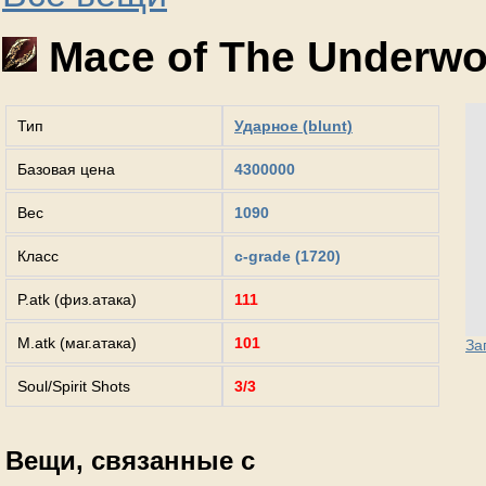
Mace of The Underwo
Тип
Ударное (blunt)
Базовая цена
4300000
Вес
1090
Класс
c-grade (1720)
P.atk (физ.атака)
111
M.atk (маг.атака)
101
За
Soul/Spirit Shots
3/3
Вещи, связанные с