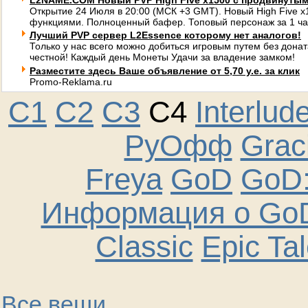
L2NAME.COM Новый PVP High Five x1500 с продвинуты
Открытие 24 Июля в 20:00 (МСК +3 GMT). Новый High Five 
функциями. Полноценный бафер. Топовый персонаж за 1 ча
Лучший PVP сервер L2Essence которому нет аналогов!
Только у нас всего можно добиться игровым путем без донат
честной! Каждый день Монеты Удачи за владение замком!
Разместите здесь Ваше объявление от 5,70 у.е. за клик
Promo-Reklama.ru
C1
C2
C3
C4
Interlud
РуОфф
Graci
Freya
GoD
GoD:
Информация о GoD
Classic
Epic Ta
Все вещи