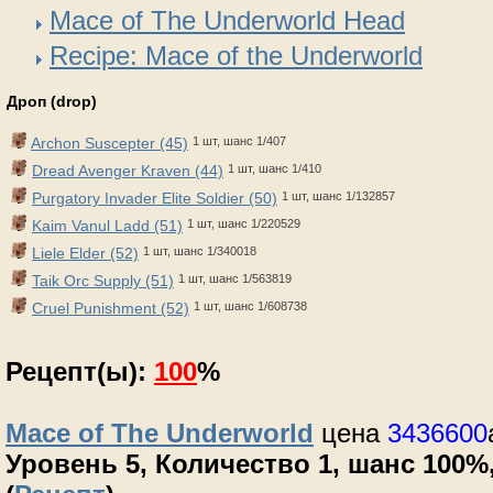
Mace of The Underworld Head
Recipe: Mace of the Underworld
Дроп (drop)
Archon Suscepter (45)
1 шт, шанс 1/407
Dread Avenger Kraven (44)
1 шт, шанс 1/410
Purgatory Invader Elite Soldier (50)
1 шт, шанс 1/132857
Kaim Vanul Ladd (51)
1 шт, шанс 1/220529
Liele Elder (52)
1 шт, шанс 1/340018
Taik Orc Supply (51)
1 шт, шанс 1/563819
Cruel Punishment (52)
1 шт, шанс 1/608738
Рецепт(ы):
100
%
Mace of The Underworld
цена
3436600
Уровень 5, Количество 1, шанс 100%,