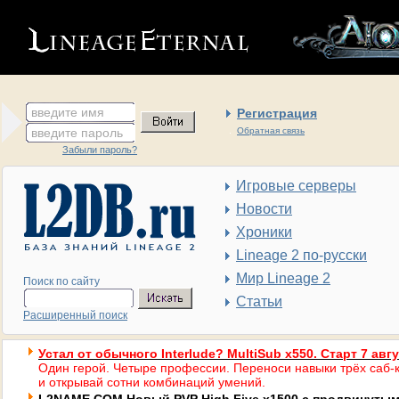
введите имя
Регистрация
введите пароль
Обратная связь
Забыли пароль?
Игровые серверы
Новости
Хроники
Lineage 2 по-русски
Мир Lineage 2
Поиск по сайту
Статьи
Расширенный поиск
Устал от обычного Interlude? MultiSub x550. Старт 7 авг
Один герой. Четыре профессии. Переноси навыки трёх саб-к
и открывай сотни комбинаций умений.