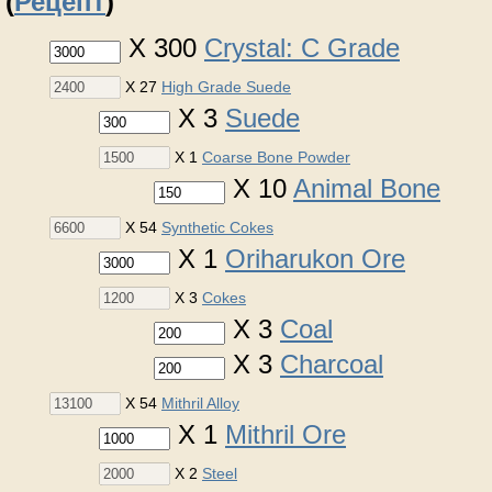
(
Рецепт
)
X 300
Crystal: C Grade
X 27
High Grade Suede
X 3
Suede
X 1
Coarse Bone Powder
X 10
Animal Bone
X 54
Synthetic Cokes
X 1
Oriharukon Ore
X 3
Cokes
X 3
Coal
X 3
Charcoal
X 54
Mithril Alloy
X 1
Mithril Ore
X 2
Steel