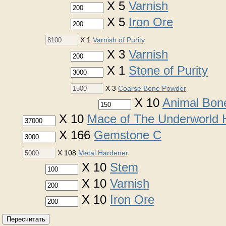
X 5
Varnish
X 5
Iron Ore
X 1
Varnish of Purity
X 3
Varnish
X 1
Stone of Purity
X 3
Coarse Bone Powder
X 10
Animal Bon
X 10
Mace of The Underworld
X 166
Gemstone C
X 108
Metal Hardener
X 10
Stem
X 10
Varnish
X 10
Iron Ore
Пересчитать