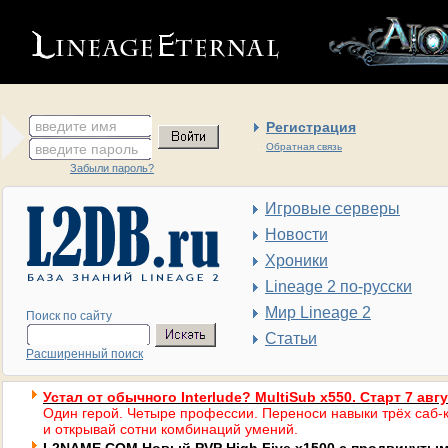
введите имя
Регистрация
введите пароль
Обратная связь
Забыли пароль?
Игровые серверы
Новости
Хроники
Lineage 2 по-русски
Мир Lineage 2
Поиск по сайту
Статьи
Расширенный поиск
Устал от обычного Interlude? MultiSub x550. Старт 7 авг
Один герой. Четыре профессии. Переноси навыки трёх саб-к
и открывай сотни комбинаций умений.