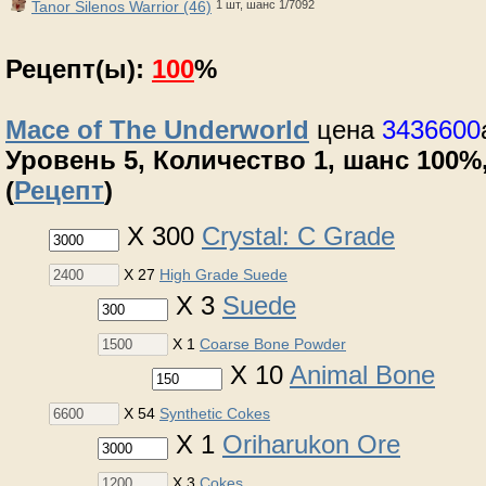
Tanor Silenos Warrior (46)
1 шт, шанс 1/7092
Рецепт(ы):
100
%
Mace of The Underworld
цена
3436600
Уровень 5, Количество 1, шанс 100%,
(
Рецепт
)
X 300
Crystal: C Grade
X 27
High Grade Suede
X 3
Suede
X 1
Coarse Bone Powder
X 10
Animal Bone
X 54
Synthetic Cokes
X 1
Oriharukon Ore
X 3
Cokes