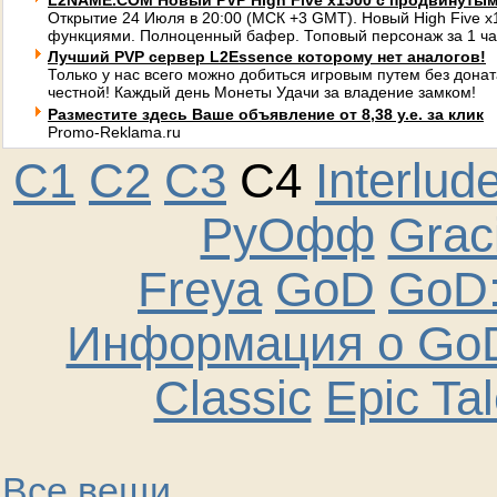
L2NAME.COM Новый PVP High Five x1500 с продвинуты
Открытие 24 Июля в 20:00 (МСК +3 GMT). Новый High Five 
функциями. Полноценный бафер. Топовый персонаж за 1 ча
Лучший PVP сервер L2Essence которому нет аналогов!
Только у нас всего можно добиться игровым путем без донат
честной! Каждый день Монеты Удачи за владение замком!
Разместите здесь Ваше объявление от 8,38 у.е. за клик
Promo-Reklama.ru
C1
C2
C3
C4
Interlud
РуОфф
Graci
Freya
GoD
GoD:
Информация о GoD
Classic
Epic Ta
Все вещи