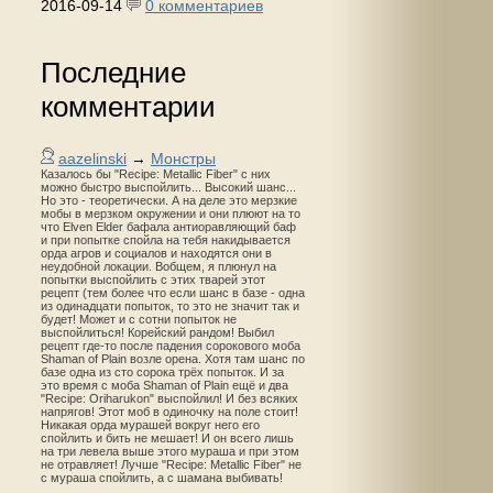
2016-09-14
0 комментариев
Последние
комментарии
aazelinski
→
Монстры
Казалось бы "Recipe: Metallic Fiber" с них
можно быстро выспойлить... Высокий шанс...
Но это - теоретически. А на деле это мерзкие
мобы в мерзком окружении и они плюют на то
что Elven Elder бафала антиоравляющий баф
и при попытке спойла на тебя накидывается
орда агров и социалов и находятся они в
неудобной локации. Вобщем, я плюнул на
попытки выспойлить с этих тварей этот
рецепт (тем более что если шанс в базе - одна
из одинадцати попыток, то это не значит так и
будет! Может и с сотни попыток не
выспойлиться! Корейский рандом! Выбил
рецепт где-то после падения сорокового моба
Shaman of Plain возле орена. Хотя там шанс по
базе одна из сто сорока трёх попыток. И за
это время с моба Shaman of Plain ещё и два
"Recipe: Oriharukon" выспойлил! И без всяких
напрягов! Этот моб в одиночку на поле стоит!
Никакая орда мурашей вокруг него его
спойлить и бить не мешает! И он всего лишь
на три левела выше этого мураша и при этом
не отравляет! Лучше "Recipe: Metallic Fiber" не
с мураша спойлить, а с шамана выбивать!