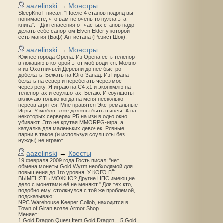
aazelinski
→
Монстры
SleepKnoT писал: "После 4 станов подряд вы
понимаете, что вам не очень то нужна эта
книга". - Для спасения от частых станов надо
делать себе сапортом Elven Elder у которой
есть магия (Баф) Антистана (Резист Шок).
aazelinski
→
Монстры
Южнее города Орена. Из Орена есть телепорт
в локацию в которой этот моб водится. Можно
и из Охотничьей Деревни до неё быстро
добежать. Бежать на Юго-Запад. Из Гирана
бежать на север и перебегать через мост
через реку. Я играю на С4 х1 и экономлю на
телепортах и соулшотах. Бегаю. И соулшоты
включаю только когда на меня несколько
персов агрятся. Мне нравятся Экстремальные
Игры. У мобов тоже должны быть шансы! А на
некоторых серверах РБ на изи в одно окно
убивают. Это не крутая MMORPG-игра, а
казуалка для маленьких девочек. Ровные
парни в такое (и используя соулшоты без
нужды) не играют.
aazelinski
→
Квесты
19 февраля 2009 года Гость писал: "нет
обмена монеты Gold Wyrm необходимой для
повышения до 1го уровня. У КОГО ЕЁ
ВЫМЕНЯТЬ МОЖНО? Другие НПС имеющие
дело с монетами её не меняют." Для тех кто,
подобно ему, столкнулся с той же проблемой,
подсказываю:
NPC Warehouse Keeper Collob, находится в
Town of Giran возле Armor Shop.
Меняет:
1 Gold Dragon Quest Item Gold Dragon = 5 Gold