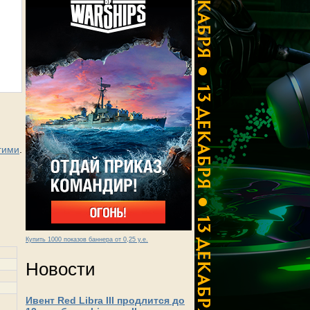
гими
.
Купить 1000 показов баннера от 0,25 у.е.
Новости
Ивент Red Libra III продлится до