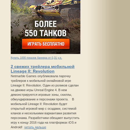
Купить 1000 показов баннера от 0,31 у.е.
2 свежих трейлера мобильной
Lineage II: Revolution
Netmarble Games опубликовала парочку
трейлеров к мобильной онлайновой игре
Lineage II: Revolution. Один из роликов сделан
на движке игры Unreal Engine 4. В нем
демонстрируются игровые зоны, скиллы,
обмундирование и персонажи проекта. В
мобильной Lineage II: Revolution будет
открытый игровой мир с осадами, системой
кланов и несколькими вариантами развития
персонажа. Разработчики обещают выпустить
игру к концу 2016 года на платформах iOS и
Android!
читать дальше