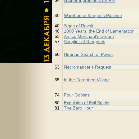
34
Gather Ingredients for Pie
40
Warehouse Keeper's Pastime
40
Signs of Revolt
48
1000 Years, the End of Lamentation
53
An Ice Merchant's Dream
57
Supplier of Reagents
60
Heart in Search of Power
63
Necromancer's Request
65
In the Forgotten Village
74
Four Goblets
80
Expulsion of Evil Spirits
81
The Zero Hour