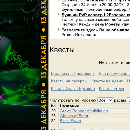
L2NAME.COM Новый PVP High Fi
Открытие 24 Июля в 20:00 (МСК +3
функциями. Полноценный бафер. Т
Лучший PVP сервер L2Essence к
Только у нас всего можно добиться
честной! Каждый день Монеты Удач
Разместите здесь Ваше объявлени
Promo-Reklama.ru
Квесты
Не хватает опис
В начальных деревнях
Для низких уро
Квесты на ресурсы
Квесты на адену
Н
Квесты Gracia Epilogue
Квесты Freya
Фильтровать по: уровню
расам
lvl
Название
20
Grave Robber Annihilation
23
Ghosts of Batur
32
Black Swan