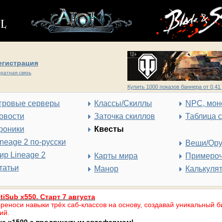
егистрация
ратная связь
Купить 1000 показов баннера от 0,41 
гровые серверы
Классы/Скиллы
NPC, мон
овости
Заточка скиллов
Таблица 
роники
Квесты
ineage 2 по-русски
Вещи/Ор
ир Lineage 2
Карты мира
Примеро
татьи
Манор
Калькуля
tiSub x550. Старт 7 августа
реноси навыки трёх саб-классов на основу, создавай уникальный б
ий.