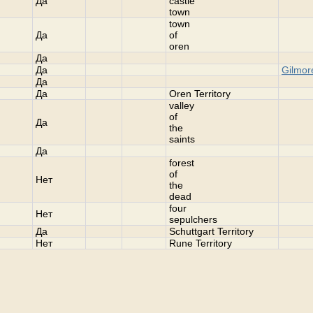
Да
castle
town
town
Да
of
oren
Да
Да
Gilmor
Да
Да
Oren Territory
valley
of
Да
the
saints
Да
forest
of
Нет
the
dead
four
Нет
sepulchers
Да
Schuttgart Territory
Нет
Rune Territory