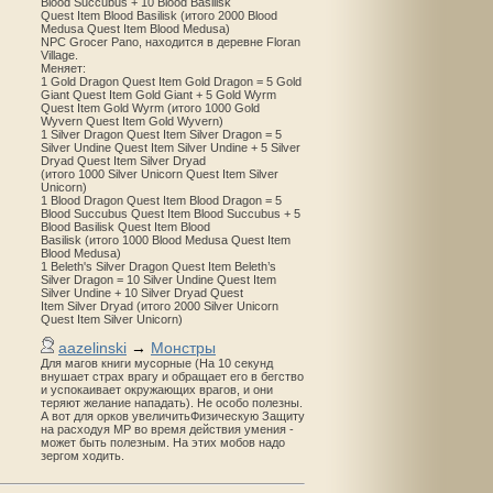
Blood Succubus + 10 Blood Basilisk
Quest Item Blood Basilisk (итого 2000 Blood
Medusa Quest Item Blood Medusa)
NPC Grocer Pano, находится в деревне Floran
Village.
Меняет:
1 Gold Dragon Quest Item Gold Dragon = 5 Gold
Giant Quest Item Gold Giant + 5 Gold Wyrm
Quest Item Gold Wyrm (итого 1000 Gold
Wyvern Quest Item Gold Wyvern)
1 Silver Dragon Quest Item Silver Dragon = 5
Silver Undine Quest Item Silver Undine + 5 Silver
Dryad Quest Item Silver Dryad
(итого 1000 Silver Unicorn Quest Item Silver
Unicorn)
1 Blood Dragon Quest Item Blood Dragon = 5
Blood Succubus Quest Item Blood Succubus + 5
Blood Basilisk Quest Item Blood
Basilisk (итого 1000 Blood Medusa Quest Item
Blood Medusa)
1 Beleth's Silver Dragon Quest Item Beleth’s
Silver Dragon = 10 Silver Undine Quest Item
Silver Undine + 10 Silver Dryad Quest
Item Silver Dryad (итого 2000 Silver Unicorn
Quest Item Silver Unicorn)
aazelinski
→
Монстры
Для магов книги мусорные (На 10 секунд
внушает страх врагу и обращает его в бегство
и успокаивает окружающих врагов, и они
теряют желание нападать). Не особо полезны.
А вот для орков увеличитьФизическую Защиту
на расходуя MP во время действия умения -
может быть полезным. На этих мобов надо
зергом ходить.