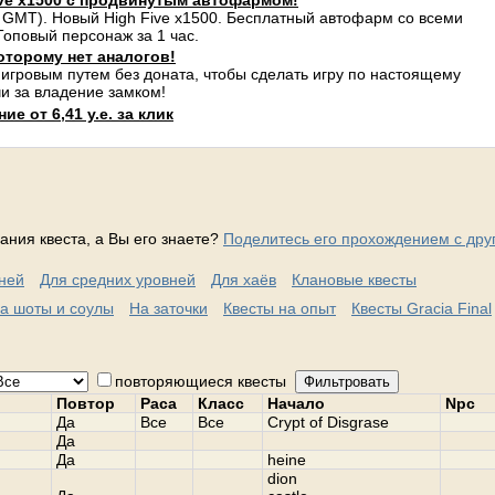
ve x1500 с продвинутым автофармом!
 GMT). Новый High Five x1500. Бесплатный автофарм со всеми
оповый персонаж за 1 час.
оторому нет аналогов!
 игровым путем без доната, чтобы сделать игру по настоящему
и за владение замком!
е от 6,41 у.е. за клик
ания квеста, а Вы его знаете?
Поделитесь его прохождением с дру
вней
Для средних уровней
Для хаёв
Клановые квесты
а шоты и соулы
На заточки
Квесты на опыт
Квесты Gracia Final
повторяющиеся квесты
Фильтровать
Повтор
Раса
Класс
Начало
Npc
Да
Все
Все
Crypt of Disgrase
Да
Да
heine
dion