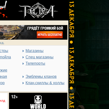
у.е.
стры
Магазины
спойла
Спец магазины
Телепорты
ужие
чная
Эмблемы кланов
тор
Клан.скиллы & холлы
илд