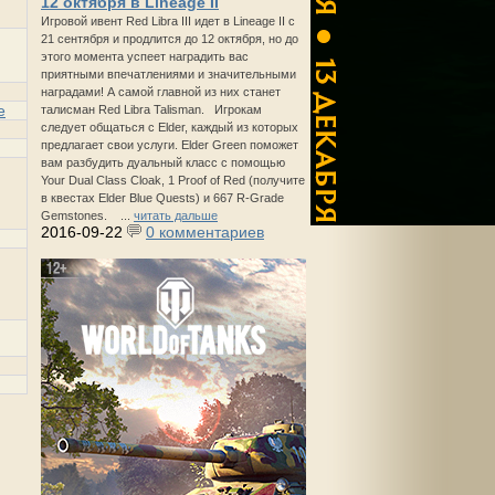
12 октября в Lineage II
Игровой ивент Red Libra III идет в Lineage II с
21 сентября и продлится до 12 октября, но до
этого момента успеет наградить вас
приятными впечатлениями и значительными
наградами! А самой главной из них станет
e
талисман Red Libra Talisman. Игрокам
следует общаться с Elder, каждый из которых
предлагает свои услуги. Elder Green поможет
вам разбудить дуальный класс с помощью
Your Dual Class Cloak, 1 Proof of Red (получите
в квестах Elder Blue Quests) и 667 R-Grade
Gemstones. ...
читать дальше
2016-09-22
0 комментариев