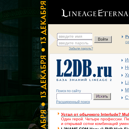
введите имя
Р
введите пароль
Об
Забыли пароль?
И
Н
Х
L
М
Поиск по сайту
С
Расширенный поиск
Устал от обычного Interlude? Mul
Один герой. Четыре профессии. Пе
и открывай сотни комбинаций умен