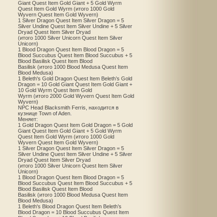
Giant Quest Item Gold Giant + 5 Gold Wyrm
Quest Item Gold Wyrm (итого 1000 Gold
Wyvern Quest Item Gold Wyvern)
1 Silver Dragon Quest Item Silver Dragon = 5
Silver Undine Quest Item Silver Undine + 5 Silver
Dryad Quest Item Silver Dryad
(итого 1000 Silver Unicorn Quest Item Silver
Unicorn)
1 Blood Dragon Quest Item Blood Dragon = 5
Blood Succubus Quest Item Blood Succubus + 5
Blood Basilisk Quest Item Blood
Basilisk (итого 1000 Blood Medusa Quest Item
Blood Medusa)
1 Beleth's Gold Dragon Quest Item Beleth’s Gold
Dragon = 10 Gold Giant Quest Item Gold Giant +
10 Gold Wyrm Quest Item Gold
Wyrm (итого 2000 Gold Wyvern Quest Item Gold
Wyvern)
NPC Head Blacksmith Ferris, находится в
кузнице Town of Aden.
Меняет:
1 Gold Dragon Quest Item Gold Dragon = 5 Gold
Giant Quest Item Gold Giant + 5 Gold Wyrm
Quest Item Gold Wyrm (итого 1000 Gold
Wyvern Quest Item Gold Wyvern)
1 Silver Dragon Quest Item Silver Dragon = 5
Silver Undine Quest Item Silver Undine + 5 Silver
Dryad Quest Item Silver Dryad
(итого 1000 Silver Unicorn Quest Item Silver
Unicorn)
1 Blood Dragon Quest Item Blood Dragon = 5
Blood Succubus Quest Item Blood Succubus + 5
Blood Basilisk Quest Item Blood
Basilisk (итого 1000 Blood Medusa Quest Item
Blood Medusa)
1 Beleth's Blood Dragon Quest Item Beleth’s
Blood Dragon = 10 Blood Succubus Quest Item