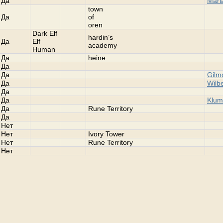
Да
Mari
town
Да
of
oren
Dark Elf
hardin’s
Да
Elf
academy
Human
Да
heine
Да
Да
Gilm
Да
Wilbe
Да
Да
Klum
Да
Rune Territory
Да
Нет
Нет
Ivory Tower
Нет
Rune Territory
Нет