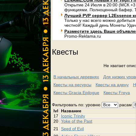
L2NAME.COM Новый PVP High Fi
Открытие 24 Июля в 20:00 (МСК +3
функциями. Полноценный бафер. Т
Лучший PVP сервер L2Essence к
Только у нас всего можно добиться
честной! Каждый день Монеты Удач
Разместите здесь Ваше объявлени
Promo-Reklama.ru
Квесты
Не хватает опис
В начальных деревнях
Для низких уро
Квесты на ресурсы
Квесты на адену
Н
Квесты Gracia Epilogue
Квесты Freya
Фильтровать по: уровню
расам
lvl
Название
17
Iconic Trinity
20
Yoke of the Past
21
Seed of Evil