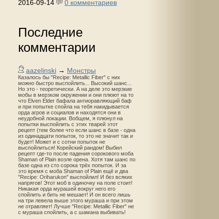
2016-09-14
0 комментариев
Последние
комментарии
aazelinski
→
Монстры
Казалось бы "Recipe: Metallic Fiber" с них
можно быстро выспойлить... Высокий шанс...
Но это - теоретически. А на деле это мерзкие
мобы в мерзком окружении и они плюют на то
что Elven Elder бафала антиоравляющий баф
и при попытке спойла на тебя накидывается
орда агров и социалов и находятся они в
неудобной локации. Вобщем, я плюнул на
попытки выспойлить с этих тварей этот
рецепт (тем более что если шанс в базе - одна
из одинадцати попыток, то это не значит так и
будет! Может и с сотни попыток не
выспойлиться! Корейский рандом! Выбил
рецепт где-то после падения сорокового моба
Shaman of Plain возле орена. Хотя там шанс по
базе одна из сто сорока трёх попыток. И за
это время с моба Shaman of Plain ещё и два
"Recipe: Oriharukon" выспойлил! И без всяких
напрягов! Этот моб в одиночку на поле стоит!
Никакая орда мурашей вокруг него его
спойлить и бить не мешает! И он всего лишь
на три левела выше этого мураша и при этом
не отравляет! Лучше "Recipe: Metallic Fiber" не
с мураша спойлить, а с шамана выбивать!