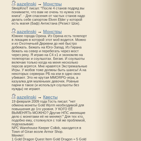
aazelinski
→
Монстры
SleepKnoT писал: "После 4 станов подряд вы
понимаете, что вам не очень то нужна эта
книга". - Для спасения от частых станов надо
делать себе сапортом Elven Elder у которой
есть магия (Баф) Антистана (Резист Шок).
aazelinski
→
Монстры
Южнее города Орена. Из Орена есть телепорт
в локацию в которой этот моб водится. Можно
и из Охотничьей Деревни до неё быстро
добежать. Бежать на Юго-Запад. Из Гирана
бежать на север и перебегать через мост
через реку. Я играю на С4 х1 и экономлю на
телепортах и соулшотах. Бегаю. И соулшоты
включаю только когда на меня несколько
персов агрятся. Мне нравятся Экстремальные
Игры. У мобов тоже должны быть шансы! А на
некоторых серверах РБ на изи в одно окно
убивают. Это не крутая MMORPG-игра, а
казуалка для маленьких девочек. Ровные
парни в такое (и используя соулшоты без
нужды) не играют.
aazelinski
→
Квесты
19 февраля 2009 года Гость писал: "нет
обмена монеты Gold Wyrm необходимой для
повышения до 1го уровня. У КОГО ЕЁ
ВЫМЕНЯТЬ МОЖНО? Другие НПС имеющие
дело с монетами её не меняют." Для тех кто,
подобно ему, столкнулся с той же проблемой,
подсказываю:
NPC Warehouse Keeper Collob, находится в
Town of Giran возле Armor Shop.
Меняет:
1 Gold Dragon Quest Item Gold Dragon = 5 Gold