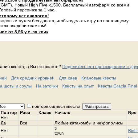
ve x1500 с продвинутым автофармом!
 GMT). Новый High Five x1500. Бесплатный автофарм со всеми
оповый персонаж за 1 час.
оторому нет аналогов!
 игровым путем без доната, чтобы сделать игру по настоящему
и за владение замком!
е от 8,96 у.е. за клик
ания квеста, а Вы его знаете?
Поделитесь его прохождением с дру
вней
Для средних уровней
Для хаёв
Клановые квесты
а шоты и соулы
На заточки
Квесты на опыт
Квесты Gracia Final
повторяющиеся квесты
Фильтровать
Повтор
Раса
Класс
Начало
Npc
Нет
Да
Все
Любые катакомбы и некрополисы
ti
Нет
Bioti
town