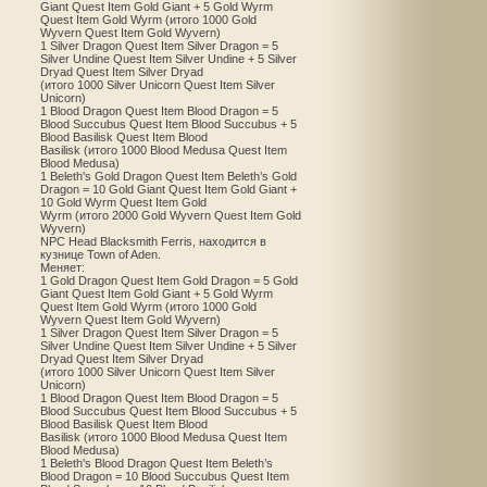
Giant Quest Item Gold Giant + 5 Gold Wyrm
Quest Item Gold Wyrm (итого 1000 Gold
Wyvern Quest Item Gold Wyvern)
1 Silver Dragon Quest Item Silver Dragon = 5
Silver Undine Quest Item Silver Undine + 5 Silver
Dryad Quest Item Silver Dryad
(итого 1000 Silver Unicorn Quest Item Silver
Unicorn)
1 Blood Dragon Quest Item Blood Dragon = 5
Blood Succubus Quest Item Blood Succubus + 5
Blood Basilisk Quest Item Blood
Basilisk (итого 1000 Blood Medusa Quest Item
Blood Medusa)
1 Beleth's Gold Dragon Quest Item Beleth’s Gold
Dragon = 10 Gold Giant Quest Item Gold Giant +
10 Gold Wyrm Quest Item Gold
Wyrm (итого 2000 Gold Wyvern Quest Item Gold
Wyvern)
NPC Head Blacksmith Ferris, находится в
кузнице Town of Aden.
Меняет:
1 Gold Dragon Quest Item Gold Dragon = 5 Gold
Giant Quest Item Gold Giant + 5 Gold Wyrm
Quest Item Gold Wyrm (итого 1000 Gold
Wyvern Quest Item Gold Wyvern)
1 Silver Dragon Quest Item Silver Dragon = 5
Silver Undine Quest Item Silver Undine + 5 Silver
Dryad Quest Item Silver Dryad
(итого 1000 Silver Unicorn Quest Item Silver
Unicorn)
1 Blood Dragon Quest Item Blood Dragon = 5
Blood Succubus Quest Item Blood Succubus + 5
Blood Basilisk Quest Item Blood
Basilisk (итого 1000 Blood Medusa Quest Item
Blood Medusa)
1 Beleth's Blood Dragon Quest Item Beleth’s
Blood Dragon = 10 Blood Succubus Quest Item