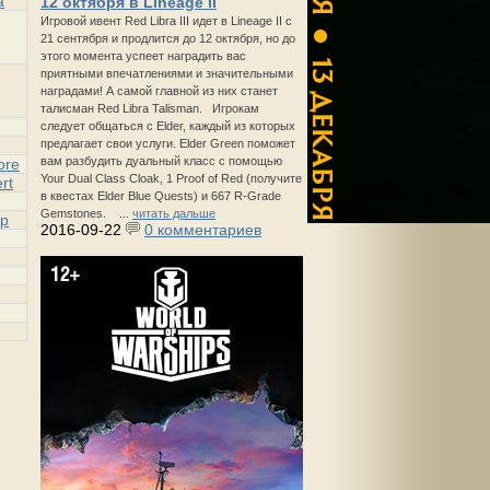
a
12 октября в Lineage II
Игровой ивент Red Libra III идет в Lineage II с
21 сентября и продлится до 12 октября, но до
этого момента успеет наградить вас
приятными впечатлениями и значительными
наградами! А самой главной из них станет
талисман Red Libra Talisman. Игрокам
следует общаться с Elder, каждый из которых
предлагает свои услуги. Elder Green поможет
вам разбудить дуальный класс с помощью
ore
Your Dual Class Cloak, 1 Proof of Red (получите
rt
в квестах Elder Blue Quests) и 667 R-Grade
Gemstones. ...
читать дальше
p
2016-09-22
0 комментариев