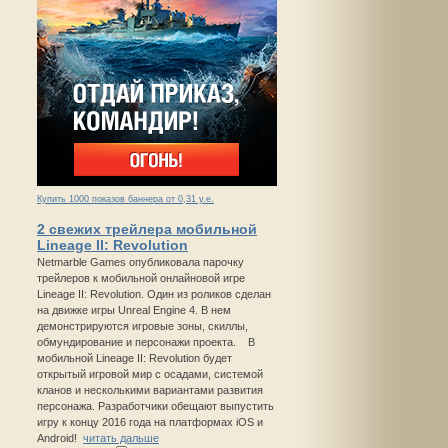
Купить 1000 показов баннера от 0,31 у.е.
2 свежих трейлера мобильной
Lineage II: Revolution
Netmarble Games опубликовала парочку
трейлеров к мобильной онлайновой игре
Lineage II: Revolution. Один из роликов сделан
на движке игры Unreal Engine 4. В нем
демонстрируются игровые зоны, скиллы,
обмундирование и персонажи проекта. В
мобильной Lineage II: Revolution будет
открытый игровой мир с осадами, системой
кланов и несколькими вариантами развития
персонажа. Разработчики обещают выпустить
игру к концу 2016 года на платформах iOS и
Android!
читать дальше