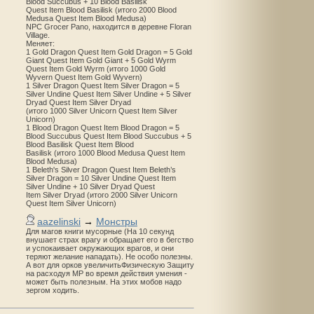
Blood Succubus + 10 Blood Basilisk
Quest Item Blood Basilisk (итого 2000 Blood
Medusa Quest Item Blood Medusa)
NPC Grocer Pano, находится в деревне Floran
Village.
Меняет:
1 Gold Dragon Quest Item Gold Dragon = 5 Gold
Giant Quest Item Gold Giant + 5 Gold Wyrm
Quest Item Gold Wyrm (итого 1000 Gold
Wyvern Quest Item Gold Wyvern)
1 Silver Dragon Quest Item Silver Dragon = 5
Silver Undine Quest Item Silver Undine + 5 Silver
Dryad Quest Item Silver Dryad
(итого 1000 Silver Unicorn Quest Item Silver
Unicorn)
1 Blood Dragon Quest Item Blood Dragon = 5
Blood Succubus Quest Item Blood Succubus + 5
Blood Basilisk Quest Item Blood
Basilisk (итого 1000 Blood Medusa Quest Item
Blood Medusa)
1 Beleth's Silver Dragon Quest Item Beleth’s
Silver Dragon = 10 Silver Undine Quest Item
Silver Undine + 10 Silver Dryad Quest
Item Silver Dryad (итого 2000 Silver Unicorn
Quest Item Silver Unicorn)
aazelinski
→
Монстры
Для магов книги мусорные (На 10 секунд
внушает страх врагу и обращает его в бегство
и успокаивает окружающих врагов, и они
теряют желание нападать). Не особо полезны.
А вот для орков увеличитьФизическую Защиту
на расходуя MP во время действия умения -
может быть полезным. На этих мобов надо
зергом ходить.