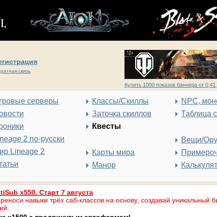
егистрация
ратная связь
Купить 1000 показов баннера от 0,41 
гровые серверы
Классы/Скиллы
NPC, мон
овости
Заточка скиллов
Таблица 
роники
Квесты
ineage 2 по-русски
Вещи/Ор
ир Lineage 2
Карты мира
Примеро
татьи
Манор
Калькуля
tiSub x550. Старт 7 августа
реноси навыки трёх саб-классов на основу, создавай уникальный б
ий.