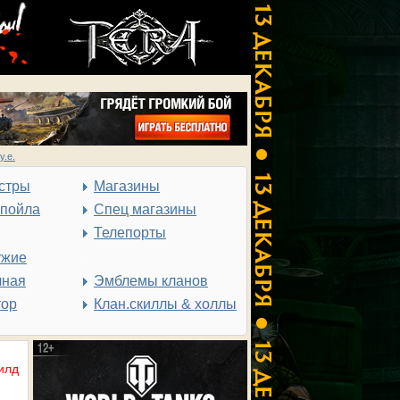
у.е.
стры
Магазины
спойла
Спец магазины
Телепорты
ужие
чная
Эмблемы кланов
тор
Клан.скиллы & холлы
илд