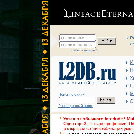
введите имя
Р
введите пароль
Об
Забыли пароль?
И
Н
Х
L
М
Поиск по сайту
С
Расширенный поиск
Устал от обычного Interlude? Mul
Один герой. Четыре профессии. Пе
и открывай сотни комбинаций умен