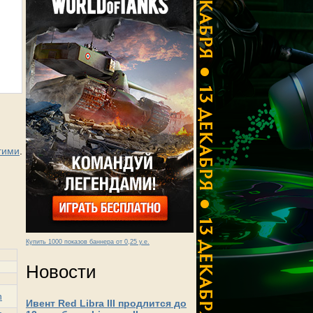
гими
.
Купить 1000 показов баннера от 0,25 у.е.
Новости
n
Ивент Red Libra III продлится до