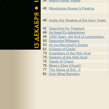
30
Aiding Floran Village
40
Warehouse Keeper's Pastime
40
Under the Shadow of the Ivory Tower
42
Searching for Treasure
46
An Aged Ex-Adventurer
48
1000 Years, the End of Lamentation
50
Seductive Whispers
53
An Ice Merchant's Dream
61
A Game of Cards
73
Guardians of the Holy Grail
73
Seekers of the Holy Grail
75
Seeds of Chaos
75
Mimir's Elixir (Quest)
77
The Name of Evil - 2
81
Only What Remains