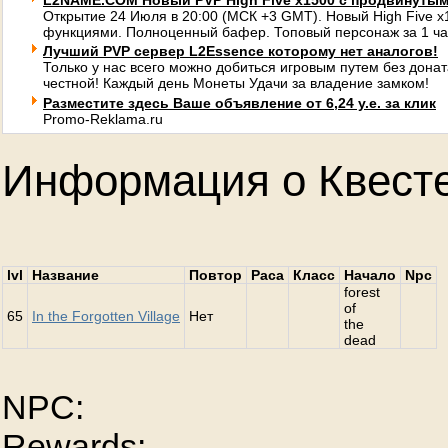
L2NAME.COM Новый PVP High Five x1500 с продвинуты
Открытие 24 Июля в 20:00 (МСК +3 GMT). Новый High Five 
функциями. Полноценный бафер. Топовый персонаж за 1 ча
Лучший PVP сервер L2Essence которому нет аналогов!
Только у нас всего можно добиться игровым путем без донат
честной! Каждый день Монеты Удачи за владение замком!
Разместите здесь Ваше объявление от 6,24 у.е. за клик
Promo-Reklama.ru
Информация о Квест
lvl
Название
Повтор
Раса
Класс
Начало
Npc
forest
of
65
In the Forgotten Village
Нет
the
dead
NPC:
Rewards: