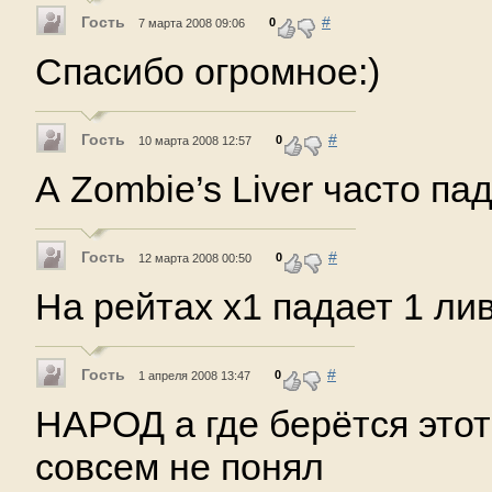
Гость
#
0
7 марта 2008 09:06
Спасибо огромное:)
Гость
#
0
10 марта 2008 12:57
А Zombie’s Liver часто па
Гость
#
0
12 марта 2008 00:50
На рейтах х1 падает 1 лив
Гость
#
0
1 апреля 2008 13:47
НАРОД а где берётся этот 
совсем не понял