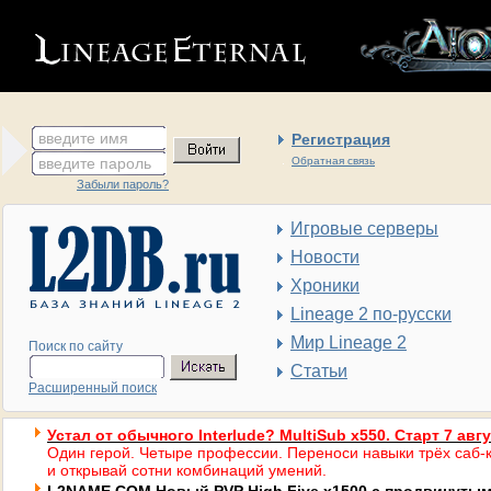
введите имя
Регистрация
введите пароль
Обратная связь
Забыли пароль?
Игровые серверы
Новости
Хроники
Lineage 2 по-русски
Мир Lineage 2
Поиск по сайту
Статьи
Расширенный поиск
Устал от обычного Interlude? MultiSub x550. Старт 7 авг
Один герой. Четыре профессии. Переноси навыки трёх саб-к
и открывай сотни комбинаций умений.