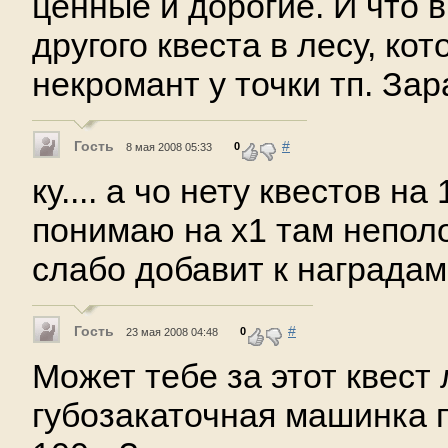
ценные и дорогие. И что 
другого квеста в лесу, ко
некромант у точки тп. За
Гость
#
0
8 мая 2008 05:33
ку.... а чо нету квестов на 
понимаю на х1 там неполо
слабо добавит к наградам
Гость
#
0
23 мая 2008 04:48
Может тебе за этот квест
губозакаточная машинка 