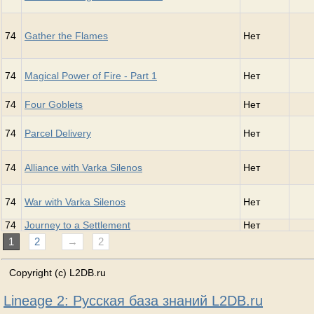
74
Gather the Flames
Нет
74
Magical Power of Fire - Part 1
Нет
74
Four Goblets
Нет
74
Parcel Delivery
Нет
74
Alliance with Varka Silenos
Нет
74
War with Varka Silenos
Нет
74
Journey to a Settlement
Нет
1
2
→
2
Copyright (c) L2DB.ru
Lineage 2: Русская база знаний L2DB.ru