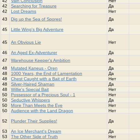
42
Vain Conclusion
Нет
42
Searching for Treasure
Да
42
Lost Dreams
Нет
43
Dig up the Sea of Spores!
Да
45
Little Wing's Big Adventure
Да
45
An Obvious Lie
Нет
46
An Aged Ex-Adventurer
Да
47
Warehouse Keeper's Ambition
Да
48
Mutated Kaneus - Oren
Да
48
1000 Years, the End of Lamentation
Да
48
Chest Caught with a Bait of Earth
Нет
48
Silver-Haired Shaman
Да
48
Willie's Special Bait
Нет
50
Possessor of a Precious Soul - 1
Нет
50
Seductive Whispers
Да
50
More Than Meets the Eye
Нет
50
Audience with the Land Dragon
Нет
52
Plunder Their Supplies!
Да
53
An Ice Merchant's Dream
Да
53
The Other Side of Truth
Нет