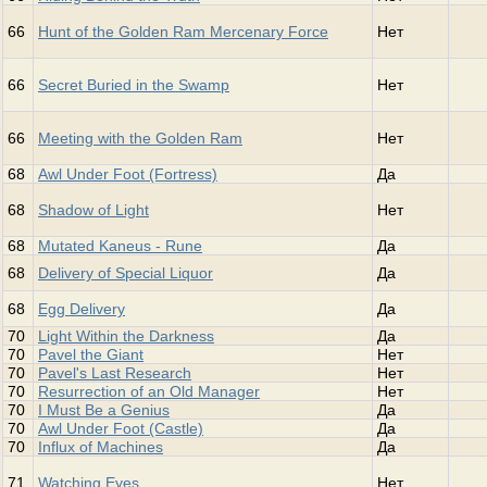
66
Hunt of the Golden Ram Mercenary Force
Нет
66
Secret Buried in the Swamp
Нет
66
Meeting with the Golden Ram
Нет
68
Awl Under Foot (Fortress)
Да
68
Shadow of Light
Нет
68
Mutated Kaneus - Rune
Да
68
Delivery of Special Liquor
Да
68
Egg Delivery
Да
70
Light Within the Darkness
Да
70
Pavel the Giant
Нет
70
Pavel's Last Research
Нет
70
Resurrection of an Old Manager
Нет
70
I Must Be a Genius
Да
70
Awl Under Foot (Castle)
Да
70
Influx of Machines
Да
71
Watching Eyes
Нет