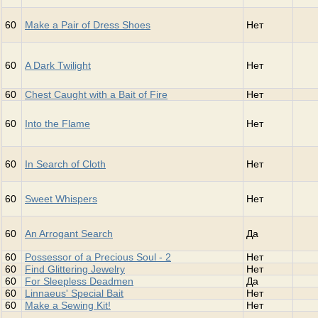
60
Make a Pair of Dress Shoes
Нет
60
A Dark Twilight
Нет
60
Chest Caught with a Bait of Fire
Нет
60
Into the Flame
Нет
60
In Search of Cloth
Нет
60
Sweet Whispers
Нет
60
An Arrogant Search
Да
60
Possessor of a Precious Soul - 2
Нет
60
Find Glittering Jewelry
Нет
60
For Sleepless Deadmen
Да
60
Linnaeus' Special Bait
Нет
60
Make a Sewing Kit!
Нет