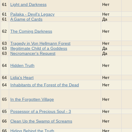
61
Light and Darkness
Нет
61
Pailaka - Devil's Legacy
Нет
61
A Game of Cards
Да
62
The Coming Darkness
Нет
63
Tragedy in Von Hellmann Forest
Нет
63
Illegitimate Child of a Goddess
Да
63
Necromancer's Request
Да
64
Hidden Truth
Нет
64
Lidia's Heart
Нет
64
Inhabitants of the Forest of the Dead
Нет
65
In the Forgotten Village
Нет
65
Possessor of a Precious Soul - 3
Нет
66
Clean Up the Swamp of Screams
Нет
66
Hiding Behind the Truth
Нет