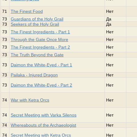
71
The Finest Food
Нет
73
Guardians of the Holy Grail
Да
73
Seekers of the Holy Grail
Да
73
The Finest Ingredients - Part 1
Нет
73
Through the Gate Once More
Нет
73
The Finest Ingredients - Part 2
Нет
73
The Truth Beyond the Gate
Нет
73
Daimon the White-Eyed - Part 1
Нет
73
Pailaka - Injured Dragon
Нет
73
Daimon the White-Eyed - Part 2
Нет
74
War with Ketra Orcs
Нет
74
Secret Meeting with Varka Silenos
Нет
74
Whereabouts of the Archaeologist
Нет
74
Secret Meeting with Ketra Orcs
Нет