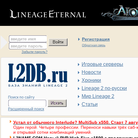
введите имя
Регистрация
введите пароль
Обратная связь
Забыли пароль?
Игровые серверы
Новости
Хроники
Lineage 2 по-русски
Мир Lineage 2
Поиск по сайту
Статьи
Расширенный поиск
Устал от обычного Interlude? MultiSub x550. Старт 7 авг
Один герой. Четыре профессии. Переноси навыки трёх саб-к
и открывай сотни комбинаций умений.