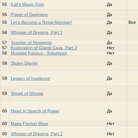
55
Kail's Magic Coin
Да
55
Power of Darkness
Да
55
Let's Become a Royal Member!
Да
Все
56
Whisper of Dreams, Part 1
Да
57
Supplier of Reagents
Да
57
Exploration of Giants Cave, Part 2
Нет
58
Mutated Kaneus - Schuttgart
Нет
58
Stolen Dignity
Да
59
Legacy of Insolence
Да
59
Shriek of Ghosts
Да
60
Heart in Search of Power
Да
60
Make Formal Wear
Нет
60
Whisper of Dreams, Part 2
Нет