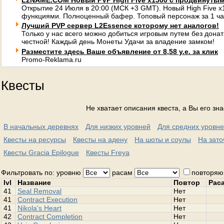
L2NAME.COM Новый PVP High Five x1500 с продвинуты
Открытие 24 Июля в 20:00 (МСК +3 GMT). Новый High Five 
функциями. Полноценный бафер. Топовый персонаж за 1 ча
Лучший PVP сервер L2Essence которому нет аналогов!
Только у нас всего можно добиться игровым путем без донат
честной! Каждый день Монеты Удачи за владение замком!
Разместите здесь Ваше объявление от 8,58 у.е. за клик
Promo-Reklama.ru
Квесты
Не хватает описания квеста, а Вы его зн
В начальных деревнях
Для низких уровней
Для средних уровн
Квесты на ресурсы
Квесты на адену
На шоты и соулы
На зато
Квесты Gracia Epilogue
Квесты Freya
Фильтровать по: уровню
расам
повторяю
lvl
Название
Повтор
Рас
41
Seal Removal
Нет
41
Contract Execution
Нет
41
Nikola's Heart
Нет
42
Contract Completion
Нет