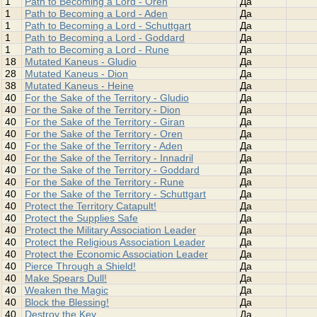
1
Path to Becoming a Lord - Oren
Да
1
Path to Becoming a Lord - Aden
Да
1
Path to Becoming a Lord - Schuttgart
Да
1
Path to Becoming a Lord - Goddard
Да
1
Path to Becoming a Lord - Rune
Да
18
Mutated Kaneus - Gludio
Да
28
Mutated Kaneus - Dion
Да
38
Mutated Kaneus - Heine
Да
40
For the Sake of the Territory - Gludio
Да
40
For the Sake of the Territory - Dion
Да
40
For the Sake of the Territory - Giran
Да
40
For the Sake of the Territory - Oren
Да
40
For the Sake of the Territory - Aden
Да
40
For the Sake of the Territory - Innadril
Да
40
For the Sake of the Territory - Goddard
Да
40
For the Sake of the Territory - Rune
Да
40
For the Sake of the Territory - Schuttgart
Да
40
Protect the Territory Catapult!
Да
40
Protect the Supplies Safe
Да
40
Protect the Military Association Leader
Да
40
Protect the Religious Association Leader
Да
40
Protect the Economic Association Leader
Да
40
Pierce Through a Shield!
Да
40
Make Spears Dull!
Да
40
Weaken the Magic
Да
40
Block the Blessing!
Да
40
Destroy the Key
Да