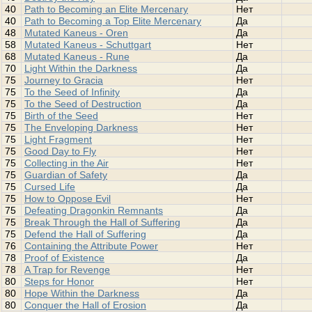
40
Path to Becoming an Elite Mercenary
Нет
40
Path to Becoming a Top Elite Mercenary
Да
48
Mutated Kaneus - Oren
Да
58
Mutated Kaneus - Schuttgart
Нет
68
Mutated Kaneus - Rune
Да
70
Light Within the Darkness
Да
75
Journey to Gracia
Нет
75
To the Seed of Infinity
Да
75
To the Seed of Destruction
Да
75
Birth of the Seed
Нет
75
The Enveloping Darkness
Нет
75
Light Fragment
Нет
75
Good Day to Fly
Нет
75
Collecting in the Air
Нет
75
Guardian of Safety
Да
75
Cursed Life
Да
75
How to Oppose Evil
Нет
75
Defeating Dragonkin Remnants
Да
75
Break Through the Hall of Suffering
Да
75
Defend the Hall of Suffering
Да
76
Containing the Attribute Power
Нет
78
Proof of Existence
Да
78
A Trap for Revenge
Нет
80
Steps for Honor
Нет
80
Hope Within the Darkness
Да
80
Conquer the Hall of Erosion
Да