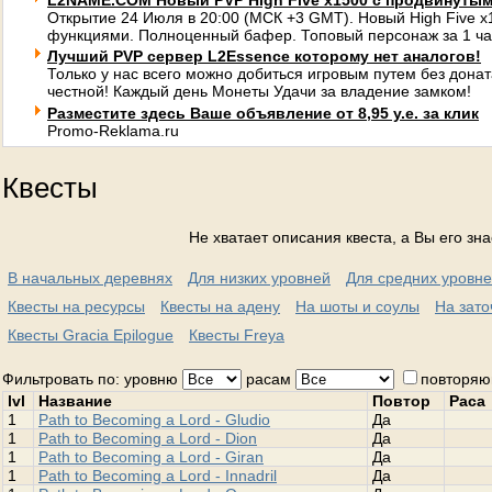
L2NAME.COM Новый PVP High Five x1500 с продвинуты
Открытие 24 Июля в 20:00 (МСК +3 GMT). Новый High Five 
функциями. Полноценный бафер. Топовый персонаж за 1 ча
Лучший PVP сервер L2Essence которому нет аналогов!
Только у нас всего можно добиться игровым путем без донат
честной! Каждый день Монеты Удачи за владение замком!
Разместите здесь Ваше объявление от 8,95 у.е. за клик
Promo-Reklama.ru
Квесты
Не хватает описания квеста, а Вы его зн
В начальных деревнях
Для низких уровней
Для средних уровн
Квесты на ресурсы
Квесты на адену
На шоты и соулы
На зато
Квесты Gracia Epilogue
Квесты Freya
Фильтровать по: уровню
расам
повторяю
lvl
Название
Повтор
Раса
1
Path to Becoming a Lord - Gludio
Да
1
Path to Becoming a Lord - Dion
Да
1
Path to Becoming a Lord - Giran
Да
1
Path to Becoming a Lord - Innadril
Да