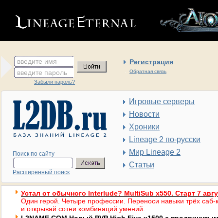
введите имя
Регистрация
введите пароль
Обратная связь
Забыли пароль?
Игровые серверы
Новости
Хроники
Lineage 2 по-русски
Мир Lineage 2
Поиск по сайту
Статьи
Расширенный поиск
Устал от обычного Interlude? MultiSub x550. Старт 7 авг
Один герой. Четыре профессии. Переноси навыки трёх саб-к
и открывай сотни комбинаций умений.