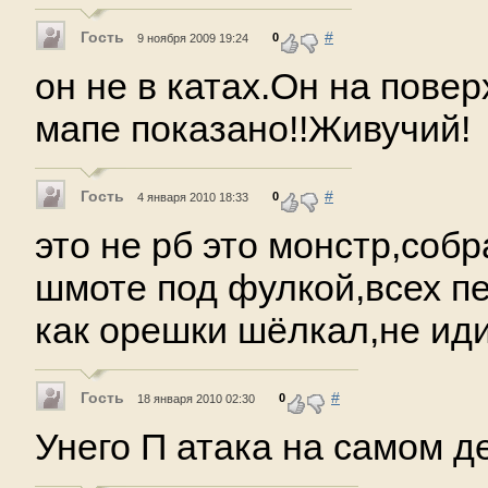
Гость
#
0
9 ноября 2009 19:24
он не в катах.Он на повер
мапе показано!!Живучий!
Гость
#
0
4 января 2010 18:33
это не рб это монстр,собр
шмоте под фулкой,всех п
как орешки шёлкал,не иди
Гость
#
0
18 января 2010 02:30
Унего П атака на самом д