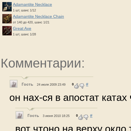
Adamantite Necklace
1 шт, шанс 1/12
Adamantite Necklace Chain
от 140 до 420, шанс 1/21
Great Axe
1 шт, шанс 1/28
Комментарии:
Гость
#
0
24 июля 2009 23:49
он нах-ся в апостат катах
Гость
#
0
3 июня 2010 18:25
вот чтоно на верху окло т