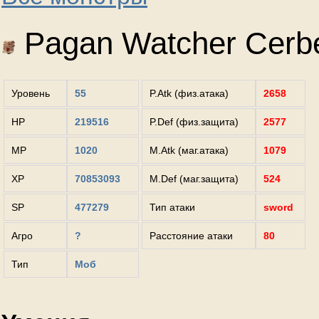
Pagan Watcher Cerb
Уровень
55
P.Atk (физ.атака)
2658
HP
219516
P.Def (физ.защита)
2577
MP
1020
M.Atk (маг.атака)
1079
XP
70853093
M.Def (маг.защита)
524
SP
477279
Тип атаки
sword
Агро
?
Расстояние атаки
80
Тип
Моб