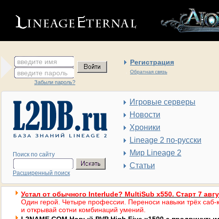
введите имя
Регистрация
введите пароль
Обратная связь
Забыли пароль?
Игровые серверы
Новости
Хроники
Lineage 2 по-русски
Мир Lineage 2
Поиск по сайту
Статьи
Расширенный поиск
Устал от обычного Interlude? MultiSub x550. Старт 7 авг
Один герой. Четыре профессии. Переноси навыки трёх саб-к
и открывай сотни комбинаций умений.