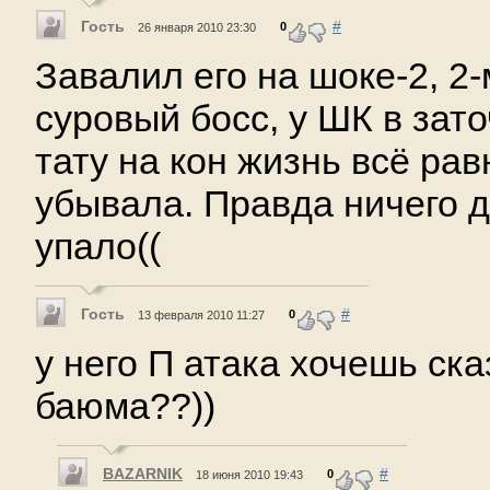
Гость
#
0
26 января 2010 23:30
Завалил его на шоке-2, 2-
суровый босс, у ШК в зат
тату на кон жизнь всё ра
убывала. Правда ничего д
упало((
Гость
#
0
13 февраля 2010 11:27
у него П атака хочешь ск
баюма??))
BAZARNIK
#
0
18 июня 2010 19:43