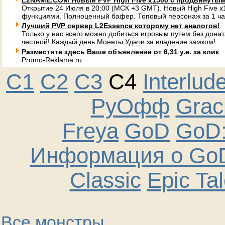
L2NAME.COM Новый PVP High Five x1500 с продвинуты
Открытие 24 Июля в 20:00 (МСК +3 GMT). Новый High Five 
функциями. Полноценный бафер. Топовый персонаж за 1 ча
Лучший PVP сервер L2Essence которому нет аналогов!
Только у нас всего можно добиться игровым путем без донат
честной! Каждый день Монеты Удачи за владение замком!
Разместите здесь Ваше объявление от 6,31 у.е. за клик
Promo-Reklama.ru
C1
C2
C3
C4
Interlud
РуОфф
Graci
Freya
GoD
GoD:
Информация о GoD
Classic
Epic Ta
Все монстры