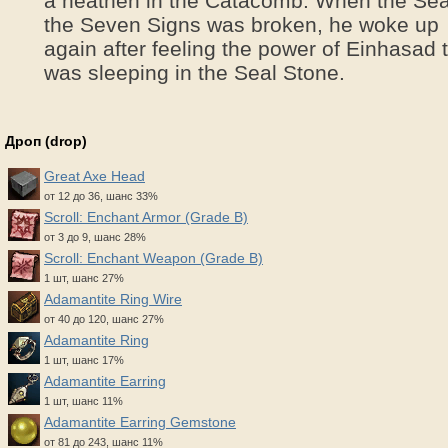
a heathen in the Catacomb. When the Sea
the Seven Signs was broken, he woke up
again after feeling the power of Einhasad 
was sleeping in the Seal Stone.
Дроп (drop)
Great Axe Head
от 12 до 36, шанс 33%
Scroll: Enchant Armor (Grade B)
от 3 до 9, шанс 28%
Scroll: Enchant Weapon (Grade B)
1 шт, шанс 27%
Adamantite Ring Wire
от 40 до 120, шанс 27%
Adamantite Ring
1 шт, шанс 17%
Adamantite Earring
1 шт, шанс 11%
Adamantite Earring Gemstone
от 81 до 243, шанс 11%