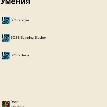
Умения
BOSS Strike
BOSS Spinning Slasher
BOSS Haste
Race