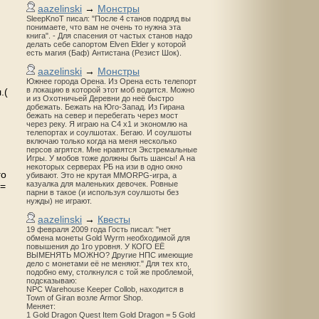
aazelinski
→
Монстры
SleepKnoT писал: "После 4 станов подряд вы
понимаете, что вам не очень то нужна эта
книга". - Для спасения от частых станов надо
делать себе сапортом Elven Elder у которой
есть магия (Баф) Антистана (Резист Шок).
aazelinski
→
Монстры
Южнее города Орена. Из Орена есть телепорт
в локацию в которой этот моб водится. Можно
.(
и из Охотничьей Деревни до неё быстро
добежать. Бежать на Юго-Запад. Из Гирана
бежать на север и перебегать через мост
через реку. Я играю на С4 х1 и экономлю на
телепортах и соулшотах. Бегаю. И соулшоты
включаю только когда на меня несколько
персов агрятся. Мне нравятся Экстремальные
Игры. У мобов тоже должны быть шансы! А на
некоторых серверах РБ на изи в одно окно
го
убивают. Это не крутая MMORPG-игра, а
казуалка для маленьких девочек. Ровные
б=
парни в такое (и используя соулшоты без
нужды) не играют.
aazelinski
→
Квесты
19 февраля 2009 года Гость писал: "нет
обмена монеты Gold Wyrm необходимой для
повышения до 1го уровня. У КОГО ЕЁ
ВЫМЕНЯТЬ МОЖНО? Другие НПС имеющие
дело с монетами её не меняют." Для тех кто,
подобно ему, столкнулся с той же проблемой,
подсказываю:
NPC Warehouse Keeper Collob, находится в
Town of Giran возле Armor Shop.
Меняет:
1 Gold Dragon Quest Item Gold Dragon = 5 Gold