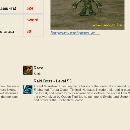
г.защита)
524
sword
е атаки
80
Загрузить изображение ...
Race
Spirit
Raid Boss - Level 55
ontribution is
Treant Guardian protecting the outskirts of the forest at command of
more levels,
Enchanted Forest Queen Timiniel. He hates intruders disrupting pea
 will decrease.
the forest, and never forgives anyone who violates the Forest Law. 
n, the monster
the power given by Queen Timiniel, he summons Sylphs and Unicor
and protects the Enchanted Forest.