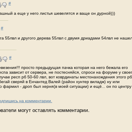
#
рашный а еще у него листья шевелятся и ваще он дурной)))
#
а 55лвл и другого дерева 55лвл с двумя дриадами 54лвл не нашел
#
невезения!!! просто предыдущая пачка которая на него бежала его
респа зависит от сервера, не постесняйся, спроси на форуме у свое
лучае респ рб 50-60 лвл, вот коврдинаты местонахождения этого р
бегай сверяй в Енчантед Валей (район хунтер виладж) ну или
 фармил - дроп был херня(в моей ситуации) и ещё... он по центру
Подпишись на комментарии.
ватели могут оставлять комментарии.