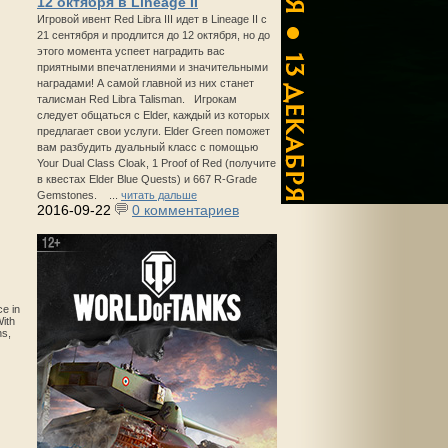
12 октября в Lineage II
Игровой ивент Red Libra III идет в Lineage II с
21 сентября и продлится до 12 октября, но до
этого момента успеет наградить вас
приятными впечатлениями и значительными
наградами! А самой главной из них станет
талисман Red Libra Talisman. Игрокам
следует общаться с Elder, каждый из которых
предлагает свои услуги. Elder Green поможет
вам разбудить дуальный класс с помощью
Your Dual Class Cloak, 1 Proof of Red (получите
в квестах Elder Blue Quests) и 667 R-Grade
Gemstones. ...
читать дальше
2016-09-22
0 комментариев
ce in
With
ns,