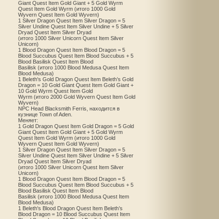
Giant Quest Item Gold Giant + 5 Gold Wyrm
Quest Item Gold Wyrm (итого 1000 Gold
Wyvern Quest Item Gold Wyvern)
1 Silver Dragon Quest Item Silver Dragon = 5
Silver Undine Quest Item Silver Undine + 5 Silver
Dryad Quest Item Silver Dryad
(итого 1000 Silver Unicorn Quest Item Silver
Unicorn)
1 Blood Dragon Quest Item Blood Dragon = 5
Blood Succubus Quest Item Blood Succubus + 5
Blood Basilisk Quest Item Blood
Basilisk (итого 1000 Blood Medusa Quest Item
Blood Medusa)
1 Beleth's Gold Dragon Quest Item Beleth’s Gold
Dragon = 10 Gold Giant Quest Item Gold Giant +
10 Gold Wyrm Quest Item Gold
Wyrm (итого 2000 Gold Wyvern Quest Item Gold
Wyvern)
NPC Head Blacksmith Ferris, находится в
кузнице Town of Aden.
Меняет:
1 Gold Dragon Quest Item Gold Dragon = 5 Gold
Giant Quest Item Gold Giant + 5 Gold Wyrm
Quest Item Gold Wyrm (итого 1000 Gold
Wyvern Quest Item Gold Wyvern)
1 Silver Dragon Quest Item Silver Dragon = 5
Silver Undine Quest Item Silver Undine + 5 Silver
Dryad Quest Item Silver Dryad
(итого 1000 Silver Unicorn Quest Item Silver
Unicorn)
1 Blood Dragon Quest Item Blood Dragon = 5
Blood Succubus Quest Item Blood Succubus + 5
Blood Basilisk Quest Item Blood
Basilisk (итого 1000 Blood Medusa Quest Item
Blood Medusa)
1 Beleth's Blood Dragon Quest Item Beleth’s
Blood Dragon = 10 Blood Succubus Quest Item