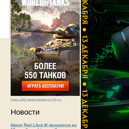
Купить 1000 показов баннера от 0,25 у.е.
Новости
Ивент Red Libra III продлится до