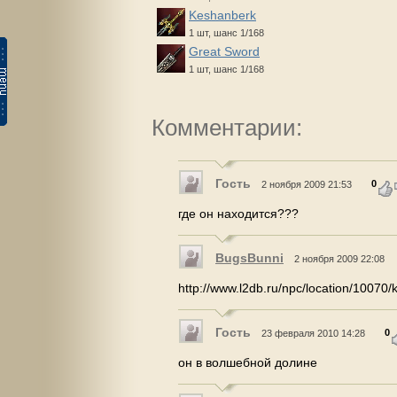
Keshanberk
1 шт, шанс 1/168
Great Sword
1 шт, шанс 1/168
Комментарии:
Гость
0
2 ноября 2009 21:53
где он находится???
BugsBunni
2 ноября 2009 22:08
http://www.l2db.ru/npc/location/10070/
Гость
0
23 февраля 2010 14:28
он в волшебной долине