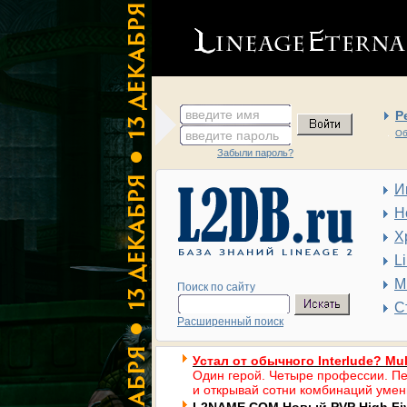
введите имя
Р
введите пароль
Об
Забыли пароль?
И
Н
Х
L
М
Поиск по сайту
С
Расширенный поиск
Устал от обычного Interlude? Mul
Один герой. Четыре профессии. Пе
и открывай сотни комбинаций умен