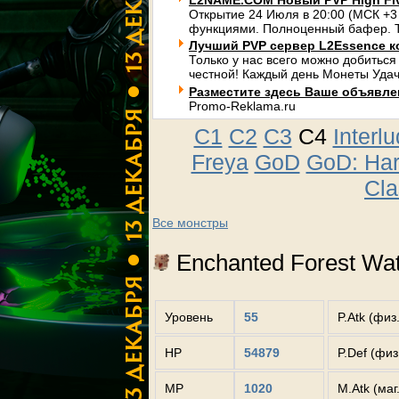
L2NAME.COM Новый PVP High Fi
Открытие 24 Июля в 20:00 (МСК +3
функциями. Полноценный бафер. Т
Лучший PVP сервер L2Essence к
Только у нас всего можно добиться
честной! Каждый день Монеты Удач
Разместите здесь Ваше объявлени
Promo-Reklama.ru
C1
C2
C3
C4
Interl
Freya
GoD
GoD: Ha
Cla
Все монстры
Enchanted Forest Wat
Уровень
55
P.Atk (физ
HP
54879
P.Def (фи
MP
1020
M.Atk (маг