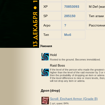
XP
70853093
M.Def (ма
SP
285150
Тип атаки
Агро
?
Расстояни
Тип
Моб
Умения
Hold
Rooted to the ground. Becomes immobilized.
Raid Boss
If the level of the person who made the greatest c
higher than the level of the raid monster by 3 or 
then the probability of dropping an item or adena
If the level difference is nine or more levels, the
will not drop any item or adena.
Дроп (drop)
Scroll: Enchant Armor (Grade B)
1 шт, шанс 84%