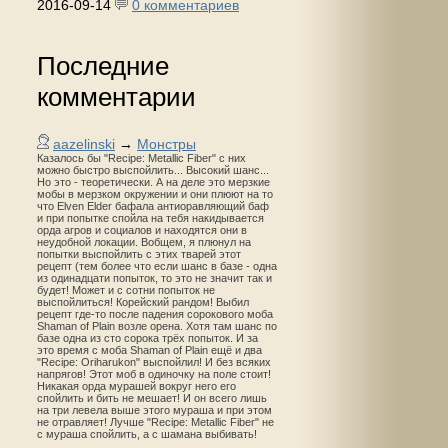
2016-09-14
0 комментариев
Последние
комментарии
aazelinski
→
Монстры
Казалось бы "Recipe: Metallic Fiber" с них
можно быстро выспойлить... Высокий шанс...
Но это - теоретически. А на деле это мерзкие
мобы в мерзком окружении и они плюют на то
что Elven Elder бафала антиоравляющий баф
и при попытке спойла на тебя накидывается
орда агров и социалов и находятся они в
неудобной локации. Вобщем, я плюнул на
попытки выспойлить с этих тварей этот
рецепт (тем более что если шанс в базе - одна
из одинадцати попыток, то это не значит так и
будет! Может и с сотни попыток не
выспойлиться! Корейский рандом! Выбил
рецепт где-то после падения сорокового моба
Shaman of Plain возле орена. Хотя там шанс по
базе одна из сто сорока трёх попыток. И за
это время с моба Shaman of Plain ещё и два
"Recipe: Oriharukon" выспойлил! И без всяких
напрягов! Этот моб в одиночку на поле стоит!
Никакая орда мурашей вокруг него его
спойлить и бить не мешает! И он всего лишь
на три левела выше этого мураша и при этом
не отравляет! Лучше "Recipe: Metallic Fiber" не
с мураша спойлить, а с шамана выбивать!