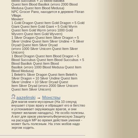
Blood Succubus + 10 Blood Basilisk
Quest Item Blood Basilisk (итого 2000 Blood
Medusa Quest Item Blood Medusa)
NPC Grocer Pano, находится в деревне Floran
Village.
Меняет:
1 Gold Dragon Quest Item Gold Dragon = 5 Gold
Giant Quest Item Gold Giant + 5 Gold Wyrm
Quest Item Gold Wyrm (итого 1000 Gold
Wyvern Quest Item Gold Wyvern)
1 Silver Dragon Quest Item Silver Dragon = 5
Silver Undine Quest Item Silver Undine + 5 Silver
Dryad Quest Item Silver Dryad
(итого 1000 Silver Unicorn Quest Item Silver
Unicorn)
1 Blood Dragon Quest Item Blood Dragon = 5
Blood Succubus Quest Item Blood Succubus + 5
Blood Basilisk Quest Item Blood
Basilisk (итого 1000 Blood Medusa Quest Item
Blood Medusa)
1 Beleth's Silver Dragon Quest Item Beleth’s
Silver Dragon = 10 Silver Undine Quest Item
Silver Undine + 10 Silver Dryad Quest
Item Silver Dryad (итого 2000 Silver Unicorn
Quest Item Silver Unicorn)
aazelinski
→
Монстры
Для магов книги мусорные (На 10 секунд
внушает страх врагу и обращает его в бегство
и успокаивает окружающих врагов, и они
теряют желание нападать). Не особо полезны.
А вот для орков увеличитьФизическую Защиту
на расходуя MP во время действия умения -
может быть полезным. На этих мобов надо
зергом ходить.