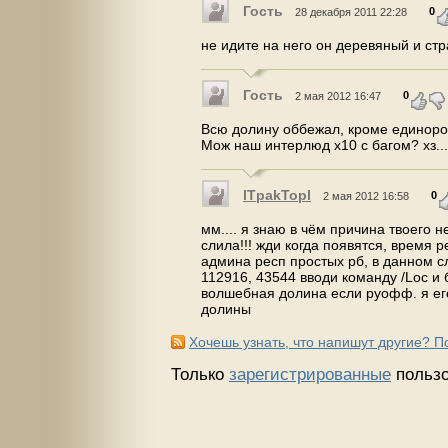
Гость
0
28 декабря 2011 22:28
не идите на него он деревяный и ст
Гость
0
2 мая 2012 16:47
Всю долину оббежал, кроме единорог
Мож наш интерлюд х10 с багом? хз...
lTpakTopl
0
2 мая 2012 16:58
мм.... я знаю в чём причина твоего 
слила!!! жди когда появятся, время 
админа респ простых рб, в данном с
112916, 43544 вводи команду /Loc и 
волшебная долина если руофф. я его
долины
Хочешь узнать, что напишут другие? 
Только
зарегистрированные
пользо