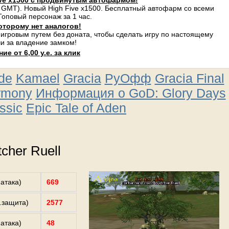
ve x1500 с продвинутым автофармом!
 GMT). Новый High Five x1500. Бесплатный автофарм со всеми
оповый персонаж за 1 час.
оторому нет аналогов!
 игровым путем без доната, чтобы сделать игру по настоящему
и за владение замком!
е от 6,00 у.е. за клик
ude
Kamael
Gracia
РуОфф
Gracia Final
rmony
Информация о GoD: Glory Days
ssic
Epic Tale of Aden
cher Ruell
.атака)
669
з.защита)
2577
.атака)
48