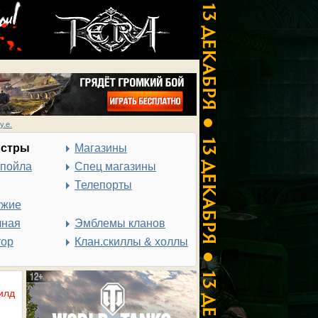
у.е.
нстры
Магазины
спойла
Спец магазины
Телепорты
ужие
чная
Эмблемы кланов
тор
Клан.скиллы & холлы
илд