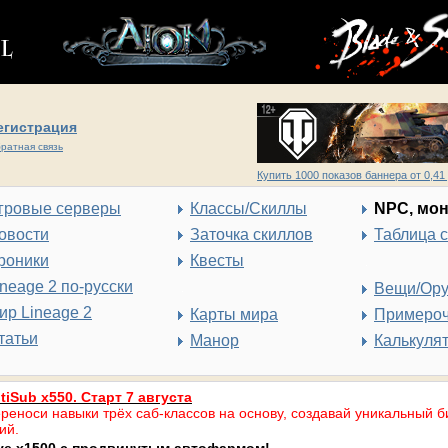
егистрация
ратная связь
Купить 1000 показов баннера от 0,41 
гровые серверы
Классы/Скиллы
NPC, мо
овости
Заточка скиллов
Таблица 
роники
Квесты
ineage 2 по-русски
Вещи/Ор
ир Lineage 2
Карты мира
Примеро
татьи
Манор
Калькуля
tiSub x550. Старт 7 августа
реноси навыки трёх саб-классов на основу, создавай уникальный б
ий.