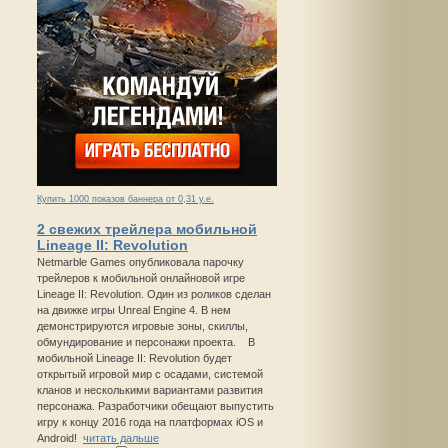
Купить 1000 показов баннера от 0,31 у.е.
2 свежих трейлера мобильной
Lineage II: Revolution
Netmarble Games опубликовала парочку
трейлеров к мобильной онлайновой игре
Lineage II: Revolution. Один из роликов сделан
на движке игры Unreal Engine 4. В нем
демонстрируются игровые зоны, скиллы,
обмундирование и персонажи проекта. В
мобильной Lineage II: Revolution будет
открытый игровой мир с осадами, системой
кланов и несколькими вариантами развития
персонажа. Разработчики обещают выпустить
игру к концу 2016 года на платформах iOS и
Android!
читать дальше