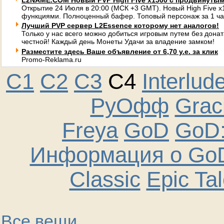
L2NAME.COM Новый PVP High Five x1500 с продвинуты
Открытие 24 Июля в 20:00 (МСК +3 GMT). Новый High Five 
функциями. Полноценный бафер. Топовый персонаж за 1 ча
Лучший PVP сервер L2Essence которому нет аналогов!
Только у нас всего можно добиться игровым путем без донат
честной! Каждый день Монеты Удачи за владение замком!
Разместите здесь Ваше объявление от 6,70 у.е. за клик
Promo-Reklama.ru
C1
C2
C3
C4
Interlud
РуОфф
Graci
Freya
GoD
GoD:
Информация о GoD
Classic
Epic Ta
Все вещи