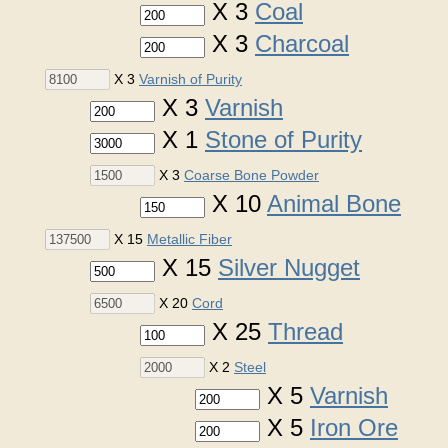
X 3
Coal
X 3
Charcoal
X 3
Varnish of Purity
X 3
Varnish
X 1
Stone of Purity
X 3
Coarse Bone Powder
X 10
Animal Bone
X 15
Metallic Fiber
X 15
Silver Nugget
X 20
Cord
X 25
Thread
X 2
Steel
X 5
Varnish
X 5
Iron Ore