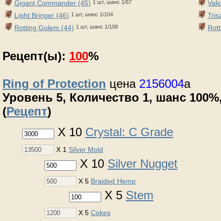
Gigant Commander (45)
1 шт, шанс 1/67
Vali
Light Bringer (46)
1 шт, шанс 1/104
Tris
Rotting Golem (44)
1 шт, шанс 1/108
Rott
Рецепт(ы):
100
%
Ring of Protection
цена
2156004
a
Уровень 5, Количество 1, шанс 100%,
(
Рецепт
)
X 10
Crystal: C Grade
X 1
Silver Mold
X 10
Silver Nugget
X 5
Braided Hemp
X 5
Stem
X 5
Cokes