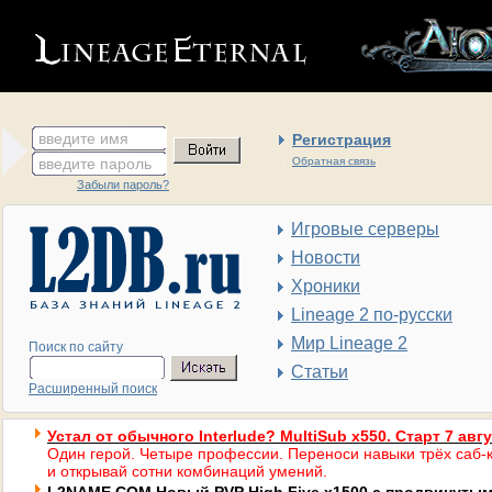
введите имя
Регистрация
введите пароль
Обратная связь
Забыли пароль?
Игровые серверы
Новости
Хроники
Lineage 2 по-русски
Мир Lineage 2
Поиск по сайту
Статьи
Расширенный поиск
Устал от обычного Interlude? MultiSub x550. Старт 7 авг
Один герой. Четыре профессии. Переноси навыки трёх саб-к
и открывай сотни комбинаций умений.