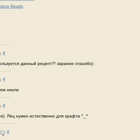
klace Beads
#
ользуется данный рецепт?! заранее спасибо)
#
тик некли
#
я). Рец нужен естественно для крафта ^_^
#