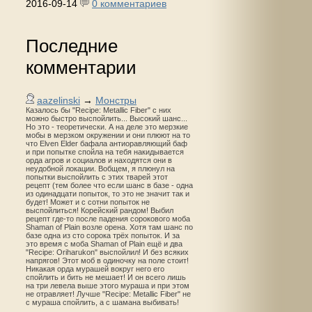
2016-09-14
0 комментариев
Последние
комментарии
aazelinski
→
Монстры
Казалось бы "Recipe: Metallic Fiber" с них
можно быстро выспойлить... Высокий шанс...
Но это - теоретически. А на деле это мерзкие
мобы в мерзком окружении и они плюют на то
что Elven Elder бафала антиоравляющий баф
и при попытке спойла на тебя накидывается
орда агров и социалов и находятся они в
неудобной локации. Вобщем, я плюнул на
попытки выспойлить с этих тварей этот
рецепт (тем более что если шанс в базе - одна
из одинадцати попыток, то это не значит так и
будет! Может и с сотни попыток не
выспойлиться! Корейский рандом! Выбил
рецепт где-то после падения сорокового моба
Shaman of Plain возле орена. Хотя там шанс по
базе одна из сто сорока трёх попыток. И за
это время с моба Shaman of Plain ещё и два
"Recipe: Oriharukon" выспойлил! И без всяких
напрягов! Этот моб в одиночку на поле стоит!
Никакая орда мурашей вокруг него его
спойлить и бить не мешает! И он всего лишь
на три левела выше этого мураша и при этом
не отравляет! Лучше "Recipe: Metallic Fiber" не
с мураша спойлить, а с шамана выбивать!