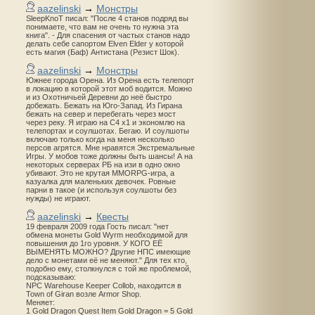
aazelinski
→
Монстры
SleepKnoT писал: "После 4 станов подряд вы
понимаете, что вам не очень то нужна эта
книга". - Для спасения от частых станов надо
делать себе сапортом Elven Elder у которой
есть магия (Баф) Антистана (Резист Шок).
aazelinski
→
Монстры
Южнее города Орена. Из Орена есть телепорт
в локацию в которой этот моб водится. Можно
и из Охотничьей Деревни до неё быстро
добежать. Бежать на Юго-Запад. Из Гирана
бежать на север и перебегать через мост
через реку. Я играю на С4 х1 и экономлю на
телепортах и соулшотах. Бегаю. И соулшоты
включаю только когда на меня несколько
персов агрятся. Мне нравятся Экстремальные
Игры. У мобов тоже должны быть шансы! А на
некоторых серверах РБ на изи в одно окно
убивают. Это не крутая MMORPG-игра, а
казуалка для маленьких девочек. Ровные
парни в такое (и используя соулшоты без
нужды) не играют.
aazelinski
→
Квесты
19 февраля 2009 года Гость писал: "нет
обмена монеты Gold Wyrm необходимой для
повышения до 1го уровня. У КОГО ЕЁ
ВЫМЕНЯТЬ МОЖНО? Другие НПС имеющие
дело с монетами её не меняют." Для тех кто,
подобно ему, столкнулся с той же проблемой,
подсказываю:
NPC Warehouse Keeper Collob, находится в
Town of Giran возле Armor Shop.
Меняет:
1 Gold Dragon Quest Item Gold Dragon = 5 Gold