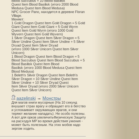
Blood Succubus + 10 Blood Basilisk
Quest Item Blood Basilisk (итого 2000 Blood
Medusa Quest Item Blood Medusa)
NPC Grocer Pano, находится в деревне Floran
Village.
Меняет:
1 Gold Dragon Quest Item Gold Dragon = 5 Gold
Giant Quest Item Gold Giant + 5 Gold Wyrm
Quest Item Gold Wyrm (итого 1000 Gold
Wyvern Quest Item Gold Wyvern)
1 Silver Dragon Quest Item Silver Dragon = 5
Silver Undine Quest Item Silver Undine + 5 Silver
Dryad Quest Item Silver Dryad
(итого 1000 Silver Unicorn Quest Item Silver
Unicorn)
1 Blood Dragon Quest Item Blood Dragon = 5
Blood Succubus Quest Item Blood Succubus + 5
Blood Basilisk Quest Item Blood
Basilisk (итого 1000 Blood Medusa Quest Item
Blood Medusa)
1 Beleth's Silver Dragon Quest Item Beleth’s
Silver Dragon = 10 Silver Undine Quest Item
Silver Undine + 10 Silver Dryad Quest
Item Silver Dryad (итого 2000 Silver Unicorn
Quest Item Silver Unicorn)
aazelinski
→
Монстры
Для магов книги мусорные (На 10 секунд
внушает страх врагу и обращает его в бегство
и успокаивает окружающих врагов, и они
теряют желание нападать). Не особо полезны.
А вот для орков увеличитьФизическую Защиту
на расходуя MP во время действия умения -
может быть полезным. На этих мобов надо
зергом ходить.