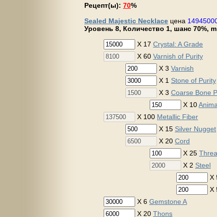
Рецепт(ы):
70
%
Sealed Majestic Necklace
цена
1494500
Уровень 8, Количество 1, шанс 70%, mp
X 17
Crystal: A Grade
X 60
Varnish of Purity
X 3
Varnish
X 1
Stone of Purity
X 3
Coarse Bone 
X 10
Anima
X 100
Metallic Fiber
X 15
Silver Nugget
X 20
Cord
X 25
Thre
X 2
Steel
X
X
X 6
Gemstone A
X 20
Thons