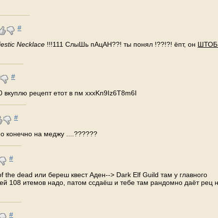
#
estic Necklace
!!!111 СлыШь пАцАН??! ты понял !??!?! ёпт, он
ШТО
#
0 вкуплю рецепт етот в пм xxxKn9Iz6T8m6I
#
но конечно на меджу ....??????
#
f the dead или береш квест Аден--> Dark Elf Guild там у главного
мей 108 итемов надо, патом ссдаёш и тебе там рандомно даёт рец 
#