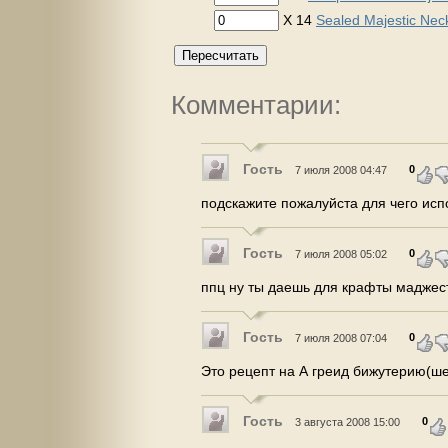
X 14
Sealed Majestic Nec
Пересчитать
Комментарии:
Гость
0
7 июля 2008 04:47
подскажите пожалуйста для чего исп
Гость
0
7 июля 2008 05:02
ппц ну ты даешь для крафты маджес
Гость
0
7 июля 2008 07:04
Это рецепт на А греид бижутерию(ше
Гость
0
3 августа 2008 15:00