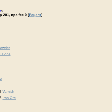
0
a
 201, npc fee 0 (
Рецепт
)
Powder
l Bone
ad
 5
Varnish
 5
Iron Ore