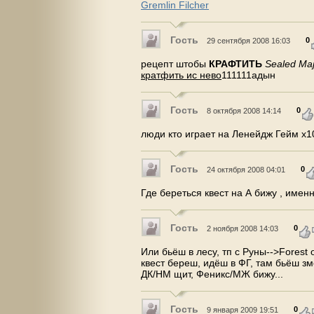
Gremlin Filcher
Гость
0
29 сентября 2008 16:03
рецепт штобы
КРАФТИТЬ
Sealed Maj
кратфить ис нево
111111адын
Гость
0
8 октября 2008 14:14
люди кто играет на Ленейдж Гейм х1
Гость
0
24 октября 2008 04:01
Где береться квест на А бижу , имен
Гость
0
2 ноября 2008 14:03
Или бьёш в лесу, тп с Руны-->Forest o
квест береш, идёш в ФГ, там бьёш з
ДК/HM щит, Феникс/МЖ бижу...
Гость
0
9 января 2009 19:51