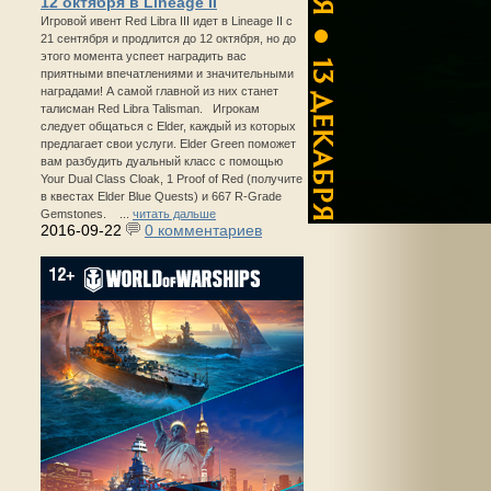
12 октября в Lineage II
Игровой ивент Red Libra III идет в Lineage II с
21 сентября и продлится до 12 октября, но до
этого момента успеет наградить вас
приятными впечатлениями и значительными
наградами! А самой главной из них станет
талисман Red Libra Talisman. Игрокам
следует общаться с Elder, каждый из которых
предлагает свои услуги. Elder Green поможет
вам разбудить дуальный класс с помощью
Your Dual Class Cloak, 1 Proof of Red (получите
в квестах Elder Blue Quests) и 667 R-Grade
Gemstones. ...
читать дальше
2016-09-22
0 комментариев