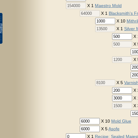
X 1
Maestro Mold
X 1
Blacksmith's 
X 10
Mithri
X 1
Silver 
X 
X
X
X 5
Varnish
X
X
X
X 10
Mold Glue
X 5
Asofe
X 1
Recipe: Sealed Majes