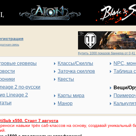
егистрация
ратная связь
Купить 1000 показов баннера от 0,41 
гровые серверы
Классы/Скиллы
NPC, мон
овости
Заточка скиллов
Таблица 
роники
Квесты
ineage 2 по-русски
Вещи/Ор
ир Lineage 2
Карты мира
Примеро
татьи
Манор
Калькуля
tiSub x550. Старт 7 августа
реноси навыки трёх саб-классов на основу, создавай уникальный б
ий.