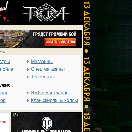
у.е.
стры
Магазины
спойла
Спец магазины
Телепорты
ужие
чная
Эмблемы кланов
тор
Клан.скиллы & холлы
илд