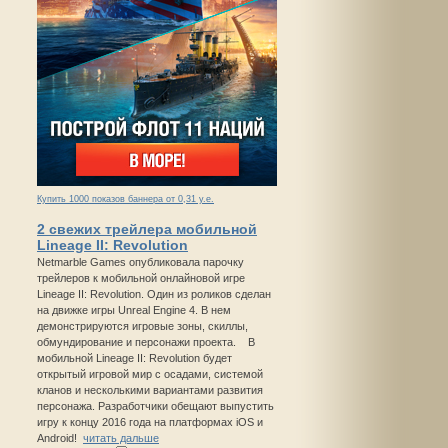
Купить 1000 показов баннера от 0,31 у.е.
2 свежих трейлера мобильной
Lineage II: Revolution
Netmarble Games опубликовала парочку
трейлеров к мобильной онлайновой игре
Lineage II: Revolution. Один из роликов сделан
на движке игры Unreal Engine 4. В нем
демонстрируются игровые зоны, скиллы,
обмундирование и персонажи проекта. В
мобильной Lineage II: Revolution будет
открытый игровой мир с осадами, системой
кланов и несколькими вариантами развития
персонажа. Разработчики обещают выпустить
игру к концу 2016 года на платформах iOS и
Android!
читать дальше