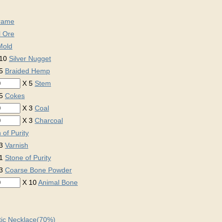
Frame
l Ore
Mold
10
Silver Nugget
 5
Braided Hemp
X 5
Stem
 5
Cokes
X 3
Coal
X 3
Charcoal
 of Purity
 3
Varnish
 1
Stone of Purity
 3
Coarse Bone Powder
X 10
Animal Bone
tic Necklace(70%)