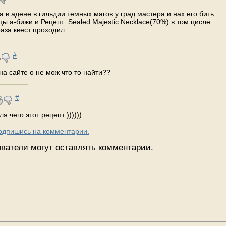
на в адене в гильдии темных магов у град мастера и нах его бить
ы а-бижи и Рецепт: Sealed Majestic Necklace(70%) в том цисле
раза квест проходил
#
 на сайте о не мож что то найти??
#
я чего этот рецепт ))))))
Подпишись на комментарии.
ватели могут оставлять комментарии.