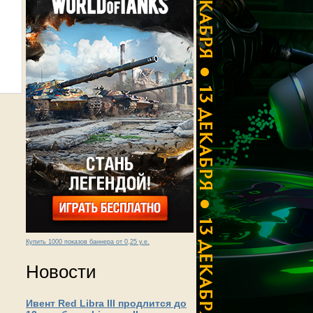
Купить 1000 показов баннера от 0,25 у.е.
Новости
Ивент Red Libra III продлится до