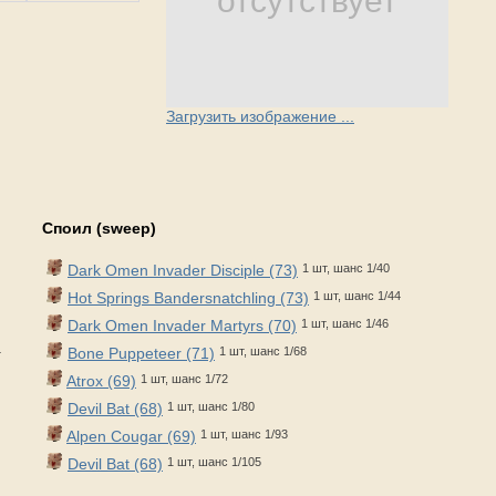
отсутствует
Загрузить изображение ...
Споил (sweep)
Dark Omen Invader Disciple (73)
1 шт, шанс 1/40
Hot Springs Bandersnatchling (73)
1 шт, шанс 1/44
Dark Omen Invader Martyrs (70)
1 шт, шанс 1/46
4
Bone Puppeteer (71)
1 шт, шанс 1/68
Atrox (69)
1 шт, шанс 1/72
Devil Bat (68)
1 шт, шанс 1/80
Alpen Cougar (69)
1 шт, шанс 1/93
Devil Bat (68)
1 шт, шанс 1/105