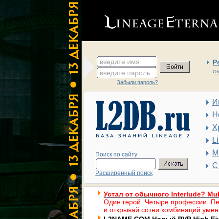
введите имя
Р
введите пароль
Об
Забыли пароль?
И
Н
Х
L
М
Поиск по сайту
С
Расширенный поиск
Устал от обычного Interlude? Mul
Один герой. Четыре профессии. Пе
и открывай сотни комбинаций умен