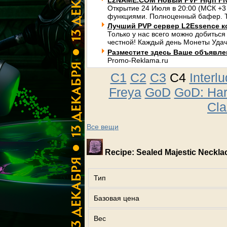
L2NAME.COM Новый PVP High Fi
Открытие 24 Июля в 20:00 (МСК +3
функциями. Полноценный бафер. Т
Лучший PVP сервер L2Essence к
Только у нас всего можно добиться
честной! Каждый день Монеты Удач
Разместите здесь Ваше объявлени
Promo-Reklama.ru
C1
C2
C3
C4
Interl
Freya
GoD
GoD: Ha
Cla
Все вещи
Recipe: Sealed Majestic Neckla
Тип
Базовая цена
Вес