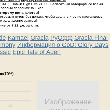
ve x1500 с продвинутым автофармом!
 GMT). Новый High Five x1500. Бесплатный автофарм со всеми
оповый персонаж за 1 час.
оторому нет аналогов!
 игровым путем без доната, чтобы сделать игру по настоящему
и за владение замком!
е от 7,22 у.е. за клик
ude
Kamael
Gracia
РуОфф
Gracia Final
rmony
Информация о GoD: Glory Days
ssic
Epic Tale of Aden
ce(70%)
0
Изображение
30