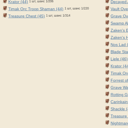
Krator (44)
1 шт, шанс 1/206
Decayed 
Timak Orc Troop Shaman (44)
1 шт, шанс 1/220
Vault Ove
Treasure Chest (45)
1 шт, шанс 1/314
Grave Ove
Swamp All
Zaken's E
Zaken's 
Nos Lad 
Blade Sta
Liele (46)
Krator (4
Timak Or
Forrest o
Grave Wa
Rotting G
Carinkain
Shackle (
Treasure 
Nightmar