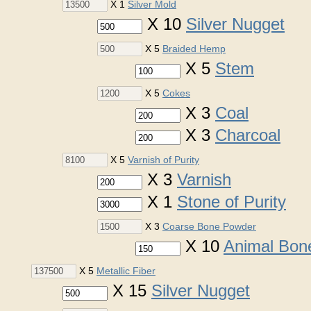
X 1
Silver Mold
X 10
Silver Nugget
X 5
Braided Hemp
X 5
Stem
X 5
Cokes
X 3
Coal
X 3
Charcoal
X 5
Varnish of Purity
X 3
Varnish
X 1
Stone of Purity
X 3
Coarse Bone Powder
X 10
Animal Bon
X 5
Metallic Fiber
X 15
Silver Nugget