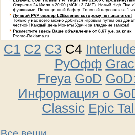
L2NAME.COM Новый PVP High Five x1500 с продвинуты
Открытие 24 Июля в 20:00 (МСК +3 GMT). Новый High Five 
функциями. Полноценный бафер. Топовый персонаж за 1 ча
Лучший PVP сервер L2Essence которому нет аналогов!
Только у нас всего можно добиться игровым путем без донат
честной! Каждый день Монеты Удачи за владение замком!
Разместите здесь Ваше объявление от 8,67 у.е. за клик
Promo-Reklama.ru
C1
C2
C3
C4
Interlud
РуОфф
Graci
Freya
GoD
GoD:
Информация о GoD
Classic
Epic Ta
Все вещи