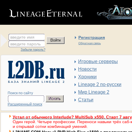
введите имя
Регистрация
введите пароль
Обратная связь
Забыли пароль?
Игровые серверы
Новости
Хроники
Lineage 2 по-русски
Мир Lineage 2
Поиск по сайту
Статьи
Расширенный поиск
Устал от обычного Interlude? MultiSub x550. Старт 7 авг
Один герой. Четыре профессии. Переноси навыки трёх саб-к
и открывай сотни комбинаций умений.