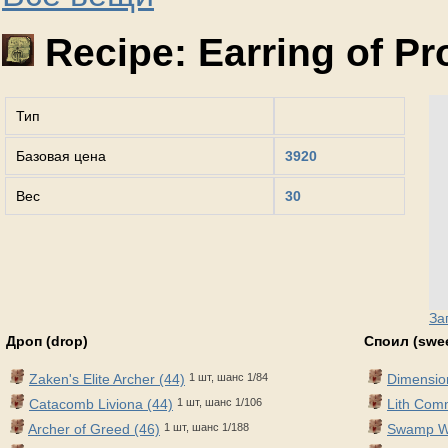
Recipe: Earring of Pr
Тип
Базовая цена
3920
Вес
30
За
Дроп (drop)
Споил (swe
Zaken's Elite Archer (44)
1 шт, шанс 1/84
Dimension
Catacomb Liviona (44)
1 шт, шанс 1/106
Lith Com
Archer of Greed (46)
1 шт, шанс 1/188
Swamp Wa