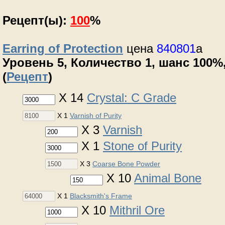
Рецепт(ы):
100
%
Earring of Protection
цена
840801
a
Уровень 5, Количество 1, шанс 100%,
(
Рецепт
)
X 14
Crystal: C Grade
X 1
Varnish of Purity
X 3
Varnish
X 1
Stone of Purity
X 3
Coarse Bone Powder
X 10
Animal Bone
X 1
Blacksmith's Frame
X 10
Mithril Ore